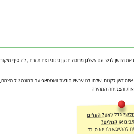
ת הדשן לדשן עם אשלגן מרובה חנקן בינוני ופחות זרחן, להוסיף מיקור
זה דשן לקנות. שלחו לנו עכשיו הודעת וואטסאפ עם תמונה של הצמח, ו
ריאות והצמיחה המהירה
לש? גדל לאט? העלים
בים או קמלים?
ח להתייבש ולהיהרס. כדי
חה מטורפת, יבול עשיר
ה – חובה להתאים לו את