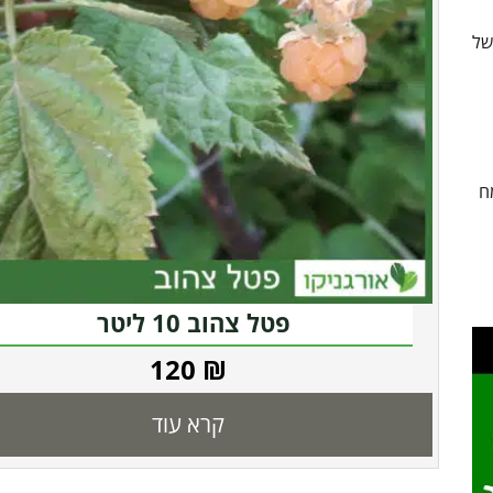
של
ח
פטל צהוב 10 ליטר
120
₪
קרא עוד