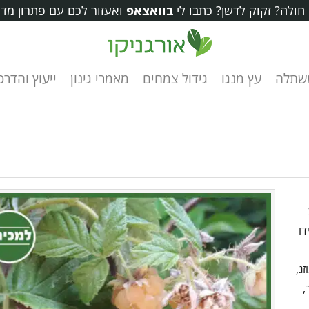
ולה? זקוק לדשן? כתבו לי
בוואצאפ
ואעזור לכם עם פתרון מדו
שתלה
עץ מנגו
גידול צמחים
מאמרי גינון
ייעוץ והדרכ
דו
ג,
,