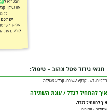
הצטרפו ל
קבו
כל מה
יש לכם 
אפשר לפרסם א
קובעים את המ
תנאי גידול פטל צהוב – טיפול:
הדלייה, דשן, קרקע עשירה, קרקע מנוקזת
איך להתחיל לגדל / עונת השתילה
איך להתחיל לגדל:
שתילים / ייחורים