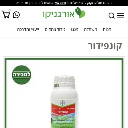
הצמח חולה? זקוק לדשן? שלחו לי
וואצאפ
ואתאים לכם פתרון מדויק 🌱
0
חנות
משתלה
מנגו
גידול צמחים
ייעוץ והדרכה
אין מוצרים בסל הקניות.
קונפידור