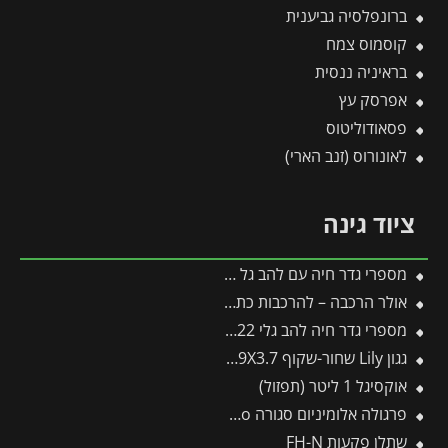
ברונפלסיה גביענית
קוסמוס צמח
בראיניה ננסית
אפרסק עץ
פסאודוליטוס
לאונורוס (זנב הארי)
ציוד גינה
מספרי גדר חיה עם להב גל HS-W – WOLF
אולר הרכבה – להרכבות כתר והרכבת עין
מספרי גדר חיה להב גלי HS22 פיסקארס
גגון Lily שחור-שקוף 0.9X3.7 בעיצוב רטרו מבית פלרם – Canopia
אוקסיגל 1 ליטר (תפזול)
פרגולה אלומיניום סגורה SanRemo לבנה 3X4.4 קירוי לבן מבית Canopia
שתלן פקעות FH-N