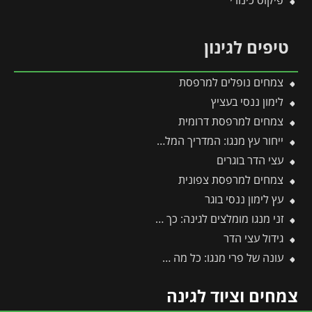
פיקוס כינורי
טיפים לגינון
צמחים נופלים למרפסת
לימון ננסי בעציץ
צמחים למרפסת דרומית
ייחור עץ מנגו: המדריך המלא לריבוי וכל הסיבות למה עדיף לוותר על זה
עצי הדר בוגרים
צמחים למרפסת צפונית
עץ לימון ננסי בוגר
זני מנגו מומלצים לגינה: כך תבחרו את הזן המושלם עבורכם
גידול עצי הדר
עונה של פרי מנגו: כל מה שצריך לדעת על מועדי ההבשלה, הקטיף וההנבה
צמחים וציוד לגינה