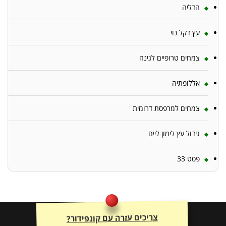
הדליה
עץ דקל נוי
צמחים טרופיים לגינה
אללופתיה
צמחים למרפסת דרומית
גידול עץ לימון ליים
פסט 33
צריכים עזרה עם קונפידור?