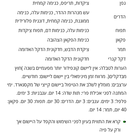
גפן
ציקדות, תריפס, כנימה קמחית
עש מנהרות ההדר, כנימות עלה, כנימה
הדרים
ממוגנת, כנימה קמחית, דונגית פלורידית
תפוח
כנימות עלה, כנימות דם, תפוח ציקדות
פקאן
כנימת הפקאן הצהובה
תמר
ציקדת הדבש, חדקונית הדקל האדומה
דקל קנרי
חדקונית הדקל האדומה
הערות לטבלה: אין ליישם קונפידור יותר מפעמיים בשנה )חוץ
מבדקלים(. מרווח זמן מינימאלי בין יישום ליישום: חודשיים.
ערצבים: מומלץ לשלב את הטיפול ביישום קייצי של מקסגארד. ימי
המתנה לפני אכילת פרי: תות שדה: 14 יום. עגבניות: 3 ימים.
פלפל: 3 ימים. ענבים: 3 יום. הדרים: 30 יום. תפוח: 30 יום. פקאן:
40 יום, תמר: 14 יום.
קרא את התווית בעיון לפני השימוש והקפד על היישום אך
ורק על פיה