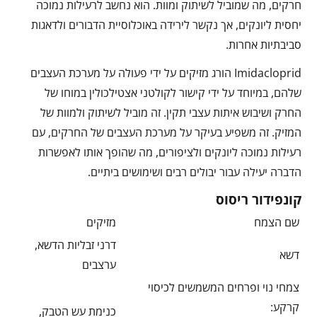
חרקים, מה שמוביל לשיתוק ומוות. הוא נחשב לרעילות נמוכה
יחסית ליונקים, אך נקשר לירידה באוכלוסיית הדבורים ולדאגות
סביבתיות אחרות.
Imidacloprid הורג מזיקים על ידי פעולה על מערכת העצבים
שלהם, במיוחד על ידי קישור לקולטני אצטילכולין במוחו של
החרק ושיבוש איתות עצבי תקין. זה מוביל לשיתוק ולמוות של
המזיק. זה משפיע בעיקר על מערכת העצבים של החרקים, עם
רעילות נמוכה ליונקים ולציפורים, מה שהופך אותו לאפשרות
הדברה יעילה עבור יבולים רבים ושימושים ביתיים.
קונפידור ריסוס
שם הצמח
מזיקים
דרני זבליות הדשא,
דשא
ערצבים
צמחי נוי ופרחים המשמשים לכיסוי
קרקע:
כנימת עש הטבק,