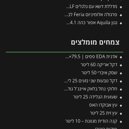
מדללת דשא עם גלגלים UR-M3 – WOLF
פרגולה אלומיניום Feria לבנה 3X3.1 מבית פלרם – Canopia
גגון Aquila אפור כהה 0.9X4.1 מבית פלרם – Canopia
צמחים מומלצים
אדנית EDA פסים | 79.5×29.5×29.5 ס"מ | אפור כהה
דקל אריקה 60 ליטר
שסק איברי 50 ליטר
דקל טבעות שני גזעים 25 ליטר
חלוקי נחל בלאק איינג'ל גודל 2 – שק 20 ק״ג
שעועית הגלידה 25 ליטר
עץ אבוקדו האס
עץ זית 25 ליטר
קנה הודית מגוונת – 10 ליטר