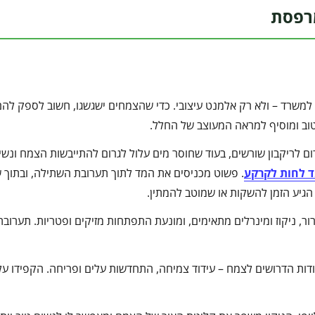
מרפסת
או למשרד – ולא רק אלמנט עיצובי. כדי שהצמחים ישגשגו, חשוב לספק לה
וב ומוסיף למראה המעוצב של החלל.
ום לריקבון שורשים, בעוד שחוסר מים עלול לגרום להתייבשות הצמח ונשי
 לחות לקרקע
. פשוט מכניסים את המד לתוך תערובת השתילה, ובתוך ש
גיע הזמן להשקות או שמוטב להמתין.
ר, ניקוז ומינרלים מתאימים, ומונעת התפתחות מזיקים ופטריות. תערובת
ות הדרושים לצמח – עידוד צמיחה, התחדשות עלים ופריחה. הקפידו על 