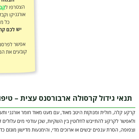
הצטרפו ל
קבו
כל מה
יש לכם קר
אפשר לפרסם א
קובעים את המ
תנאי גידול קרסולה ארבורסנס עצית – טיפו
קרקע קלה, חולית ומנוקזת היטב מאוד, עם מעט מאוד חומר אורגני ותע
ולאפשר לקרקע להתייבש לחלוטין בין השקיות, שכן עודפי מים עלולים לג
וצפופה, הסרת ענפים יבשים או ארוכים מדי, והימנעות מדישון מוגזם כדי