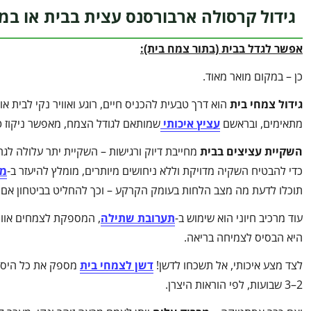
גידול קרסולה ארבורסנס עצית בבית או ב
אפשר לגדל בבית (בתור צמח בית):
כן – במקום מואר מאוד.
גידול צמחי בית
הוא דרך טבעית להכניס חיים, רוגע ואוויר נקי לבית 
מתאימים, ובראשם
עציץ איכותי
שמותאם לגודל הצמח, מאפשר ניקוז ט
השקיית עציצים בבית
מחייבת דיוק ורגישות – השקיית יתר עלולה לגר
כדי להבטיח השקיה מדויקת וללא ניחושים מיותרים, מומלץ להיעזר ב-
מד
תוכלו לדעת מה מצב הלחות בעומק הקרקע – וכך להחליט בביטחון אם ה
עוד מרכיב חיוני הוא שימוש ב-
תערובת שתילה
, המספקת לצמחים אוורו
היא הבסיס לצמיחה בריאה.
לצד מצע איכותי, אל תשכחו לדשן!
דשן לצמחי בית
מספק את כל היסוד
2–3 שבועות, לפי הוראות היצרן.