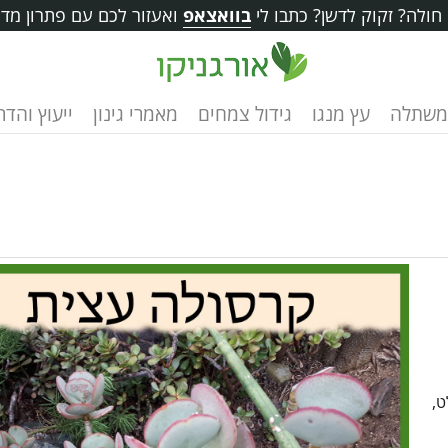
ולה? זקוק לדשן? כתבו לי
בוואצאפ
ואעזור לכם עם פתרון מדו
משתלה
עץ מנגו
גידול צמחים
מאמרי גינון
ייעוץ והד
ט,