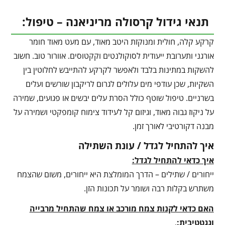
תנאי גידול קרסולה מריניאנה – טיפול:
קרקע קלה, חולית ומנוקזת היטב מאוד, עם מעט מאוד חומר
אורגני ותערובת ייעודית לסוקולנטים וקקטוסים. אוורור טוב. חשוב
להשקות במתינות בלבד ולאפשר לקרקע להתייבש לחלוטין בין
השקיות, שכן עודפי מים עלולים לגרום לריקבון שורשים ועלים
בשרניים. טיפול שוטף כולל הסרת עלים יבשים או פגועים, שמירה
על ניקוז גבוה מאוד, וגיזום קל לעידוד צימוח קומפקטי ושמירה על
מבנה דקורטיבי לאורך זמן.
איך להתחיל לגדל / עונת השתילה
איך כדאי להתחיל לגדל:
ייחורים / שתילים – הדרך המומלצת היא ייחורים, משום שהצמח
משתרש בקלות רבה ושומר על תכונות הזן.
האם כדאי לקנות צמח מורכב או צמח שהתחיל מרבייה
וגגטטיבית:
.