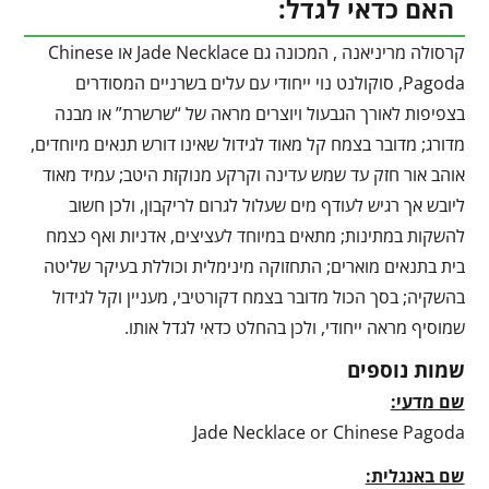
האם כדאי לגדל:
קרסולה מריניאנה , המכונה גם Jade Necklace או Chinese
Pagoda, סוקולנט נוי ייחודי עם עלים בשרניים המסודרים
בצפיפות לאורך הגבעול ויוצרים מראה של “שרשרת” או מבנה
מדורג; מדובר בצמח קל מאוד לגידול שאינו דורש תנאים מיוחדים,
אוהב אור חזק עד שמש עדינה וקרקע מנוקזת היטב; עמיד מאוד
ליובש אך רגיש לעודף מים שעלול לגרום לריקבון, ולכן חשוב
להשקות במתינות; מתאים במיוחד לעציצים, אדניות ואף כצמח
בית בתנאים מוארים; התחזוקה מינימלית וכוללת בעיקר שליטה
בהשקיה; בסך הכול מדובר בצמח דקורטיבי, מעניין וקל לגידול
שמוסיף מראה ייחודי, ולכן בהחלט כדאי לגדל אותו.
שמות נוספים
שם מדעי:
Jade Necklace or Chinese Pagoda
שם באנגלית: