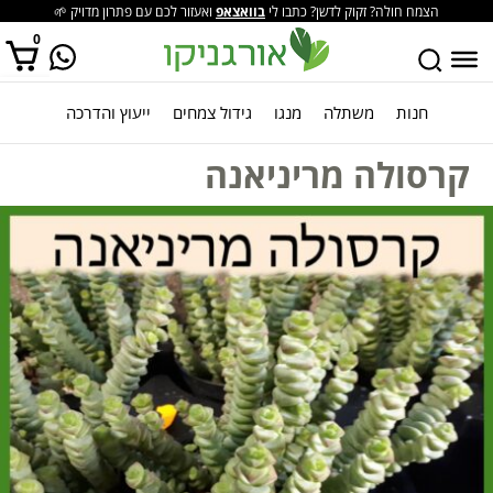
הצמח חולה? זקוק לדשן? כתבו לי
בוואצאפ
ואעזור לכם עם פתרון מדויק 🌱
0
חנות
משתלה
מנגו
גידול צמחים
ייעוץ והדרכה
אין מוצרים בסל הקניות.
קרסולה מריניאנה