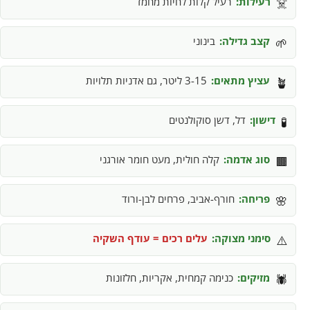
רעילות:
רעיל קלות לחיות מחמד
☠️
קצב גדילה:
בינוני
🌱
עציץ מתאים:
3-15 ליטר, גם אדניות תלויות
🪴
דישון:
דל, דשן סוקולנטים
🧪
סוג אדמה:
קלה חולית, מעט חומר אורגני
🟫
פריחה:
חורף-אביב, פרחים לבן-ורוד
🌸
סימני מצוקה:
עלים רכים = עודף השקיה
⚠️
מזיקים:
כנימה קמחית, אקריות, חלזונות
🕷️