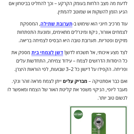
לדעת מה מצב הלחות בעומק הקרקע – וכך להחליט בביטחון אם
הגיע הזמן להשקות או שמוטב להמתין.
עוד מרכיב חיוני הוא שימוש ב-
תערובת שתילה
, המספקת
לצמחים אוורור, ניקוז ומינרלים מתאימים, ומונעת התפתחות
מזיקים ופטריות. תערובת טובה היא הבסיס לצמיחה בריאה.
לצד מצע איכותי, אל תשכחו לדשן!
דשן לצמחי בית
מספק את
כל היסודות הדרושים לצמח – עידוד צמיחה, התחדשות עלים
ופריחה. הקפידו על דישון כל 2–3 שבועות, לפי הוראות היצרן.
ואם כבר אסתטיקה –
מבריק עלים
ייתן לצמח מראה זוהר ונקי.
מעבר ליופי, הניקוי משפר את קליטת האור של הצמח ומאפשר לו
לנשום טוב יותר.