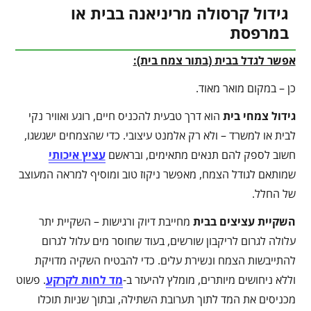
גידול קרסולה מריניאנה בבית או
במרפסת
אפשר לגדל בבית (בתור צמח בית):
כן – במקום מואר מאוד.
גידול צמחי בית
הוא דרך טבעית להכניס חיים, רוגע ואוויר נקי
לבית או למשרד – ולא רק אלמנט עיצובי. כדי שהצמחים ישגשגו,
חשוב לספק להם תנאים מתאימים, ובראשם
עציץ איכותי
שמותאם לגודל הצמח, מאפשר ניקוז טוב ומוסיף למראה המעוצב
של החלל.
השקיית עציצים בבית
מחייבת דיוק ורגישות – השקיית יתר
עלולה לגרום לריקבון שורשים, בעוד שחוסר מים עלול לגרום
להתייבשות הצמח ונשירת עלים. כדי להבטיח השקיה מדויקת
וללא ניחושים מיותרים, מומלץ להיעזר ב-
מד לחות לקרקע
. פשוט
מכניסים את המד לתוך תערובת השתילה, ובתוך שניות תוכלו