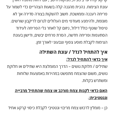
עונת הצימוח. נהנית מהגנה קלה בשעות הצהריים כדי לשמור על
פריחה רעננה וממושכת. חשוב להשקות בצורה סדירה אך לא
מוגזמת, ולהימנע מעודפי מים העלולים לגרום לריקבון שורשים.
טיפול שוטף כולל דילול, גיזום קל לאחר גלי הפריחה לעידוד
הסתעפות ופריחה חדשה, הסרת פרחים יבשים, ודישון בעונת
הצימוח לקבלת מופע צפוף וצבעוני לאורך זמן.
איך להתחיל לגדל / עונת השתילה
איך כדאי להתחיל לגדל:
שתילים / חלוקת גושים – הדרך המומלצת היא שתילים או חלוקת
גושים, משום שהצמח מתפשט במהירות באמצעות שלוחות
ומשתרש בקלות.
האם כדאי לקנות צמח מורכב או צמח שהתחיל מרבייה
וגגטטיבית:
.
כן – מומלץ לרכוש צמח מריבוי וגטטיבי לקבלת כיסוי קרקע אחיד