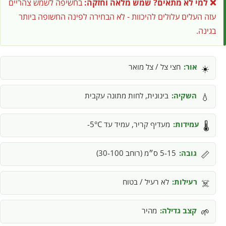
❌ למי לא מתאים?
שמש מלאה וחזקה:
בחשיפה לשמש צהריים
עזה העלים עלולים להיכוות - לא הבחירה לפינה החשופה ביותר
בגינה.
אור:
חצי צל / צל מואר
☀️
השקיה:
בינונית, לחות מתונה עקבית
💧
עמידות:
מעדיף קריר, עמיד עד 5°C-
🌡️
גובה:
5-15 ס״מ (רוחב 30-100)
📏
רעילות:
לא רעיל / בטוח
☠️
קצב גדילה:
מהיר
🌱