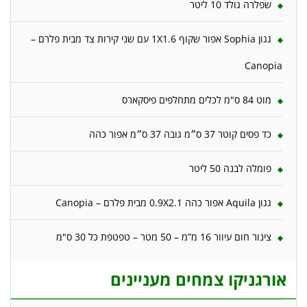
שפלרה גולד 10 ליטר
גגון Sophia אפור שקוף 1X1.6 עם שני קירות צד מבית פלרם –
Canopia
מוט 84 ס"מ לכלים מתחלפים פיסקארס
כד פסים קוטר 37 ס״מ גובה 37 ס״מ אפור כהה
פומלה לבנה 50 ליטר
גגון Aquila אפור כהה 0.9X2.1 מבית פלרם – Canopia
צינור חום עיוור 16 מ”מ – 50 מטר – טפטפת כל 30 ס"מ
אורגניקו צמחים מעניינים