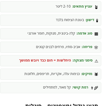
עציץ מתאים:
2-10 ליטר
🪴
דישון:
בעונת הצימוח בלבד
🧪
סוג אדמה:
קלה-בינונית, מנוקזת, חומר אורגני
🟫
פריחה:
אביב-סתיו, פרחים לבנים קטנים
🌸
סימני מצוקה:
היחלשות = חום כבד ויובש ממושך
⚠️
מזיקים:
כנימות עלה, אקריות, תריפסים, חלזונות
🕷️
רמת קושי:
קל מאוד, למתחילים
👨‍🌾
תנאי גידול ומאפיינים – סיגלית