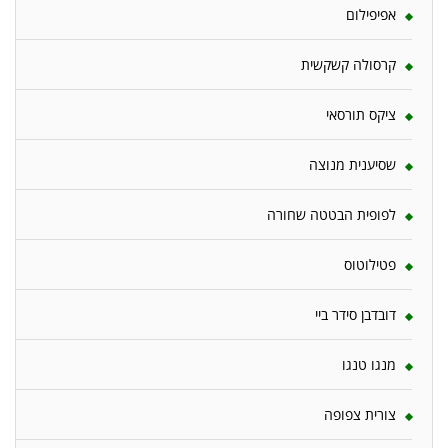
אפיפילום
קרסולה קשקשית
ציקס תורסאי
שסיענית מנוצה
לפופית הבטטה שחורה
פטילוטוס
דובדבן סידר ביי
מנגו טנגו
צורית צפופה