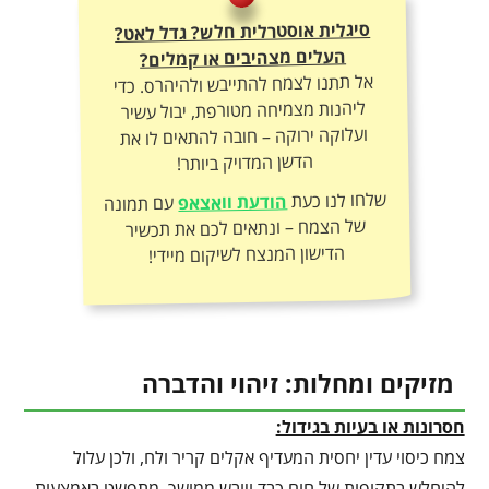
סיגלית אוסטרלית חלש? גדל לאט?
העלים מצהיבים או קמלים?
אל תתנו לצמח להתייבש ולהיהרס. כדי
ליהנות מצמיחה מטורפת, יבול עשיר
ועלוקה ירוקה – חובה להתאים לו את
הדשן המדויק ביותר!
שלחו לנו כעת
הודעת וואצאפ
עם תמונה
של הצמח – ונתאים לכם את תכשיר
הדישון המנצח לשיקום מיידי!
מזיקים ומחלות: זיהוי והדברה
חסרונות או בעיות בגידול:
צמח כיסוי עדין יחסית המעדיף אקלים קריר ולח, ולכן עלול
להיחלש בתקופות של חום כבד ויובש ממושך. מתפשט באמצעות