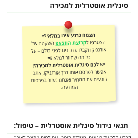
סיגלית אוסטרלית למכירה
הצמח כרגע אינו במלאי🌱
הצטרפו ל
קבוצת הווצאפ
השקטה של
אורגניקו וקבלו עדכונים לפני כולם – על
כל מה שחוזר למלאי📲
יש לכם סיגלית אוסטרלית למכירה?
אפשר לפרסם אותו דרך אורגניקו, אתם
קובעים את המחיר ואנחנו נעזור בפרסום
המודעה.
תנאי גידול סיגלית אוסטרלית – טיפול:
קרקע קלה עד בינונית, מנוקזת היטב , עם לחות מתונה לאורך