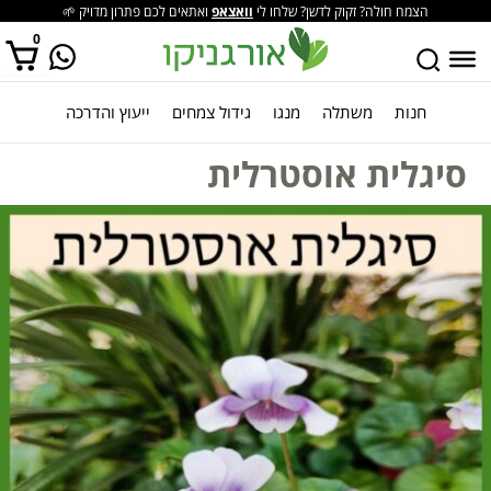
הצמח חולה? זקוק לדשן? שלחו לי
וואצאפ
ואתאים לכם פתרון מדויק 🌱
0
חנות
משתלה
מנגו
גידול צמחים
ייעוץ והדרכה
אין מוצרים בסל הקניות.
סיגלית אוסטרלית