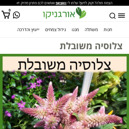
הצמח חולה? זקוק לדשן? שלחו לי
וואצאפ
ואתאים לכם פתרון מדויק 🌱
0
חנות
משתלה
מנגו
גידול צמחים
ייעוץ והדרכה
אין מוצרים בסל הקניות.
צלוסיה משובלת