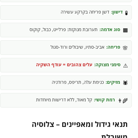
דישון:
דשן פריחה בקרקע עשירה
🧪
סוג אדמה:
תערובת מנוקזת: פרלייט, כבול, קוקוס
🟫
פריחה:
אביב-סתיו, שיבולים ורוד-סגול
🌸
סימני מצוקה:
עלים צהובים = עודף השקיה
⚠️
מזיקים:
כנימת עלה, תריפס, פרודניה
🕷️
רמת קושי:
קל מאוד, ללא דרישות מיוחדות
👨‍🌾
תנאי גידול ומאפיינים – צלוסיה
משובלת