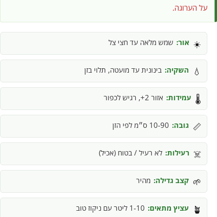
על הערוגה.
אור:
שמש מלאה עד חצי צל
☀️
השקיה:
בינונית עד מועטה, תלוי בזן
💧
עמידות:
אזור 2+, רגיש לכפור
🌡️
גובה:
10-90 ס״מ לפי הזן
📏
רעילות:
לא רעיל / בטוח (אכיל)
☠️
קצב גדילה:
מהיר
🌱
עציץ מתאים:
1-10 ליטר עם ניקוז טוב
🪴