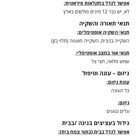
אפשר לגדל בחקלאות פיראטית:
לא, יש כבר 12 מינים פולשים בארץ
תנאי תאורה והשקיה
תנאי השקיה אופטימלים:
השקייה בנונית, השקייה מועטה (תלוי בזן)
תנאי אור במצב אופטימלי:
שמש מלאה, חצי צל
גיזום – עונה וטיפול
עונת גיזום:
כל העונה
גיזום:
עלים נגועים
גידול בעציצים בגינה /בבית
אפשר לגדל בבית (בתור צמח בית):