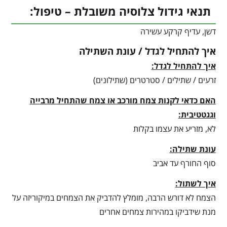
תנאי גידול צלוסיה משובלת – טיפול:
דשן, עדיף קרקע עשירה
איך להתחיל לגדל / עונת השתילה
איך להתחיל לגדל:
זרעים / שתילים / סטרטרים (שתילונים)
האם כדאי לקנות צמח מורכב או צמח שהתחיל מרבייה
וגגטטיבית:
לא, מזריע את עצמו בקלות
עונת שתילה:
סוף החורף עד אביב
איך לשתול:
הצמח לא דורש הרבה, מומלץ להדביק את הצמחים במיקוריזה על
מנת שידביקו במהירות צמחים אחרים