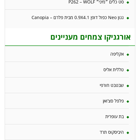
סט כלים ״מיני״ P262 – WOLF
גגון Neo כפול דופן 0.9X4.1 מבית פלרם – Canopia
אורגניקו צמחים מעניינים
אקליפה
טללית אליס
שבטבט חורפי
פלפל סצ’ואן
בת עופרית
היביסקוס תרד