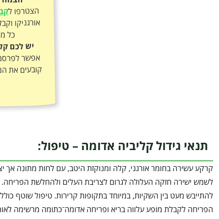
הצטרפו ל
קבו
כל מה
יש לכם קל
אפשר לפרסם א
קובעים את המ
תנאי גידול קליביה אדומה – טיפול:
קרקע עשירה בחומר אורגני, קלה ומנוקזת היטב, עם לחות מתונה אך יצ
לשמש ישירה חזקה העלולה לגרום לצריבת העלים ולהחלשת הפריחה. 
להתייבש מעט בין השקיות, במיוחד בתקופות קרירות. טיפול שוטף כולל
הפריחה לקבלת מופע עלווה בריא ופריחה אדומה־כתומה מרשימה לאורך