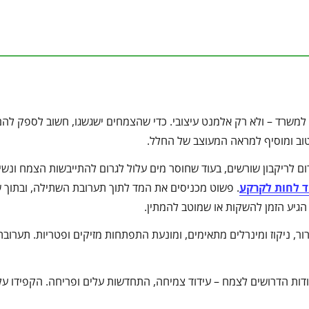
או למשרד – ולא רק אלמנט עיצובי. כדי שהצמחים ישגשגו, חשוב לספק לה
וב ומוסיף למראה המעוצב של החלל.
ום לריקבון שורשים, בעוד שחוסר מים עלול לגרום להתייבשות הצמח ונשי
 לחות לקרקע
. פשוט מכניסים את המד לתוך תערובת השתילה, ובתוך ש
גיע הזמן להשקות או שמוטב להמתין.
ר, ניקוז ומינרלים מתאימים, ומונעת התפתחות מזיקים ופטריות. תערובת
ות הדרושים לצמח – עידוד צמיחה, התחדשות עלים ופריחה. הקפידו על 