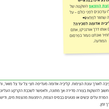
צת הווצאפ
השקטה של
אורגניקו וקבלו עדכונים לפני כולם – על
 שחוזר למלאי📲
יביה אדומה למכירה?
ותו דרך אורגניקו, אתם
חיר ואנחנו נעזור בפרסום
המודעה.
יבה לאורך עונת הצימוח. קליביה אדומה מעדיפה חצי צל עד צל מואר, ור
חשוב להשקות בצורה סדירה אך מתונה, ולאפשר לשכבת הקרקע העליונ
 הסרת עלים יבשים או פגועים בבסיס הצמח, הימנעות מהצפת מים, ודישו
 זמן.