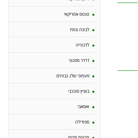
טגטס אמריקאי
לבונה צמח
לדבוריה
דרדר ססגוני
פעמוני שלג גבוהים
בוציץ סוככני
ואסאבי
ספודילה
חרצית יפנית