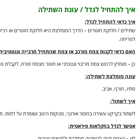
איך להתחיל לגדל / עונת השתילה
איך כדאי להתחיל לגדל:
שתילים / חלוקת חוטרים – הדרך המומלצת היא חלוקת חוטרים או רכיש
לפריחה.
האם כדאי לקנות צמח מורכב או צמח שהתחיל מרבייה וגגטטיבית
כן – מומלץ לרכוש צמח מריבוי וגטטיבי או חוטר מצמח פורח, לקבלת 
עונה מומלצת לשתילה:
סתיו, חורף, אביב.
איך לשתול:
.
לשתול בקרקע עשירה בחומר אורגני, מנוקזת היטב ושומרת על לחות. מו
אפשר לגדל בחקלאות פיראטית:
לא – הצמח זקוק להשקיה מסודרת ולתנאים יציבים.