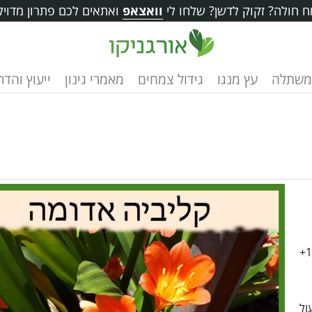
 חולה? זקוק לדשן? שלחו לי
וואצאפ
ואתאים לכם פתרון מדויק
משתלה
עץ מנגו
גידול צמחים
מאמרי גינון
ייעוץ והד
ול