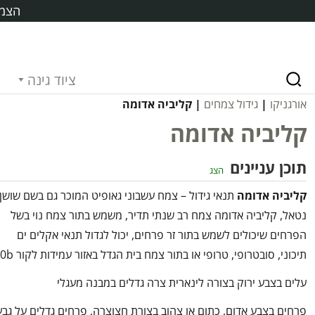
הצמח
ציוד גינה
אורגניקו
|
גידול צמחים
| קליביה אדומה
קליביה אדומה
תוכן עניינים
הצג
קליביה אדומה
תנאי גידול – צמח עשבוני גאופיט המוכר גם בשם שושן
נטאל, קליביה אדומה צמח רב שנתי תדיר, משמש בתור צמח נוי בשל
הפרחים שיכולים לשמש בתור זר פרחים, יכול לגדול תנאי אקלים ים
תיכוני, סובטרופי, טרופי או בתור צמח בית הגדל באזור עמידות לקור 10b+
עלים בצבע ירוק בצורה לינארית צרה גדלים במבנה מעגלי
פרחים בצבע אדום, כתום או צהוב בצורת חצוצרה, פרחים גדלים על גבע