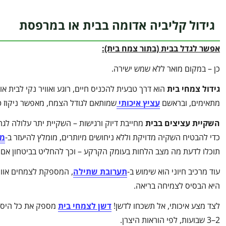
גידול קליביה אדומה בבית או במרפסת
אפשר לגדל בבית (בתור צמח בית):
כן – במקום מואר ללא שמש ישירה.
גידול צמחי בית
הוא דרך טבעית להכניס חיים, רוגע ואוויר נקי לבית 
מתאימים, ובראשם
עציץ איכותי
שמותאם לגודל הצמח, מאפשר ניקוז ט
השקיית עציצים בבית
מחייבת דיוק ורגישות – השקיית יתר עלולה לגר
כדי להבטיח השקיה מדויקת וללא ניחושים מיותרים, מומלץ להיעזר ב-
מד
תוכלו לדעת מה מצב הלחות בעומק הקרקע – וכך להחליט בביטחון אם ה
עוד מרכיב חיוני הוא שימוש ב-
תערובת שתילה
, המספקת לצמחים אוורו
היא הבסיס לצמיחה בריאה.
לצד מצע איכותי, אל תשכחו לדשן!
דשן לצמחי בית
מספק את כל היסוד
2–3 שבועות, לפי הוראות היצרן.