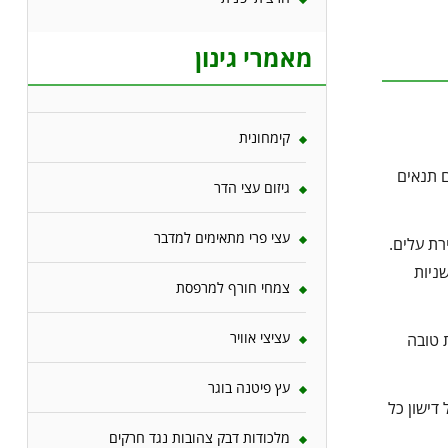
מאמרי גינון
קימחונית
ם תנאים
גיזום עצי הדר
עצי פרי מתאימים למדבר
רת עלים.
ניות
צמחי חורף למרפסת
עציצי אוויר
 טובה
עץ פיטנה בוגר
דישון כל
מלכודות דבק צהובות נגד חרקים