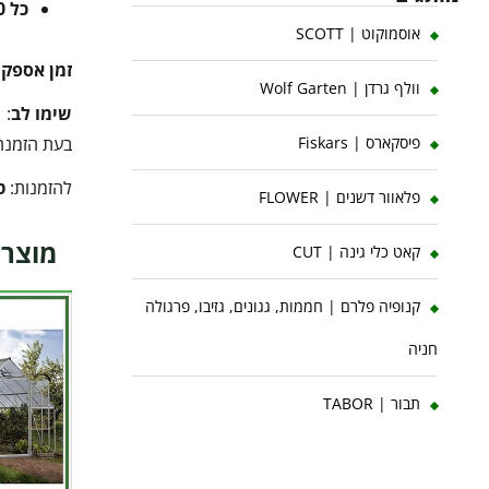
כל 10 ק"ג נוספים
אוסמוקוט | SCOTT
זמן אספק
וולף גרדן | Wolf Garten
שימו לב
:
בעת הזמנה 
פיסקארס | Fiskars
להזמנות:
ט
פלאוור דשנים | FLOWER
מוצרי
קאט כלי גינה | CUT
קנופיה פלרם | חממות, גגונים, גזיבו, פרגולה
חניה
תבור | TABOR