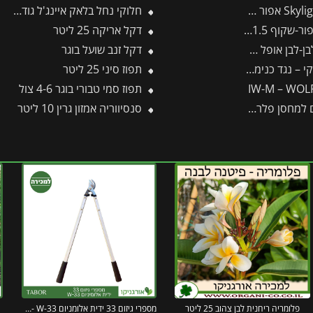
חלוקי נחל בלאק איינג'ל גודל 2 – שק 20 ק״ג
דקל אריקה 25 ליטר
דקל זנב שועל בוגר
נימת עש הטבק, תריפס
תפוז סיני 25 ליטר
תפוז סמי טבורי בוגר 4-6 צול
ן פלרם – Canopia
סנסיווריה אמזון גרין 10 ליטר
פלומריה ריחנית לבן צהוב 25 ליטר
מספרי גיזום 33 ידית אלומניום W-33 -תבור