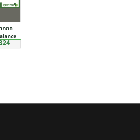
24 ₪
a