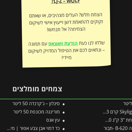
LJ-Z – WOLF?
הצמח חלש? העלים מצהיבים, או שאתם
זקוקים להתאמת דשן וייעוץ אישי לשיקום
הצמיחה? אל תנחשו!
שלחו לנו כעת
הודעת וואצאפ
עם תמונה
– ונתאים לכם את הטיפול המדויק לשיקום
מיידי!
צמחים מומלצים
סיגלון – ג'קרנדה 50 ליטר
מורינגה מכונפת 50 ליטר
ר' FLOWER
עץ אגס
בור
כד דמוי אבן צבע אפור | מידות 55×59 ס״מ