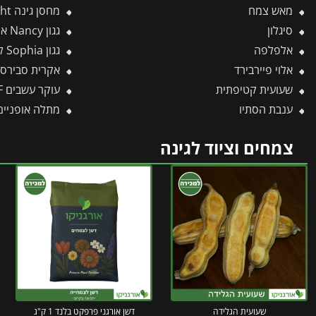
מאש צמח
מחסן גינה Skylight אפור 1.2X1.8 מבית פלרם – קנופיה
סיגלון
גגון Nancy אפור-שקוף 0.9X1.5 עיצוב מודרני מבית פלרם – Canopia
אלפלפה
גגון Sophia לבן-לבן אופל 1X2.2 עיצוב מודרני מבית פלרם – Canopia
אלוי פיירבירד
אקרית סבירסקי – נגד כ
שעועית קטיפתית
עוקר עשבים IW-M – WOLF
ענבת הסתיו
מתלה אופניים למחס
צמחים וציוד לגינה
שעועית הגלידה
דשן אורגני פרפקט בלנד 1 ק"ג