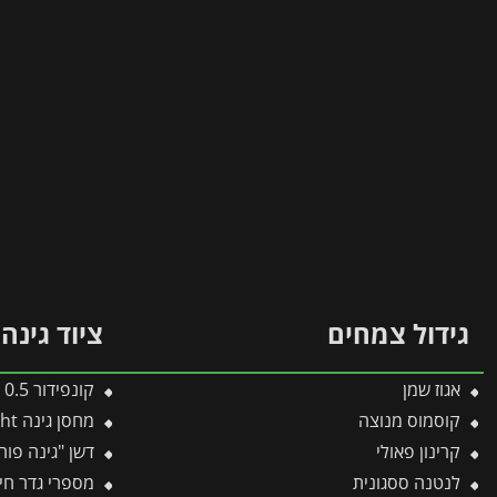
גידול צמחים
ציוד גינה
אגוז שמן
קונפידור 0.5 ליטר
קוסמוס מנוצה
מחסן גינה Skylight קרם 1.9X2.3 מבית פלרם – קנופיה
קרינון פאולי
דשן "גינה פורחת "3 ק"ג 150 מ
לנטנה ססגונית
מספרי גדר חיה B-620 -ת