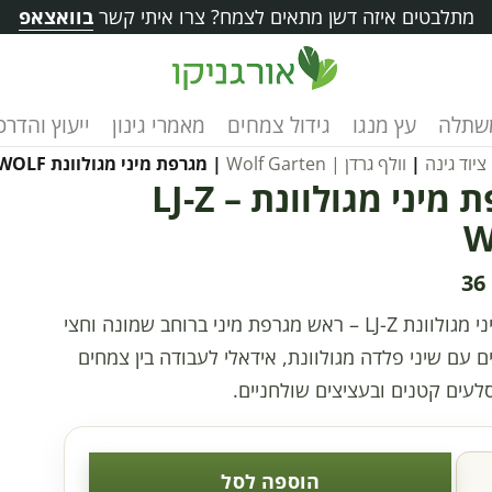
מתלבטים איזה דשן מתאים לצמח? צרו איתי קשר
בוואצאפ
שתלה
עץ מנגו
גידול צמחים
מאמרי גינון
ייעוץ והדרכ
ציוד גינה
|
וולף גרדן | Wolf Garten
| מגרפת מיני מגולוונת LJ-Z – WOLF
מגרפת מיני מגולוונת LJ-Z –
W
36
מגרפת מיני מגולוונת LJ-Z – ראש מגרפת מיני ברוחב שמונה וחצי
 עם שיני פלדה מגולוונת, אידאלי לעבודה בין צמחים
לעים קטנים ובעציצים שולחניים.
הוספה לסל