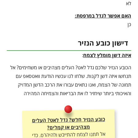
לא
האם אפשר לגדל במרפסת:
כן
דישון כובע הנזיר
איזה דשן מומלץ לצמח
:
הכובע הנזיר שלכם גדל לאט? העלים מצהיבים או משחימים? אל
תנחשו איזה דשן לקנות. שלחו לנו עכשיו הודעת וואטסאפ עם
תמונה של הצמח, ואנו נתאים עבורו את הרכב הדשן המדויק
והאיכותי ביותר שיחזיר לו את הבריאות והצמיחה המהירה
כובע הנזיר חלש? גדל לאט? העלים
מצהיבים או קמלים?
אל תתנו לצמח להתייבש ולהיהרס. כדי
ליהנות מצמיחה מטורפת, יבול עשיר
ועלוקה ירוקה – חובה להתאים לו את