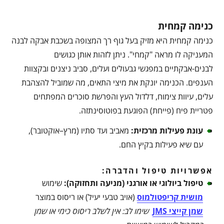
כנימה קמחית
כנימה קמחית היא מזיק בעל גוף רך המצופה בשכבת אבקה לבנה
המעניקה לו מראה "קמחי". ניתן לזהות אותן כגושים
לבנים-אבקתיים במפגשי גבעולים ועלים, סביב ניצנים ובקצוות
הענפים. הכנימה יונקת את מיצי התאים, מה שמוביל להצהבת
עלים, עיוות צימוח, דלדול העץ והפרשת סוכרים המפתחים
פטריית פיח (פייחת) הפוגעת בפוטוסינתזה.
עונת פעילות מרכזית
:
מאביב ועד סתיו (מרץ–אוקטובר),
עם שיא פעילות בקיץ החם.
אפשרויות טיפול והדברה:
טיפול ביולוגי או אורגני (מניעה ותחזוקה)
:
שימוש
מושית קריפטולמוס
(אויב טבעי יעיל) או ריסוס במוצר
שמן קייצי JMS
שימו לב: אין לשלב ריסוס כימי או שמן