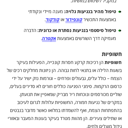
במקביל לשימוש במושיות
.
טיפול מהיר בנגיעות גלויה
:
מענה מיידי ונקודתי
באמצעות התכשיר
קונפידור
או
קודקוד
.
טיפול סיסטמי בנגיעות נסתרת או כרונית
:
הדברה
מעמיקה דרך השורשים באמצעות
אקטרה
.
חשופיות
חשופיות
הן רכיכות קרקע חסרות קונכייה, הפעילות בעיקר
בשעות הלילה או בתנאי לחות גבוהה. הן ניזונות מחלקים רכים של
הצמח – כולל עלים, גבעולים ופרחים – וגורמות נזק ישיר על ידי
כרסום הרקמות. סימני הפגיעה כוללים חורים לא סדירים בעלים,
שוליים מכורסמים ונוכחות ריר מבריק שמאפיין את תנועתן.
במקרים של נגיעות חמורה, החשופיות עלולות לגרום לעיכוב
בהתפתחות הצמח, ואף להשמדתו במלואו כאשר מדובר בנבטים
או שתילים צעירים. הן מהוות מטרד בעיקר בעונות המעבר ובאזורי
גידול מוצלים ולחים.