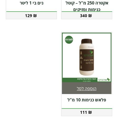
אקטרה 250 מ"ל – קוטל
נים בי 1 ליטר
כנימות ומזיקים
129
₪
340
₪
הוספה לסל
פלאש כנימות 10 מ"ל
111
₪