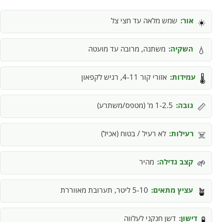
אור:
שמש מלאה עד חצי צל
☀️
השקיה:
משתנה, מרובה עד מועטה
💧
עמידות:
אזורי קור 4-11, רגיש לקפאון
🌡️
גובה:
1-2.5 מ' (מטפס/משתרע)
📏
רעילות:
לא רעיל / בטוח (אכיל)
☠️
קצב גדילה:
מהיר
🌱
עציץ מתאים:
5-10 ליטר, תערובת מאווררת
🪴
דישון:
דשן חנקני לעלווה
🧪