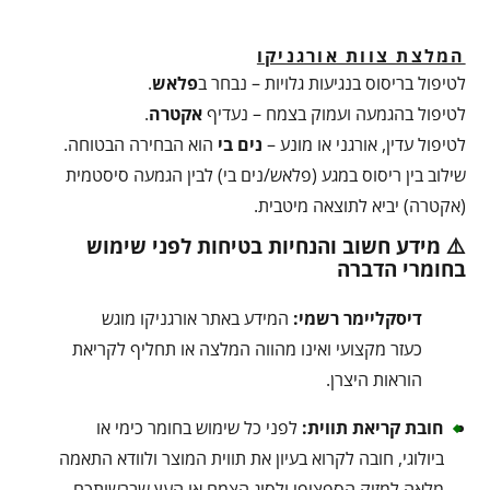
המלצת צוות אורגניקו
לטיפול בריסוס בנגיעות גלויות – נבחר ב
פלאש
.
לטיפול בהגמעה ועמוק בצמח – נעדיף
אקטרה
.
לטיפול עדין, אורגני או מונע –
נים בי
הוא הבחירה הבטוחה.
שילוב בין ריסוס במגע (פלאש/נים בי) לבין הגמעה סיסטמית
(אקטרה) יביא לתוצאה מיטבית.
⚠️ מידע חשוב והנחיות בטיחות לפני שימוש
בחומרי הדברה
דיסקליימר רשמי:
המידע באתר אורגניקו מוגש
כעזר מקצועי ואינו מהווה המלצה או תחליף לקריאת
הוראות היצרן.
חובת קריאת תווית:
לפני כל שימוש בחומר כימי או
ביולוגי, חובה לקרוא בעיון את תווית המוצר ולוודא התאמה
מלאה למזיק הספציפי ולסוג הצמח או העץ שברשותכם.