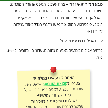
כובע הנזיר
תנאי גידול – צמח עשבוני מטפס או זוחל המוכר גם
בשם גרגר נזיר, כובע הנזיר צמח חד שנתי, משמש בתור צמח
מאכל אך גם משמש בתור צמח נוי, יכול לגדול תנאי אקלים ים
תיכוני, סובטרופי, ממוזג, טרופי או מדברי הגדל באזור עמידות
לקור 4-11
עלים אכילים בצבע ירוק עגול
פרחים אכילים בצבעים בצבעים כתומים, אדומים, צהובים, כ -3-6
ס”מ
הצמח כרגע אינו במלאי🌱
הצטרפו ל
קבוצת הווצאפ
השקטה של
אורגניקו וקבלו עדכונים לפני כולם – על
כל מה שחוזר למלאי📲
יש לכם כובע הנזיר למכירה?
אפשר לפרסם אותו דרך אורגניקו, אתם
קובעים את המחיר ואנחנו נעזור בפרסום