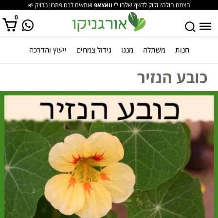
הצמח חולה? זקוק לדשן? שלחו לי
וואצאפ
ואתאים לכם פתרון מדויק 🌱
0
חנות
משתלה
מנגו
גידול צמחים
ייעוץ והדרכה
אין מוצרים בסל הקניות.
כובע הנזיר