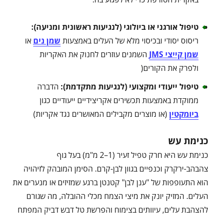
טיפול אורגני או ביולוגי (לנגיעות ראשונית ומניעה)
:
ריסוס יסודי ובכיסוי מלא של העלים באמצעות
שמן נים
או
שמן קייצי JMS
השמנים עוזרים לחנוק את האקריות
ולפרק את הקורים(
טיפול ייעודי ומקצועי (לנגיעות מתקדמת)
:
הדברה
ממוקדת באמצעות תכשירים אקריצידיים ייעודיים כגון
ביומקטין
(או מוצרים מקבילים המאושרים נגד אקריות)
כנימת עש
כנימת עש היא חרק טפיל זעיר (1–2 מ"מ) בעל גוף
צהבהב-ירקרק וכנפיים בגוון לבן-קרם. הסימן המובהק לזיהויה
הוא התעופפות של "ענן לבן" קטנטן ברגע שמזיזים או מנערים את
העלים. המזיק יונק את מיצי הצמח מכלי ההובלה, מה שגורם
להצהבת עלים, עיוותים בצימוח והפרשת טל דבש דביק המפתח