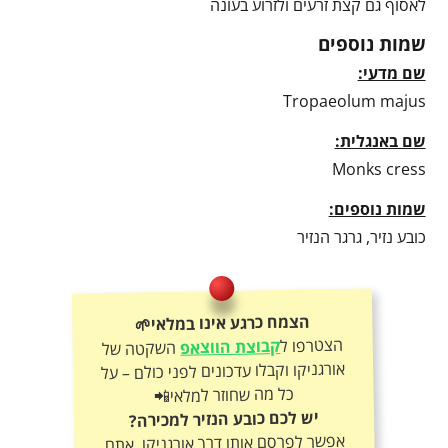
לאסוף גם קצת זרעים ולזרוע בעונה
שמות נוספים
שם מדעי:
Tropaeolum majus
שם באנגלית:
Monks cress
שמות נוספים:
כובע נזיר, גרגר הנזיר
הצמח כרגע אינו במלאי🌱
הצטרפו ל
קבוצת הווצאפ
השקטה של
אורגניקו וקבלו עדכונים לפני כולם – על
כל מה שחוזר למלאי📲
יש לכם כובע הנזיר למכירה?
אפשר לפרסם אותו דרך אורגניקו, אתם
קובעים את המחיר ואנחנו נעזור בפרסום