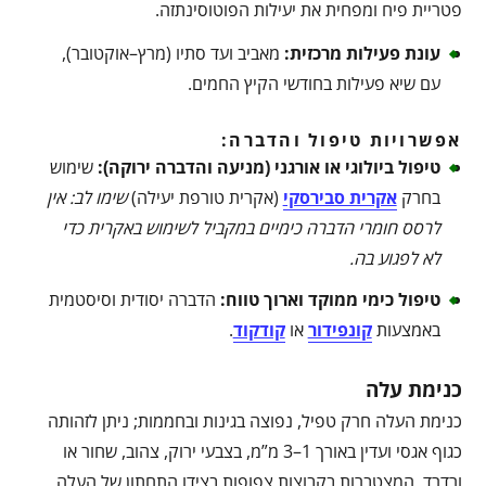
פטריית פיח ומפחית את יעילות הפוטוסינתזה.
עונת פעילות מרכזית
:
מאביב ועד סתיו (מרץ–אוקטובר),
עם שיא פעילות בחודשי הקיץ החמים.
אפשרויות טיפול והדברה:
טיפול ביולוגי או אורגני (מניעה והדברה ירוקה)
:
שימוש
בחרק
אקרית סבירסקי
(אקרית טורפת יעילה)
שימו לב: אין
לרסס חומרי הדברה כימיים במקביל לשימוש באקרית כדי
לא לפגוע בה
.
טיפול כימי ממוקד וארוך טווח
:
הדברה יסודית וסיסטמית
באמצעות
קונפידור
או
קודקוד
.
כנימת עלה
כנימת העלה חרק טפיל, נפוצה בגינות ובחממות; ניתן לזהותה
כגוף אגסי ועדין באורך 1–3 מ”מ, בצבעי ירוק, צהוב, שחור או
ורדרד, המצטברות בקבוצות צפופות בצידו התחתון של העלה