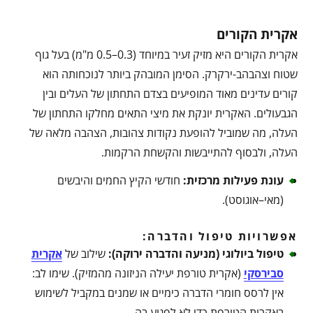
אקרית הקורים
אקרית הקורים היא מזיק זעיר במיוחד (0.3–0.5 מ"מ) בעל גוף
שטוח וצהבהב-ירקרק. הסימן המובהק ביותר לנוכחותה הוא
קורים עדינים מאוד המופיעים בצדם התחתון של העלים ובין
הגבעולים. האקרית יונקת את מיצי התאים מחלקו התחתון של
העלה, מה שמוביל להופעת נקודות צהובות, הצהבה מלאה של
העלה, ולבסוף להתייבשות והקשחת הרקמות.
עונת פעילות מרכזית
:
חודשי הקיץ החמים והיבשים
(מאי–אוגוסט).
אפשרויות טיפול והדברה:
טיפול ביולוגי (מניעה והדברה ירוקה)
:
שילוב של
אקרית
סבירסקי
(אקרית טורפת יעילה הניזונה מהמזיק). שימו לב:
אין לרסס חומרי הדברה כימיים או שמנים במקביל לשימוש
באקרית הטורפת כדי לא לפגוע בה.