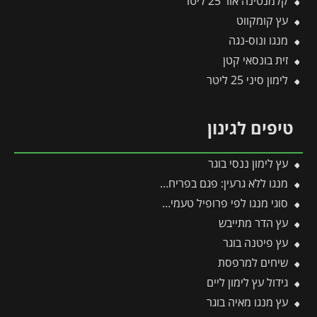
קלמנטינה אור 25 ליטר
עץ קומקווט
מנגו ונוס-נגה
זית בונסאי קטן
לימון סיני 25 ליטר
טיפים לגינון
עץ לימון ננסי בוגר
מנגו ללא גרעין: פגם בפריחה או יתרון אקזוטי?
סוגי מנגו לפי פרופיל טעמים מעבר למנגו הקלאסי
עץ הדר מתייבש
עץ פיטנה בוגר
שיחים למרפסת
גידול עץ לימון ליים
עץ מנגו מאיה בוגר