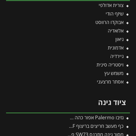
צורית אדולפי
שיזף הודי
אבוקדו הרווסט
אלואדיה
גיאון
אדמונית
גיירדיה
ויסטריה סינית
משמש עץ
אסתר מרצעני
ציוד גינה
גזיבו Palermo אפור כהה 4.3X4.3 מבית פלרם – Canopia
כף מעשב חריצים בריצוף KF-2K – WOLF
מסור גינה מתכנס SW73 פיסקארס