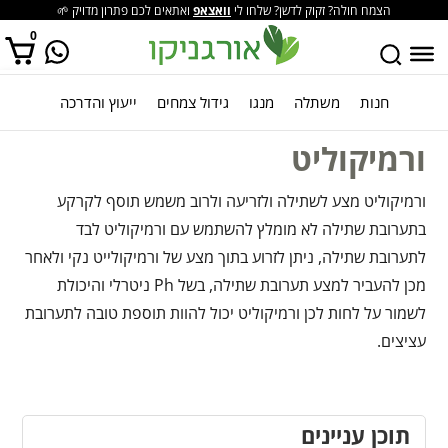
הצמח חולה? זקוק לדשן? שלחו לי
וואצאפ
ואתאים לכם פתרון מדויק 🌱
0
חנות
משתלה
מנגו
גידול צמחים
ייעוץ והדרכה
אין מוצרים בסל הקניות.
ורמיקוליט
ורמיקוליט מצע לשתילה ולזריעה ולרוב משמש תוסף לקרקע
בתערובת שתילה לא מומלץ להשתמש עם ורמיקוליט לבד
לתערובת שתילה, ניתן לזרוע בתוך מצע של ורמיקולייט נקי ולאחר
מכן להעביר למצע תערובת שתילה, בשל Ph ניטרלי והיכולת
לשמור על לחות לכן ורמיקוליט יכול להוות תוספת טובה לתערובת
עציצים.
תוכן עניינים