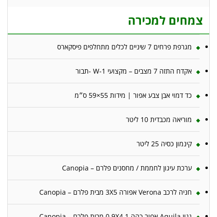
צמחים למכירה
מגרפת פרחים 7 שיניים לכלים מתחלפים פיסקארס
אקדח התזה 7 מצבים – מקצועי W-1 -תבור
כד דמוי אבן צבע אפור | מידות 55×59 ס״מ
מוריאה מכבדית 10 ליטר
קינמון כסיה 25 ליטר
ערכת עיגון לחממת / מחסנים פלרם – Canopia
חניה לרכב Verona אפורה 3X5 מבית פלרם – Canopia
גגון Aquila אפור כהה 0.9X4.1 מבית פלרם – Canopia