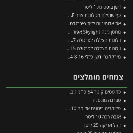
דשן בוסט גת 1 ליטר
כף שתילה מגולוונת צרה LU-P – WOLF
את אלומיניום ידית פיברגלס -תבור
מחסן גינה Skylight אפור 1.9X3 מבית פלרם – קנופיה
וילונות הצללה לפרגולה 3X9.7 מבית פלרם – Canopia
וילונות הצללה לפרגולה 3X9.15 מבית פלרם – Canopia
מירקל גרו דשן כללי 24-8-16 – 2.5 ק"ג
צמחים מומלצים
כד פסים קוטר 54 ס״מ גובה 54 ס״מ אפור כהה
טברנה מונטנה
פלומריה ריחנית אדומה 10 ליטר
אגבה רכה 10 ליטר
דקל אריקה 25 ליטר