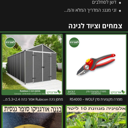
דשן לסחלבים
זני מנגו: המדריך המלא והמקיף ביותר לזני מנגו
צמחים וציוד לגינה
מזמרה מקצועית סדן RS4000 – WOLF
מחסן גינה Rubicon אפור כהה 2.4×5.3 מבית פלרם קנופיה