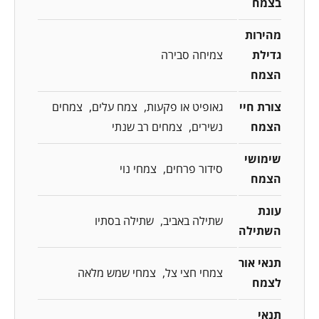
בצמח
מהירות
גדילת
צמיחה סבירה
הצמח
צורת חיי
גאופיט או פקעות
צמח עלים
צמחים
הצמח
נשירים
צמחים רב שנתי
שימושי
סידור פרחים
צמחי נוי
הצמח
עונת
שתילה באביב
שתילה בסתיו
השתילה
תנאי אור
צמחי חצי צל
צמחי שמש מלאה
לצמח
תנאי