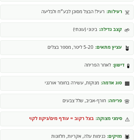
רעילות:
רעיל! הבצל מסוכן לבע״ח ולבליעה
☠️
קצב גדילה:
בינוני (עונתי)
🌱
עציץ מתאים:
5-20 ליטר, מספר בצלים
🪴
דישון:
לאחר הפריחה
🧪
סוג אדמה:
מנוקזת, עשירה בחומר אורגני
🟫
פריחה:
חורף-אביב, שלל צבעים
🌸
סימני מצוקה:
בצל רקוב = עודף מים/ניקוז לקוי
⚠️
מזיקים:
כנימות עלה, אקריות, חלזונות
🕷️