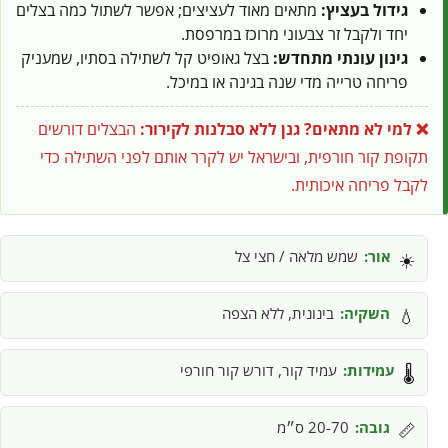
גידול בעציץ:
מתאים מאוד לעציצים; אפשר לשתול כמה בצלים
יחד ולקבל זר צבעוני מרוכז במרפסת.
גינון עונתי מתחדש:
בצל גאופיט קל לשתילה בסתיו, שמעניק
פריחה טרייה מדי שנה בגינה או במיכל.
❌ למי לא מתאים?
גנן ללא סבלנות לקירור:
הבצלים דורשים
תקופת קור חורפית, ובישראל יש לקרר אותם לפני השתילה כדי
לקבל פריחה איכותית.
אור:
שמש מלאה / חצי צל
☀️
השקיה:
בינונית, ללא הצפה
💧
עמידות:
עמיד קור, דורש קור חורפי
🌡️
גובה:
20-70 ס״מ
📏