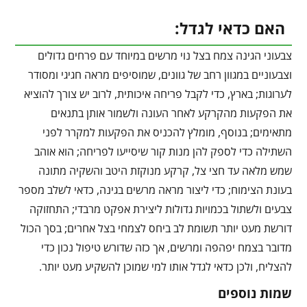
האם כדאי לגדל:
צבעוני הגינה צמח בצל נוי מרשים במיוחד עם פרחים גדולים
וצבעוניים במגוון רחב של גוונים, שמוסיפים מראה חגיגי ומסודר
לערוגות; בארץ, כדי לקבל פריחה איכותית, לרוב יש צורך להוציא
את הפקעות מהקרקע לאחר העונה ולשמור אותן בתנאים
מתאימים; בנוסף, מומלץ להכניס את הפקעות למקרר לפני
השתילה כדי לספק להן מנות קור שיסייעו לפריחה; הוא אוהב
שמש מלאה עד חצי צל, קרקע מנוקזת היטב והשקיה מתונה
בעונת הצימוח; כדי ליצור מראה מרשים בגינה, כדאי לשלב מספר
צבעים ולשתול בכמויות גדולות ליצירת אפקט מרבדי; התחזוקה
דורשת מעט יותר תשומת לב ביחס לצמחי בצל אחרים; בסך הכול
מדובר בצמח יפהפה ומרשים, אך כזה שדורש טיפול נכון כדי
להצליח, ולכן כדאי לגדל אותו למי שמוכן להשקיע מעט יותר.
שמות נוספים