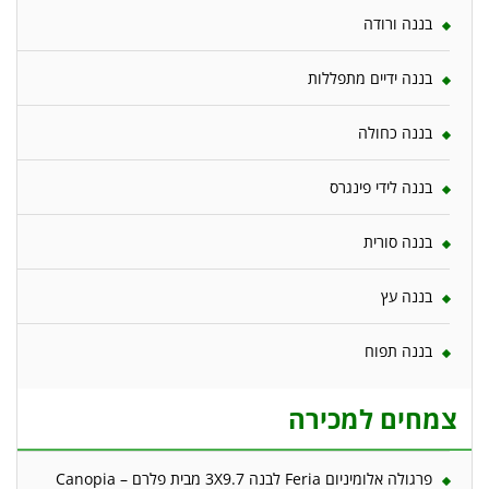
בננה ורודה
בננה ידיים מתפללות
בננה כחולה
בננה לידי פינגרס
בננה סורית
בננה עץ
בננה תפוח
צמחים למכירה
פרגולה אלומיניום Feria לבנה 3X9.7 מבית פלרם – Canopia