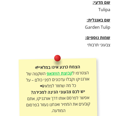
שם מדעי:
Tulipa
שם באנגלית:
Garden Tulip
שמות נוספים:
צבעוני תרבותי
הצמח כרגע אינו במלאי🌱
הצטרפו ל
קבוצת הווצאפ
השקטה של
אורגניקו וקבלו עדכונים לפני כולם – על
כל מה שחוזר למלאי📲
יש לכם צבעוני הגינה למכירה?
אפשר לפרסם אותו דרך אורגניקו, אתם
קובעים את המחיר ואנחנו נעזור בפרסום
המודעה.