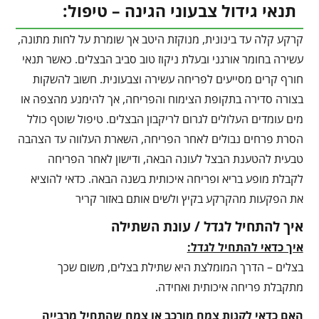
תנאי גידול צבעוני הגינה – טיפול:
קרקע קלה עד בינונית, מנוקזת היטב אך שומרת על לחות מתונה,
עשירה בחומר אורגני ובעלת ניקוז טוב סביב הבצלים. כאשר תנאי
חורף קרים מסייעים לפריחה עשירה וצבעונית. חשוב להשקות
בצורה סדירה בתקופת הצימוח והפריחה, אך להימנע מהצפה או
מים עומדים העלולים לגרום לריקבון הבצלים. טיפול שוטף כולל
הסרת פרחים נבולים לאחר הפריחה, השארת העלווה עד הצהבה
טבעית להטענת הבצל לעונה הבאה, ודישון לאחר הפריחה
לקבלת מופע בריא ופריחה איכותית בשנה הבאה. כדאי להוציא
את הפקעות מהקרקע בקיץ ולשים אותם באזור קריר
איך להתחיל לגדל / עונת השתילה
איך כדאי להתחיל לגדל:
בצלים – הדרך המומלצת היא שתילת בצלים, משום שכך
מתקבלת פריחה איכותית ואחידה.
האם כדאי לקנות צמח מורכב או צמח שהתחיל מרבייה