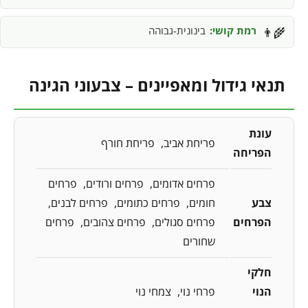
רמת קושי:
בינונית-גבוהה
👨‍🌾
תנאי גידול ומאפיינים – צבעוני הגינה
עונת
פריחת אביב
פריחת חורף
הפריחה
פרחים אדומים
פרחים ורודים
פרחים
צבע
חומים
פרחים כתומים
פרחים לבנים
הפרחים
פרחים סגולים
פרחים צהובים
פרחים
שחורים
חלקי
הנוי
פרחי נוי
צמחי נוי