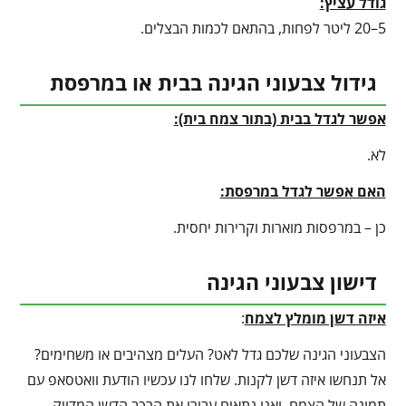
גודל עציץ:
5–20 ליטר לפחות, בהתאם לכמות הבצלים.
גידול צבעוני הגינה בבית או במרפסת
אפשר לגדל בבית (בתור צמח בית):
לא.
האם אפשר לגדל במרפסת:
כן – במרפסות מוארות וקרירות יחסית.
דישון צבעוני הגינה
איזה דשן מומלץ לצמח
:
הצבעוני הגינה שלכם גדל לאט? העלים מצהיבים או משחימים?
אל תנחשו איזה דשן לקנות. שלחו לנו עכשיו הודעת וואטסאפ עם
תמונה של הצמח, ואנו נתאים עבורו את הרכב הדשן המדויק