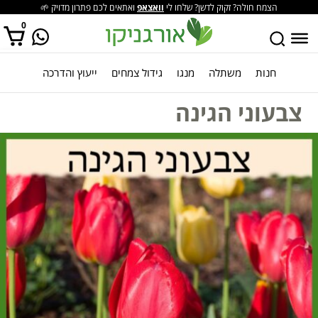
הצמח חולה? זקוק לדשן? שלחו לי
וואצאפ
ואתאים לכם פתרון מדויק 🌱
0
חנות
משתלה
מנגו
גידול צמחים
ייעוץ והדרכה
אין מוצרים בסל הקניות.
צבעוני הגינה