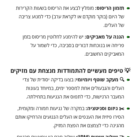
תזמון הריסוס:
מומלץ לבצע את הריסוס בשעות הקרירות
של היום (בוקר מוקדם או לקראת ערב) כדי למנוע צריבה
של העלים.
הגנה על מאביקים:
יש להימנע לחלוטין מריסוס בזמן
פריחה או בנוכחות דבורים בסביבה, כדי לשמור על
המאביקים החשובים.
💡 טיפים מעשיים להתמודדות מנצחת עם מזיקים
🔍 מעקב שוטף ויומיומי:
בצעו בדיקה יסודית של צדי
העלים והגבעולים אחת למספר ימים, במיוחד בעונות
המעבר הרגישות, כדי לתפוס את הנגיעות בתחילתה.
✂️ גיזום וסניטציה:
במקרה של נגיעות חמורה ומקומית,
הסירו פיזית את הענפים או העלים הנגועים והרחיקו אותם
מהגינה כדי לצמצם את הפצת המזיק.
🤝 שילוב שיטות (IPM):
שילוב חכם בין אמצעים מכניים,