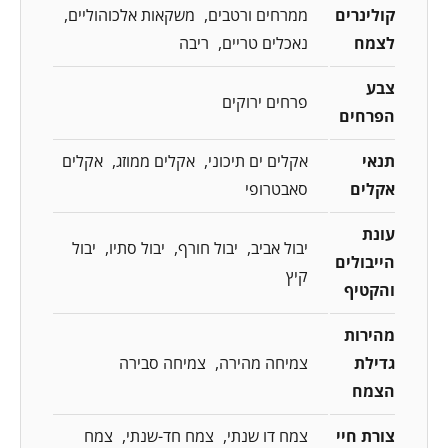
קולינרים
ממרחים ורטבים
משקאות אלכוהוליים
לצמח
נאכלים טריים
ריבה
צבע
פרחים ירוקים
הפרחים
תנאי
אקלים ים תיכוני
אקלים ממוזג
אקלים
אקלים
סאבטרופי
עונת
יבול אביב
יבול חורף
יבול סתיו
יבול
הייבולים
קיץ
והקטיף
מהירות
גדילת
צמיחה מהירה
צמיחה סבירה
הצמח
צורת חיי
צמח דו שנתי
צמח חד-שנתי
צמח