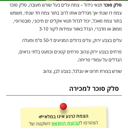
סלק סוכר
תנאי גידול – צמח עלים בעל שורש מעובה, סלק סוכר
צמח דו שנתי אך מגדלים אותו לרוב בתור צמח חד שנתי, משמש
בתור צמח מאכל, יכול לגדול תנאי אקלים ים תיכוני, סובטרופי,
ממוזג או מדברי, הגדל באזור עמידות לקור 3-10
עלים בצבע ירוק, עלים גדולים המגיעים ל-50 ס”מ ומעלה
פרחים בצבע ירוק-צהוב פרחים קטנים וכמעט בלתי נראים,
הגדלים על עמודי פריחה.
שורש בצורת חרוט או עגלגל, בצבע לבן, צהוב
סלק סוכר למכירה
הצמח כרגע אינו במלאי🌱
הצטרפו ל
קבוצת הווצאפ
השקטה של
אורגניקו וקבלו עדכונים לפני כולם – על