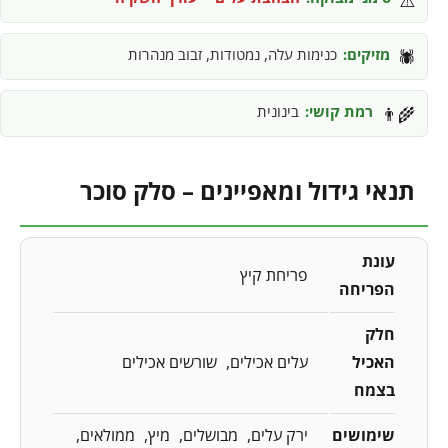
מזיקים:
כנימות עלה, נמטודות, זבוב מנהרות
🕷️
רמת קושי:
בינונית
👨‍🌾
תנאי גידול ומאפיינים – סלק סוכר
עונת
פריחת קיץ
הפריחה
חלק
האכיל
עלים אכילים
שורשים אכילים
בצמח
שימושים
ירק עלים
מבושלים
מיץ
ממולאים