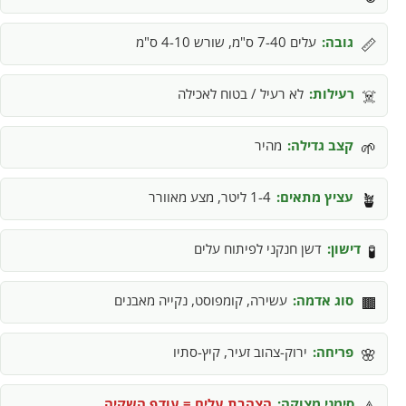
גובה:
עלים 7-40 ס"מ, שורש 4-10 ס"מ
📏
רעילות:
לא רעיל / בטוח לאכילה
☠️
קצב גדילה:
מהיר
🌱
עציץ מתאים:
1-4 ליטר, מצע מאוורר
🪴
דישון:
דשן חנקני לפיתוח עלים
🧪
סוג אדמה:
עשירה, קומפוסט, נקייה מאבנים
🟫
פריחה:
ירוק-צהוב זעיר, קיץ-סתיו
🌸
סימני מצוקה:
הצהבת עלים = עודף השקיה
⚠️