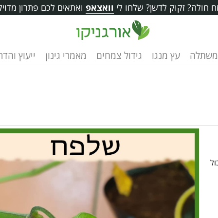
 חולה? זקוק לדשן? שלחו לי
וואצאפ
ואתאים לכם פתרון מדויק
משתלה
עץ מנגו
גידול צמחים
מאמרי גינון
ייעוץ והד
ול