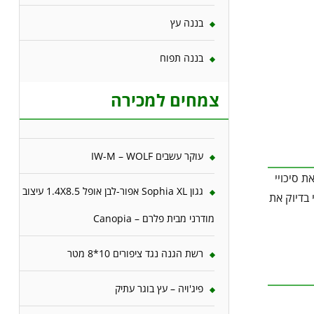
בננה עץ
בננה תפוח
צמחים למכירה
עוקר עשבים IW-M – WOLF
ת סיכויי
גגון Sophia XL אפור-לבן אופל 1.4X8.5 עיצוב
 בדיוק את
מודרני מבית פלרם – Canopia
רשת הגנה נגד ציפורים 10*8 מטר
פיג'ויה – עץ בוגר עתיק