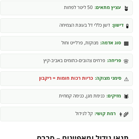
עציץ מתאים:
50 ליטר לפחות
🪴
דישון:
דשן כללי דל בעונת הצמיחה
🧪
סוג אדמה:
מנוקזת, פרלייט וחול
🟫
פריחה:
פרחים צהובים-כתומים באביב-קיץ
🌸
סימני מצוקה:
כריות רכות חומות = ריקבון
⚠️
מזיקים:
כנימת מגן, כנימה קמחית
🕷️
רמת קושי:
קל לגידול
👨‍🌾
תנאי גידול ומאפיינים – סברס