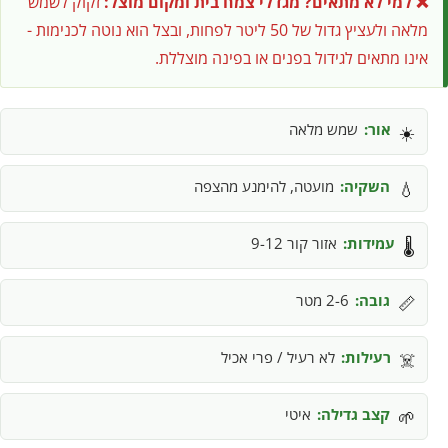
❌ למי לא מתאים?
מגדלי צמח בית ומקום מוצל:
זקוק לשמש
מלאה ולעציץ גדול של 50 ליטר לפחות, ובצל הוא נוטה לכנימות -
אינו מתאים לגידול בפנים או בפינה מוצללת.
אור:
שמש מלאה
☀️
השקיה:
מועטה, להימנע מהצפה
💧
עמידות:
אזור קור 9-12
🌡️
גובה:
2-6 מטר
📏
רעילות:
לא רעיל / פרי אכיל
☠️
קצב גדילה:
איטי
🌱