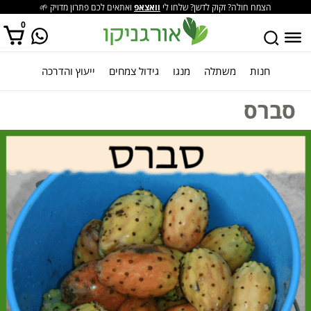
הצמח חולה? זקוק לדשן? שלחו לי
וואצאפ
ואתאים לכם פתרון מדויק 🌱
0
חנות
משתלה
מנגו
גידול צמחים
ייעוץ והדרכה
אין מוצרים בסל הקניות.
סברס