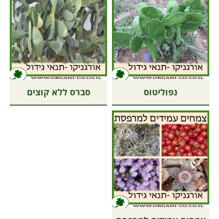
נפוליטוס
סברס ללא קוצים