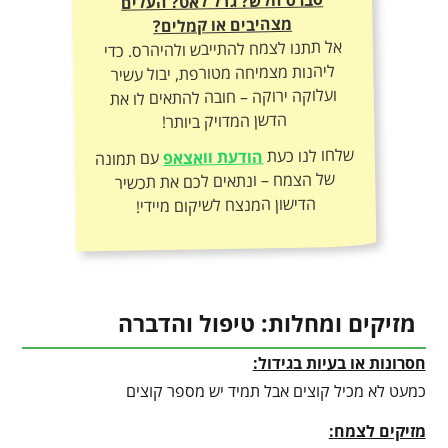
סברס חלש? גדל לאט? העלים
מצהיבים או קמלים?
אל תתנו לצמח להתייבש ולהיהרס. כדי
ליהנות מצמיחה מטורפת, יבול עשיר
ועלוקה ירוקה – חובה להתאים לו את
הדשן המדויק ביותר!
שלחו לנו כעת
הודעת וואצאפ
עם תמונה
של הצמח – ונתאים לכם את תכשיר
הדישון המנצח לשיקום מיידי!
מזיקים ומחלות: טיפול והדברה
חסרונות או בעיות בגידול:
כמעט לא מכיל קוצים אבל תמיד יש מספר קוצים
מזיקים לצמח: