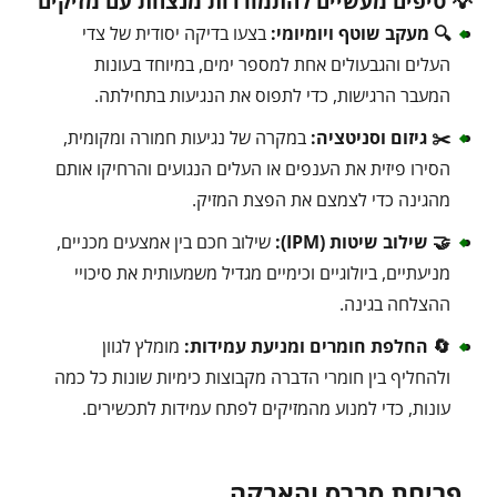
💡 טיפים מעשיים להתמודדות מנצחת עם מזיקים
🔍 מעקב שוטף ויומיומי:
בצעו בדיקה יסודית של צדי
העלים והגבעולים אחת למספר ימים, במיוחד בעונות
המעבר הרגישות, כדי לתפוס את הנגיעות בתחילתה.
✂️ גיזום וסניטציה:
במקרה של נגיעות חמורה ומקומית,
הסירו פיזית את הענפים או העלים הנגועים והרחיקו אותם
מהגינה כדי לצמצם את הפצת המזיק.
🤝 שילוב שיטות (IPM):
שילוב חכם בין אמצעים מכניים,
מניעתיים, ביולוגיים וכימיים מגדיל משמעותית את סיכויי
ההצלחה בגינה.
🔄 החלפת חומרים ומניעת עמידות:
מומלץ לגוון
ולהחליף בין חומרי הדברה מקבוצות כימיות שונות כל כמה
עונות, כדי למנוע מהמזיקים לפתח עמידות לתכשירים.
פריחת סברס והאבקה