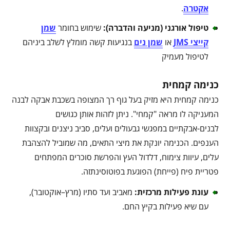
אקטרה
.
טיפול אורגני (מניעה והדברה)
:
שימוש בחומר
שמן
קייצי JMS
או
שמן נים
בנגיעות קשה מומלץ לשלב ביניהם
לטיפול מעמיק
כנימה קמחית
כנימה קמחית היא מזיק בעל גוף רך המצופה בשכבת אבקה לבנה
המעניקה לו מראה "קמחי". ניתן לזהות אותן כגושים
לבנים-אבקתיים במפגשי גבעולים ועלים, סביב ניצנים ובקצוות
הענפים. הכנימה יונקת את מיצי התאים, מה שמוביל להצהבת
עלים, עיוות צימוח, דלדול העץ והפרשת סוכרים המפתחים
פטריית פיח (פייחת) הפוגעת בפוטוסינתזה.
עונת פעילות מרכזית
:
מאביב ועד סתיו (מרץ–אוקטובר),
עם שיא פעילות בקיץ החם.