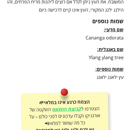
המשובח. את העץ ניתן לגדל אם רוצים ליהנות מריח הפרחים, זהו
הילנג ילנג המקורי, העץ אינו קיים לרכישה כיום
שמות נוספים
שם מדעי:
Cananga odorata
שם באנגלית:
Ylang ylang tree
שמות נוספים:
עץ ילאנג ילאנג
הצמח כרגע אינו במלאי🌱
הצטרפו ל
קבוצת הווצאפ
השקטה של
אורגניקו וקבלו עדכונים לפני כולם – על
כל מה שחוזר למלאי📲
יש לכם ילנג ילנג עץ למכירה?