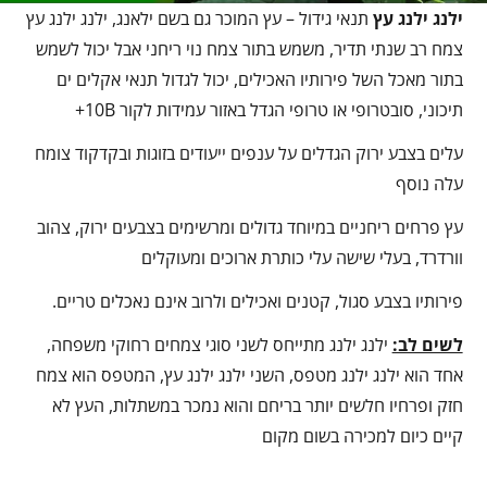
ילנג ילנג עץ
תנאי גידול – עץ המוכר גם בשם ילאנג, ילנג ילנג עץ
צמח רב שנתי תדיר, משמש בתור צמח נוי ריחני אבל יכול לשמש
בתור מאכל השל פירותיו האכילים, יכול לגדול תנאי אקלים ים
תיכוני, סובטרופי או טרופי הגדל באזור עמידות לקור 10B+
עלים בצבע ירוק הגדלים על ענפים ייעודים בזוגות ובקדקוד צומח
עלה נוסף
עץ פרחים ריחניים במיוחד גדולים ומרשימים בצבעים ירוק, צהוב
וורדרד, בעלי שישה עלי כותרת ארוכים ומעוקלים
פירותיו בצבע סגול, קטנים ואכילים ולרוב אינם נאכלים טריים.
לשים לב:
ילנג ילנג מתייחס לשני סוגי צמחים רחוקי משפחה,
אחד הוא ילנג ילנג מטפס, השני ילנג ילנג עץ, המטפס הוא צמח
חזק ופרחיו חלשים יותר בריחם והוא נמכר במשתלות, העץ לא
קיים כיום למכירה בשום מקום