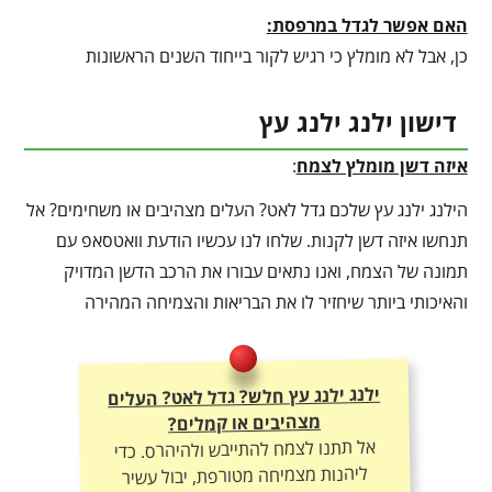
האם אפשר לגדל במרפסת:
כן, אבל לא מומלץ כי רגיש לקור בייחוד השנים הראשונות
דישון ילנג ילנג עץ
איזה דשן מומלץ לצמח
:
הילנג ילנג עץ שלכם גדל לאט? העלים מצהיבים או משחימים? אל
תנחשו איזה דשן לקנות. שלחו לנו עכשיו הודעת וואטסאפ עם
תמונה של הצמח, ואנו נתאים עבורו את הרכב הדשן המדויק
והאיכותי ביותר שיחזיר לו את הבריאות והצמיחה המהירה
ילנג ילנג עץ חלש? גדל לאט? העלים
מצהיבים או קמלים?
אל תתנו לצמח להתייבש ולהיהרס. כדי
ליהנות מצמיחה מטורפת, יבול עשיר
ועלוקה ירוקה – חובה להתאים לו את