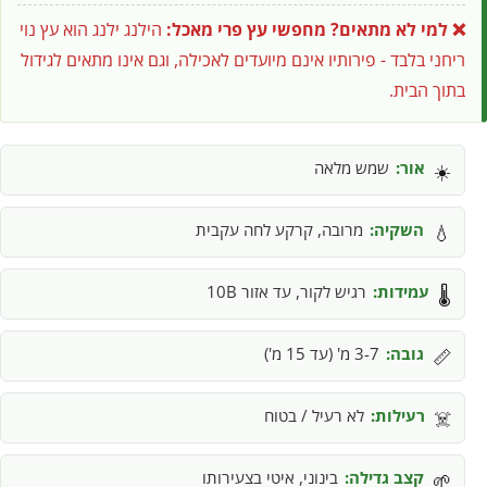
❌ למי לא מתאים?
מחפשי עץ פרי מאכל:
הילנג ילנג הוא עץ נוי
ריחני בלבד - פירותיו אינם מיועדים לאכילה, וגם אינו מתאים לגידול
בתוך הבית.
אור:
שמש מלאה
☀️
השקיה:
מרובה, קרקע לחה עקבית
💧
עמידות:
רגיש לקור, עד אזור 10B
🌡️
גובה:
3-7 מ' (עד 15 מ')
📏
רעילות:
לא רעיל / בטוח
☠️
קצב גדילה:
בינוני, איטי בצעירותו
🌱