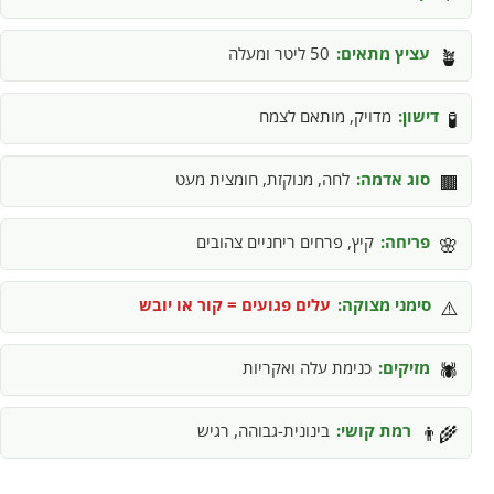
עציץ מתאים:
50 ליטר ומעלה
🪴
דישון:
מדויק, מותאם לצמח
🧪
סוג אדמה:
לחה, מנוקזת, חומצית מעט
🟫
פריחה:
קיץ, פרחים ריחניים צהובים
🌸
סימני מצוקה:
עלים פגועים = קור או יובש
⚠️
מזיקים:
כנימת עלה ואקריות
🕷️
רמת קושי:
בינונית-גבוהה, רגיש
👨‍🌾