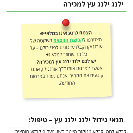
ילנג ילנג עץ למכירה
הצמח כרגע אינו במלאי🌱
הצטרפו ל
קבוצת הווצאפ
השקטה של
אורגניקו וקבלו עדכונים לפני כולם – על
כל מה שחוזר למלאי📲
יש לכם ילנג ילנג עץ למכירה?
אפשר לפרסם אותו דרך אורגניקו, אתם
קובעים את המחיר ואנחנו נעזור בפרסום
המודעה.
תנאי גידול ילנג ילנג עץ – טיפול:
קרקע לחה, קרקע מנוקזת הייטב, דשן, מעדיף קרקע חומצית