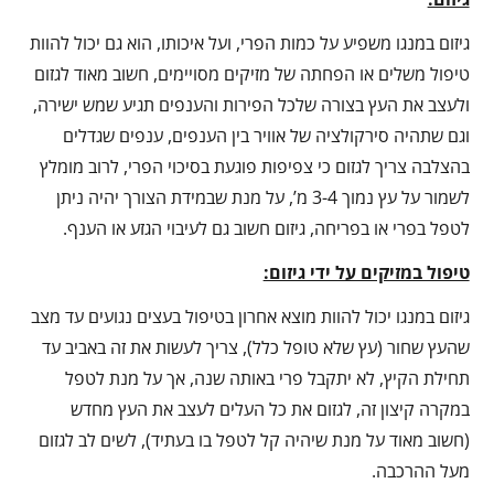
גיזום במנגו משפיע על כמות הפרי, ועל איכותו, הוא גם יכול להוות
טיפול משלים או הפחתה של מזיקים מסויימים, חשוב מאוד לגזום
ולעצב את העץ בצורה שלכל הפירות והענפים תגיע שמש ישירה,
וגם שתהיה סירקולציה של אוויר בין הענפים, ענפים שגדלים
בהצלבה צריך לגזום כי צפיפות פוגעת בסיכוי הפרי, לרוב מומלץ
לשמור על עץ נמוך 3-4 מ’, על מנת שבמידת הצורך יהיה ניתן
לטפל בפרי או בפריחה, גיזום חשוב גם לעיבוי הגזע או הענף.
טיפול במזיקים על ידי גיזום:
גיזום במנגו יכול להוות מוצא אחרון בטיפול בעצים נגועים עד מצב
שהעץ שחור (עץ שלא טופל כלל), צריך לעשות את זה באביב עד
תחילת הקיץ, לא יתקבל פרי באותה שנה, אך על מנת לטפל
במקרה קיצון זה, לגזום את כל העלים לעצב את העץ מחדש
(חשוב מאוד על מנת שיהיה קל לטפל בו בעתיד), לשים לב לגזום
מעל ההרכבה.