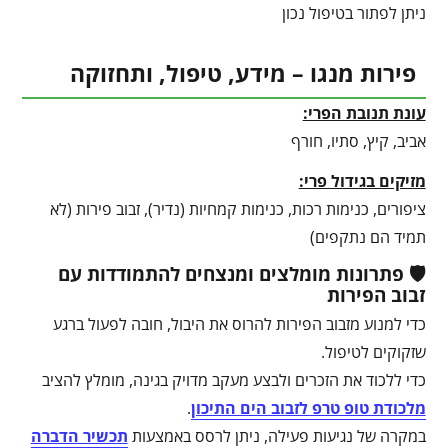
ניתן לפתור בטיפול נכון
פירות מנגו – מידע, טיפול, ותחזוקה
עונת תנובת הפרי:
אביב, קיץ, סתיו, חורף
מזיקים בגידול פרי:
ציפורים, כנימות רכות, כנימות קמחיות (נדיר), זבוב פירות (לא
תמיד הם נתקפים)
🛡️ פתרונות מומלצים ומנצחים להתמודדות עם
זבוב הפירות
כדי למנוע מזבוב הפירות להרוס את היבול, חובה לפעול ברגע
שזקוקים לטיפול.
כדי ללכוד את הזכרים ולבצע מעקב מדויק בגינה, מומלץ להציב
מלכודת טופ טרפ לזבוב הים התיכון
.
במקרה של נגיעות פעילה, ניתן לרסס באמצעות
תכשיר הדברה