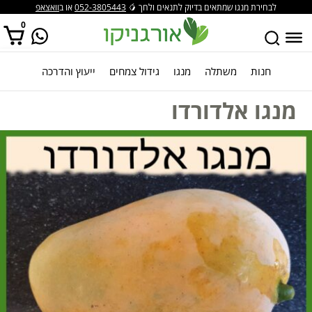
לבחירת מנגו שמתאים בדיוק לתנאים ולחך 🥭
052-3805443
או ב
וואצאפ
0
חנות
משתלה
מנגו
גידול צמחים
ייעוץ והדרכה
אין מוצרים בסל הקניות.
מנגו אלדורדו