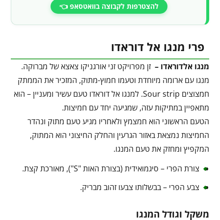
להצטרפות לקבוצה בוואטסאפ 👈
פרי מנגו אל דוראדו
מנגו אלדוראדו –
זן מפרויקט זני אורגניקו צאצא של מברוקה.
מנגו עם ארומה מיוחדת וטעמו חמוץ-מתוק, המזכיר את הממתק
חמצוצים Sour strip. למנגו אל דוראדו טעם עשיר ומעניין – הוא
מתאפיין במתיקות עזה, שמגיעה יחד עם חמיצות.
הטעם הראשוני הוא חמצמץ ולאחריו מגיע טעם מתוק ונהדר
החמיצות נמצאת באזור הגרעין והחלק החיצוני הוא המתוק,
המקפיץ ומחזק את טעם המנגו.
צורת הפרי – סיגמואידית (בצורת האות "S"), מאורכת קצת.
צבע הפרי – בבשלותו צבעו זהוב מבריק.
משקל וגודל המנגו