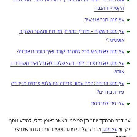
הקטיף וההנבה
עץ מנגו בוגר או צעיר
עץ מנגו השקיה – מדריך כמויות, תדירות ומשטר השקיה
אופטימלי
עץ מנגו לא מוציא פרי: למה זה קורה ואיך פותרים את זה?
עץ מנגו לא מתפתח: למה העץ שלכם לא גדל ואיך משחררים
אותו?
עץ מנגו פריחה: למה עמוד פריחה עם אלפי פרחים מניב רק
פירות בודדים?
עצי פרי למרפסת
עמוד זה מתמקד יותר בזן ספציפי מאשר באופן כללי, למידע נוסף
לקרוא
עץ מנגו
ולבדוק על זני מנגו נוספים, זני מנגו חדשים של