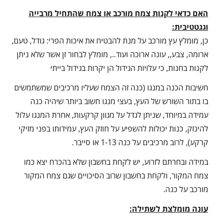
האם כדאי לקנות צמח מורכב או צמח שהתחיל מרבייה
וגגטטיבית:
כן, מומלץ עץ מורכב על מנת להבטיח את איכות הפרי: גודל, טעם,
ארומה, צבע,, עונה ארוכה ועוד.., מומלץ לבחור זן אשר שלא ניתן
לקנות בחנות, כי עלויות הגידול הן יקרות בגידול בייתי
חשיבות הכנה במנגו (כנה זה הצמח שעליו מרכיבים שמשתמשים
בו בתור השורש של העץ, בעצי מנגו חשוב ביותר שיהיה כנה
עמידה במיוחד, שניתן לגדל על מגוון קרקעות, אחרת המנגו עלול
להינזק, כנות יכולות להשפיע על חוזק העץ, עמידותו בפני מזיקי
קרקע), לרוב מרכיבים על כנה 1-13 או סייבר.
במידה ובחרתם לזרוע, יש לקחת בחשבון שלא בהכרח יצא כמו
צמח המקור, ולקחת בחשבון שרוב הסיכויים שגם צמח המקור
מורכב על כנה.
עונה מומלצת לשתילה: