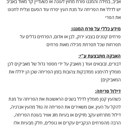
אביב, במידה והמנגו פורח מחוץ לעונה או כשעדיין קר מאוד באביב
יש לדלל את הפריחה על מנת העץ יפרח עוד הפעם וצליח לחנוט
את הפרי
מידע כללי על פרח המנגו:
פרחים קטנים בצבע ירוק, לבן או אדום, הפרחים גדלים על
תפרחות שכל תפרחת מכילה מאות פרחים
האבקה מתבצעת ע"י:
דבורים, זבובאים ועוד ( מואבק על ידי מספר גדול של מאביקים לכן
מומלץ להימנע ממדבקות צהובות בזמן הפריחה שכן הן ידללו את
המאביקים)
דילול פריחה:
כשהעץ קטן מומלץ לדלל בשנים הראשונות את הפריחה על מנת
להקל על העץ, אם משאירים את הפריחה זה גוזל מהעץ אנרגיה,
דילול מתרחש עקב מזיקים או בעיות מזג אוויר בעונת הפריחה,
הרבה מהפרחים הנקביים עקרים או נופלים, חלק מבעיות אלו