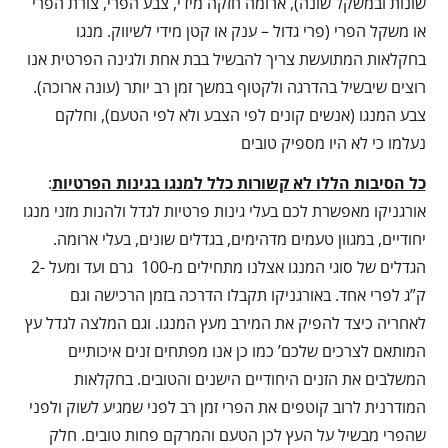
שונות ובמשקל שונה), ארומה חזקה מידי, צבע הפרי, צורת הפרי
או משקל הפרי (פרי גדול – ענק או קטן מידי לשיווק. מנגו
בחקלאות המתועשת צריך להבשיל בבת אחת ולגינה הפרטית אנו
רוצים שיבשיל בהדרגה ולקטוף במשך זמן רב יותר (עונה ארוכה).
צבע המנגו (אנשים קונים לפי הצבע ולא לפי הטעם), וחלקם
נעלמו כי לא היו מספיק טובים
כל הסיבות הללו לא קשורות כלל למנגו בגינות הפרטיות
:
אורגניקו מאפשרת לכם בעלי גינות פרטיות לגדל ולהנות מזני מנגו
יחודיים, במגוון טעמים מדהימים, בגדלים שונים, בעלי ארומה.
הגדלים של סוגי המנגו אצלנו מתחילים מ-100 גרם ועד ומעל -2
ק”ג לפרי אחד. באורגניקו תקבלו הדרכה בזמן הרכישה וגם
לאחריה כיצד להפיק את המירב מעץ המנגו. וגם המלצה לגדל עץ
המותאם לצרכים שלכם’ כמו כן אנו מפתחים זנים איכותיים
המשלבים את הזנים היחודיים הישנים והטובים. בחקלאות
המודרנית לרוב קוטפים את הפרי זמן רב לפני שמגיע לשוק ולפני
שהפרי מבשיל על העץ לכן הטעם והמרקם פחות טובים. חלק