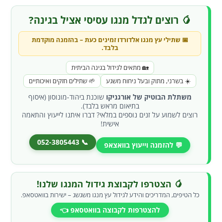
🥭 רוצים לגדל מנגו עסיסי אציל בגינה?
📅 שתילי עץ
מנגו אלדורדו
זמינים כעת –
בהזמנה מוקדמת
בלבד
.
🏡 מתאים לגידול בגינה הביתית
☀️ בשרני, מתוק ובעל ניחוח משגע
🌱 שתילים חזקים ואיכותיים
משתלת הבוטיק של אורגניקו
שוכנת ביהוד-מונוסון (איסוף
בתיאום מראש בלבד).
רוצים לשמוע על זנים נוספים במלאי? דברו איתנו לייעוץ והתאמה
אישית!
📞 052-3805443
💬 להזמנה וייעוץ בוואצאפ
🥭 הצטרפו לקבוצת גידול המנגו שלנו!
כל הטיפים, המדריכים והידע לגידול עץ מנגו משגשג – ישירות בוואטסאפ.
להצטרפות לקבוצה בוואטסאפ 👈