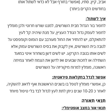
אביב, קיץ, סתיו, (אפשרי בחורף אבל לא כדאי לשתול אותו
בחודשים הקרים ביותר)
איך לשתול:
לחפור בור הגדול מבית השורשים, למנגו שורש חרוטי ולכן מומלץ
לחפור לעומק גדול הגודל העציץ, על מנת שיהיה קל לעץ
להתאקלם, יש להחזיר את החול מעורבב עם הומוס וקומפסט על
לגובה בית השורשים, אין לקבוק את בסיס השורשים עמוק אלא
לשים אותו בגובה הקרקע. יש לשים דשן בשחרור איטי במועד
השתילה או לחכות שבועים ואז לדשן את הצמח לאחר צמיחה
ראשונה, מומלץ למרוח מיקוריזה על השורשים
אפשר לגדל בחקלאות פיראטית:
כן, אפשרי מומלץ לטפל בו בשנים הראשונות ואף לדאוג להשקיה,
לאחר כ 10-20 שנים ניתן לתת לעץ לגדול לבד בלי טיפול מיוחד
תנאי תאורה
תנאי אור במצב אופטימלי: