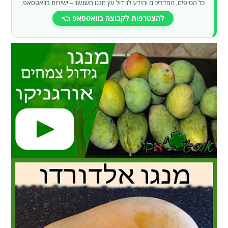
כל הטיפים, המדריכים והידע לגידול עץ מנגו משגשג – ישירות בוואטסאפ.
להצטרפות לקבוצה בוואטסאפ 👈