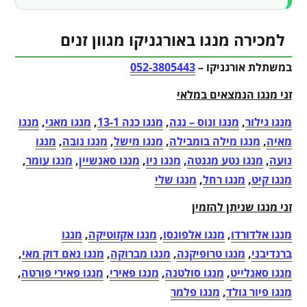
למכירה מנגו באורגניקו מגוון זנים
במשתלת אורגניקו –
052-3805443
זני מנגו הנמצאים במלאי
מנגו גילור
,
מנגו ונוס – נגה
,
מנגו כנה 13-1
,
מנגו מאגי
,
מנגו
מאיה
,
מנגו מילה בומבילה
,
מנגו מישל
,
מנגו נובה
,
מנגו
נועה
,
מנגו נטע מגנטה
,
מנגו ניו
,
מנגו סאנשיין
,
מנגו עומר
,
מנגו קיט
,
מנגו רחל
,
מנגו שלי
זני מנגו שניתן להזמין
מנגו אלדורדו
,
מנגו אלפונסו
,
מנגו אקזוטיקה
,
מנגו
ברנדיבני
,
מנגו טרופיקנה
,
מנגו מברוקה
,
מנגו נאם דוק מאי
,
מנגו סאנלייט
,
מנגו סולטנה
,
מנגו פאירי
,
מנגו פאירי פורטה
,
מנגו פיור גולד
,
מנגו פלמר