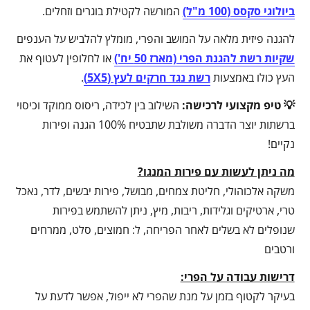
ביולוגי סקסס (100 מ"ל)
המורשה לקטילת בוגרים וזחלים.
להגנה פיזית מלאה על המושב והפרי, מומלץ להלביש על הענפים
שקיות רשת להגנת הפרי (מארז 50 יח')
או לחלופין לעטוף את
העץ כולו באמצעות
רשת נגד חרקים לעץ (5X5)
.
💡 טיפ מקצועי לרכישה:
השילוב בין לכידה, ריסוס ממוקד וכיסוי
ברשתות יוצר הדברה משולבת שתבטיח 100% הגנה ופירות
נקיים!
מה ניתן לעשות עם פירות המנגו?
משקה אלכוהולי, חליטת צמחים, מבושל, פירות יבשים, לדר, נאכל
טרי, ארטיקים וגלידות, ריבות, מיץ, ניתן להשתמש בפירות
שנופלים לא בשלים לאחר הפריחה, ל: חמוצים, סלט, ממרחים
ורטבים
דרישות עבודה על הפרי:
בעיקר לקטוף בזמן על מנת שהפרי לא ייפול, אפשר לדעת על