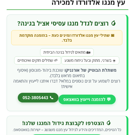
עץ מנגו אלדורדו למכירה
🥭 רוצים לגדל מנגו עסיסי אציל בגינה?
📅 שתילי עץ
מנגו אלדורדו
זמינים כעת –
בהזמנה מוקדמת
בלבד
.
🏡 מתאים לגידול בגינה הביתית
☀️ בשרני, מתוק ובעל ניחוח משגע
🌱 שתילים חזקים ואיכותיים
משתלת הבוטיק של אורגניקו
שוכנת ביהוד-מונוסון (איסוף
בתיאום מראש בלבד).
רוצים לשמוע על זנים נוספים במלאי? דברו איתנו לייעוץ והתאמה
אישית!
📞 052-3805443
💬 להזמנה וייעוץ בוואצאפ
🥭 הצטרפו לקבוצת גידול המנגו שלנו!
כל הטיפים, המדריכים והידע לגידול עץ מנגו משגשג – ישירות בוואטסאפ.