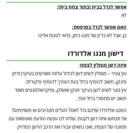
אפשר לגדל בבית (בתור צמח בית):
לא
האם אפשר לגדל במרפסת:
כן, אבל לא כל זן של מנגו ניתן, כדאי לפנות אלינו
דישון מנגו אלדורדו
איזה דשן מומלץ לצמח
:
עץ צעיר – מומלץ לשים דשן לגידול עלווה ושורשים בעיקרן זרחן
וחנקן, חשוב להוסיף ברזל בעת הצורך להוסיף מיקוריזה
עץ בוגר לשים דשן בעיקר חנקן ואשלגן, ומיקרואלמנטים מאוד
חשוב יש מחסורי ברזל ועוד.
המנגו אלדורדו שלכם גדל לאט? העלים מצהיבים או משחימים?
אל תנחשו איזה דשן לקנות. שלחו לנו עכשיו הודעת וואטסאפ עם
תמונה של הצמח, ואנו נתאים עבורו את הרכב הדשן המדויק