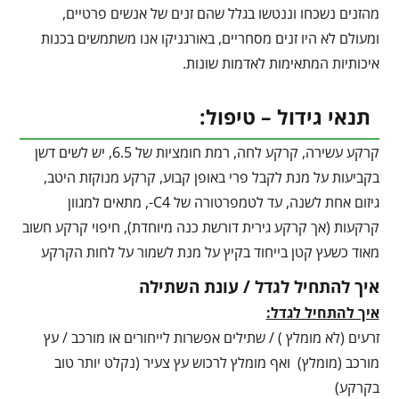
מהזנים נשכחו וננטשו בגלל שהם זנים של אנשים פרטיים,
ומעולם לא היו זנים מסחריים, באורגניקו אנו משתמשים בכנות
איכותיות המתאימות לאדמות שונות.
תנאי גידול – טיפול:
קרקע עשירה, קרקע לחה, רמת חומציות של 6.5, יש לשים דשן
בקביעות על מנת לקבל פרי באופן קבוע, קרקע מנוקזת היטב,
גיזום אחת לשנה, עד לטמפרטורה של C4-, מתאים למגוון
קרקעות (אך קרקע גירית דורשת כנה מיוחדת), חיפוי קרקע חשוב
מאוד כשעץ קטן בייחוד בקיץ על מנת לשמור על לחות הקרקע
איך להתחיל לגדל / עונת השתילה
איך להתחיל לגדל:
זרעים (לא מומלץ ) / שתילים אפשרות לייחורים או מורכב / עץ
מורכב (מומלץ) ואף מומלץ לרכוש עץ צעיר (נקלט יותר טוב
בקרקע)