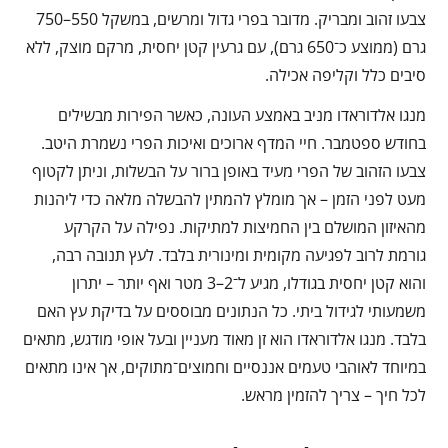
צבעו זהוב ומבריק. מדובר בפרי גדול ומרשים, במשקל 550–750
גרם (ממוצע כ־650 גרם), עם גרעין קטן יחסית, מרקם מוצק, ללא
סיבים כלל וקליפה אכילה.
מנגו אלדוראדו מניב באמצע העונה, כאשר הפירות מבשילים
בחודש ספטמבר. חיי המדף ארוכים ואיכות הפרי נשמרת היטב.
צבעו הזהוב של הפרי מעיד באופן ברור על הבשלות, וניתן לקטוף
מעט לפני הזמן – אך מומלץ להמתין להבשלה מלאה כדי ליהנות
מהאיזון המושלם בין החמיצות למתיקות. נפילה על הקרקע
גורמת לרוב לפגיעה מקומית ומינורית בלבד. לעץ תנובה רבה,
והוא קטן יחסית בגודלו, מגיע ל־2–3 מטר ואף יותר – יתרון
משמעותי לגידול ביתי. כל הנתונים מבוססים על בדיקת עץ האם
בלבד. מנגו אלדוראדו הוא זן מאוד מעניין ובעל אופי מודגש, מתאים
במיוחד לאוהבי טעמים אננסיים וחמוצים־מתוקים, אך אינו מתאים
לכל חיך – צריך להזמין מראש.