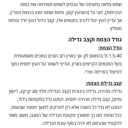
שמש מלאה (חשיפה של ענפים לשמש מפחיתה את כמות
הכנימות), חצי צל (כשהעץ קטן, פחות שמש יפגע בכמות הפרי),
אך עדיין העץ יכול להניב בתנאים אלו, קצב גידול העץ יורד ופחות
מומלץ
גודל הצמח וקצב גדילה
גודל הצמח:
1.5-40 מ’ בהתאם לזן, אך בארץ רוב הזנים נמוכים משמעותית
בשל התנאים הקיימים בארץ, ועדיף לשמור על העץ יחסית נמוך
לטיפול בפריחה ופרי.
קצב גדילת הצמח:
גדילה מהירה, גדילה בינונית (קצב הגדילה תלוי סוג קרקע, דישון
ומים), קצב גדילה מהירה יחסית. המנגו גדל בתקופות גידול,
המנגו לא גדל כל השנה אלא רק לפרקים למשך מספר שבועות,
ככל שיותר חם כך תתארך תקופת הגדילה של המנגו, חשוב מאוד
להקפיד שהגיזום לא יהיה בסוף עונת הגדילה.