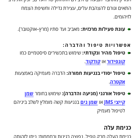
התאים וגורם להצהבת עלים, עצירת גדילה וחשיפת הצמח
לזיהומים.
עונת פעילות מרכזית
:
מאביב ועד סתיו (מרץ–אוקטובר).
אפשרויות טיפול והדברה:
טיפול מהיר ונקודתי
:
שימוש בתכשירים סיסטמיים כמו
קונפידור
או
קודקוד
.
טיפול יסודי בנגיעות חמורה
:
הדברה מעמיקה באמצעות
אקטרה
.
טיפול אורגני (מניעה והדברה)
:
שימוש בחומר
שמן
קייצי JMS
או
שמן נים
בנגיעות קשה מומלץ לשלב ביניהם
לטיפול מעמיק
כנימת עלה
כנימת העלה חרק טפיל, נפוצה בגינות ובחממות; ניתן לזהותה