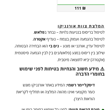
111
₪
המלצת צוות אורגניקו
לטיפול בריסוס בנגיעות גלויות – נבחר ב
פלאש
.
לטיפול בהגמעה ועמוק בצמח – נעדיף
אקטרה
.
לטיפול עדין, אורגני או מונע –
נים בי
הוא הבחירה הבטוחה.
שילוב בין ריסוס במגע (פלאש/נים בי) לבין הגמעה סיסטמית
(אקטרה) יביא לתוצאה מיטבית.
⚠️ מידע חשוב והנחיות בטיחות לפני שימוש
בחומרי הדברה
דיסקליימר רשמי:
המידע באתר אורגניקו מוגש
כעזר מקצועי ואינו מהווה המלצה או תחליף לקריאת
הוראות היצרן.
חובת קריאת תווית:
לפני כל שימוש בחומר כימי או