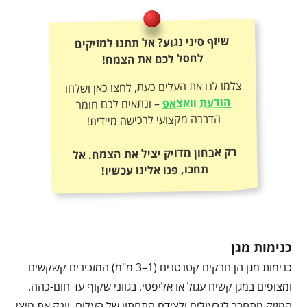
שיזף סיני נגוע? אל תתנו למזיקים
לחסל לכם את הצמח!
צלמו לנו את העלים כעת, לחצו כאן ושלחו
הודעת וואצאפ
– ונתאים לכם חומר
הדברה מקצועי לרכישה מיידית!
רק אבחון מדויק יציל את הצמח. אל
תחכו, פנו אלינו עכשיו!
כנימות מגן
כנימות מגן הן חרקים קטנטנים (1–3 מ"מ) המזכירים קשקשים
ומצופים במגן קשיח עגול או אליפטי, בגווני שקוף עד חום-כהה.
המזיק מתחבר לגבעולים ולצידם התחתון של העלים, יונק את מיצי