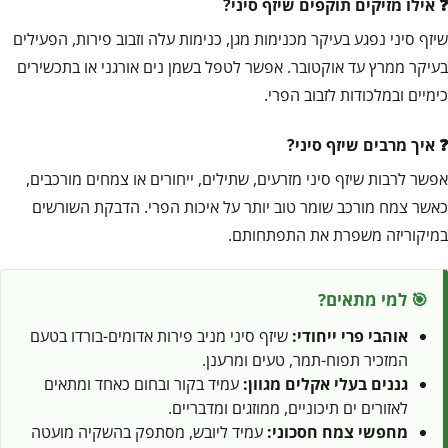
אילו מזיקים תוקפים שיזף סיני?
שיזף סיני נפגע בעיקר מכנימות מגן, כנימות עלה וזבוב פירות, הפעילים
בעיקר ממרץ עד אוקטובר. אפשר לטפל בשמן נים אורגני או בתכשירים
כימיים ובמלכודות לזבוב הפרי.
איך מרבים שיזף סיני?
אפשר לרבות שיזף סיני מזרעים, שתילים, ייחורים או צמחים מורכבים,
כאשר צמח מורכב שומר טוב יותר על איכות הפרי. הדבקת השורשים
במיקוריזה משפרת את התפתחותם.
🎯 למי מתאים?
אוהבי פרי ייחודי:
שיזף סיני מניב פירות אדומים-בורדו בטעם
המזכיר תפוח-תמר, טעים ומרענן.
גננים בעלי אקלים מגוון:
עמיד בקור ובחום כאחד ומתאים
לאזורים ים תיכוניים, ממוזגים ומדבריים.
מחפשי צמח חסכוני:
עמיד ליובש, מסתפק בהשקיה מועטה