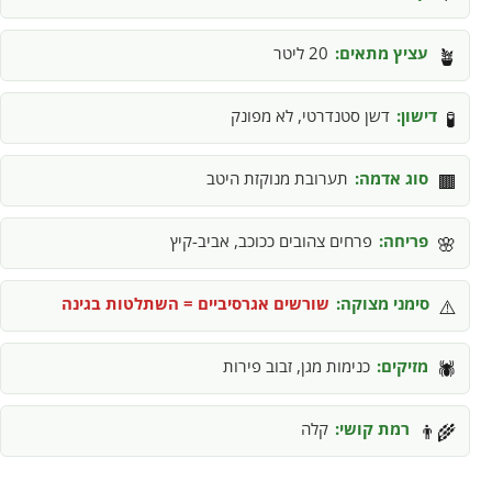
עציץ מתאים:
20 ליטר
🪴
דישון:
דשן סטנדרטי, לא מפונק
🧪
סוג אדמה:
תערובת מנוקזת היטב
🟫
פריחה:
פרחים צהובים ככוכב, אביב-קיץ
🌸
סימני מצוקה:
שורשים אגרסיביים = השתלטות בגינה
⚠️
מזיקים:
כנימות מגן, זבוב פירות
🕷️
רמת קושי:
קלה
👨‍🌾