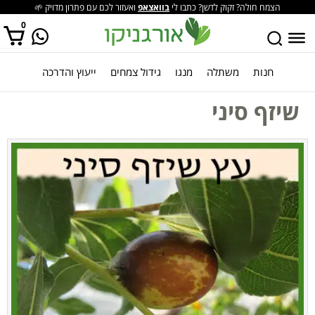
הצמח חולה? זקוק לדשן? כתבו לי
בוואצאפ
ואעזור לכם עם פתרון מדויק 🌱
0
חנות
משתלה
מנגו
גידול צמחים
ייעוץ והדרכה
אין מוצרים בסל הקניות.
שיזף סיני