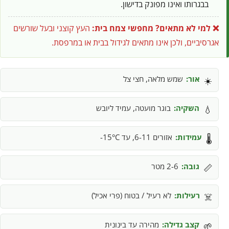
בבגרותו ואינו מפונק בדישון.
❌ למי לא מתאים?
מחפשי צמח בית:
העץ קוצני ובעל שורשים
אגרסיביים, ולכן אינו מתאים לגידול בבית או במרפסת.
אור:
שמש מלאה, חצי צל
☀️
השקיה:
בוגר מועטה, עמיד ליובש
💧
עמידות:
אזורים 6-11, עד 15°C-
🌡️
גובה:
2-6 מטר
📏
רעילות:
לא רעיל / בטוח (פרי אכיל)
☠️
קצב גדילה:
מהירה עד בינונית
🌱