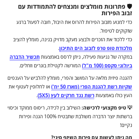
🛡️ פתרונות מומלצים ומנצחים להתמודדות עם
זבוב הפירות
כדי למנוע מזבוב הפירות להרוס את היבול, חובה לפעול ברגע
שזקוקים לטיפול.
כדי ללכוד את הזכרים ולבצע מעקב מדויק בגינה, מומלץ להציב
מלכודת טופ טרפ לזבוב הים התיכון
.
במקרה של נגיעות פעילה, ניתן לרסס באמצעות
תכשיר הדברה
ביולוגי סקסס (100 מ"ל)
המורשה לקטילת בוגרים וזחלים.
להגנה פיזית מלאה על המושב והפרי, מומלץ להלביש על הענפים
שקיות רשת להגנת הפרי (מארז 50 יח')
או לחלופין לעטוף את
העץ כולו באמצעות
רשת נגד חרקים לעץ (5X5)
.
💡 טיפ מקצועי לרכישה:
השילוב בין לכידה, ריסוס ממוקד וכיסוי
ברשתות יוצר הדברה משולבת שתבטיח 100% הגנה ופירות
נקיים!
מה ניתן לעשות עם פירות השיזף סיני?