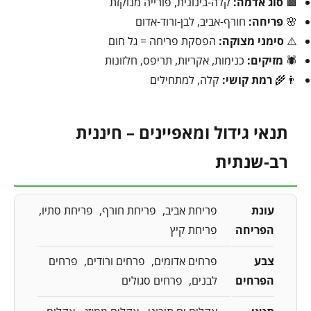
🟫
סוג אדמה:
קלה-בינונית, פורייה מנוקזת
🌸
פריחה:
חורף-אביב, לבן-ורוד-אדום
⚠️
סימני מצוקה:
הפסקת פריחה = גל חום
🕷️
מזיקים:
כנימות, אקריות, תריפס, חלזונות
👨‍🌾
רמת קושי:
קלה, למתחילים
תנאי גידול ומאפיינים – חיננית
רב-שנתית
עונת
פריחת אביב
פריחת חורף
פריחת סתיו
הפריחה
פריחת קיץ
צבע
פרחים אדומים
פרחים ורודים
פרחים
הפרחים
לבנים
פרחים סגולים