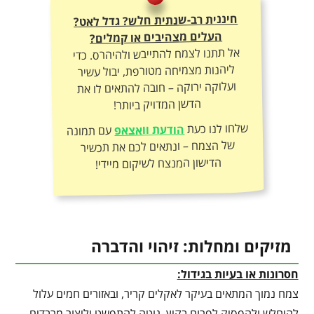
חיננית רב-שנתית חלש? גדל לאט?
העלים מצהיבים או קמלים?
אל תתנו לצמח להתייבש ולהיהרס. כדי
ליהנות מצמיחה מטורפת, יבול עשיר
ועלוקה ירוקה – חובה להתאים לו את
הדשן המדויק ביותר!
שלחו לנו כעת
הודעת וואצאפ
עם תמונה
של הצמח – ונתאים לכם את תכשיר
הדישון המנצח לשיקום מיידי!
מזיקים ומחלות: זיהוי והדברה
חסרונות או בעיות בגידול:
צמח נמוך המתאים בעיקר לאקלים קריר, ובאזורים חמים עלול
להיחלש ולהפסיק לפרוח בקיץ. נוטה להתפשט וליצור מרבדים