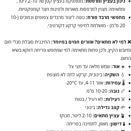
גינון בעציץ ומרפסת:
מסתפקת בעציץ קטן של 2-10 ליטר,
ומתאימה מצוין למרפסות מוארות ולפינות חצר קומפקטיות.
מחפשי מרבד פורח:
נוטה ליצור מרבדים צפופים ונמוכים (10-
20 ס"מ) - מושלמת לחיפוי קרקע דקורטיבי.
❌ למי לא מתאים?
אזורים חמים במיוחד:
החיננית סובלת מגלי חום
ומיובש הקיץ, ולכן פחות מתאימה למי שמחפש פריחה דווקא בשיא
החום.
☀️
אור:
שמש מלאה עד חצי צל
💧
השקיה:
בינונית, קרקע לחה לא מוצפת
🌡️
עמידות:
אזור 4-11, עד 20°C-
📏
גובה:
10-20 ס"מ
☠️
רעילות:
לא רעיל / בטוח
🌱
קצב גדילה:
בינוני
🪴
עציץ מתאים:
2-10 ליטר, מנוקז
🧪
דישון:
מאוזן, לתמיכה בפריחה