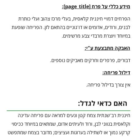
מידע כללי על פרח [
page_title
]:
הפרחים דמויי חיננית קלאסית, בעלי מרכז צהוב ועלי כותרת
לבנים, ורודים, אדומים או דו־גוניים בהתאם לזן. הפריחה שופעת
במיוחד ויוצרת מרבדי צבע מרשימים.
האבקה מתבצעת ע"י:
דבורים, פרפרים וחרקים מאביקים נוספים.
דילול פריחה:
אין צורך בדילול פריחה.
האם כדאי לגדל:
חיננית רב־שנתית צמח קטן ונעים למראה עם פריחה עדינה
וקלאסית בגווני לבן, ורוד ולעיתים אדום, שמתאים במיוחד ככיסוי
קרקע נמוך או לשתילה בערוגות ועציצים; מדובר בצמח שמתפשט