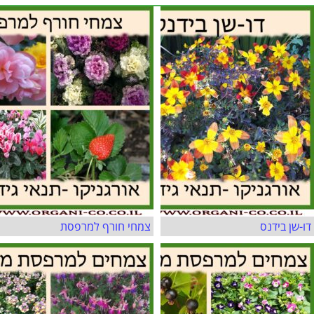
דו-שן בידנס
צמחי חורף למרפסת