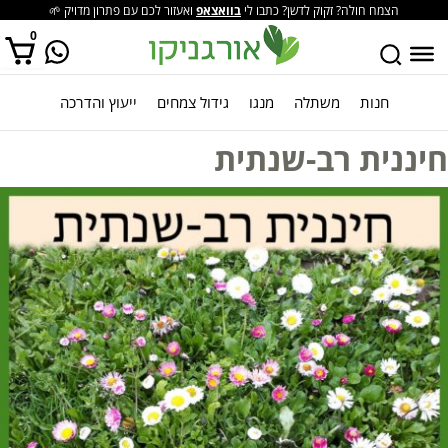
הצמח חולה? זקוק לדשן? כתבו לי
בוואצאפ
ואעזור לכם עם פתרון מדויק 🌱
0
חנות
משתלה
מנגו
גידול צמחים
ייעוץ והדרכה
אין מוצרים בסל הקניות.
חיננית רב-שנתית