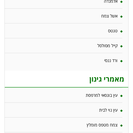
אלמנדה
אשל צמח
טגטס
קייל מסולסל
ורד ננסי
מאמרי גינון
עץ בונסאי למרפסת
עץ נוי לבית
צמח מטפס מומלץ