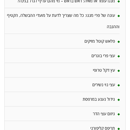
מנגו עומר או מאיה: ראש בראש – מי מהם עדיף לגדל בגינה?
עונה של פרי מנגו: כל מה שצריך לדעת על מועדי ההבשלה, הקטיף
וההנבה
פלאש קוטל מזיקים
עצי פרי בוגרים
עץ דקל טרופי
עצי נוי נשירים
גידול נענע במרפסת
גיזום עצי הדר
תריפס קליפורני