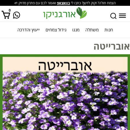
הצמח חולה? זקוק לדשן? כתבו לי
בוואצאפ
ואעזור לכם עם פתרון מדויק 🌱
0
חנות
משתלה
מנגו
גידול צמחים
ייעוץ והדרכה
אין מוצרים בסל הקניות.
אוברייטה