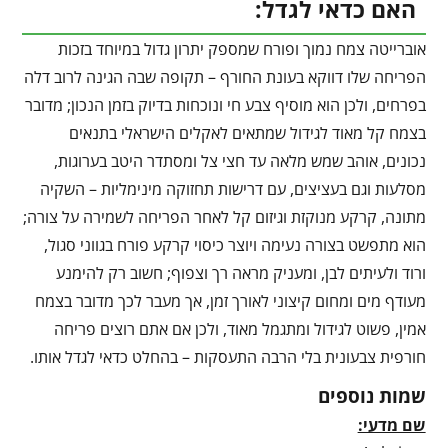
האם כדאי לגדל:
אוברייטה צמח נמוך ופורח שמספק יתרון גדול במיוחד בזכות
הפריחה שלו דווקא בעונת החורף – תקופה שבה הגינה לרוב דלה
בפרחים, ולכן הוא מוסיף צבע חי ונוכחות בדיוק בזמן הנכון; מדובר
בצמח קל מאוד לגידול שמתאים לאקלים הישראלי בתנאים
נכונים, אוהב שמש מלאה עד חצי צל ומסתדר היטב בערוגות,
מסלעות וגם בעציצים, עם דרישות תחזוקה מינימליות – השקיה
מתונה, קרקע מנוקזת וגיזום קל לאחר הפריחה לשמירה על צורה;
הוא מתפשט בצורה נעימה ויוצר כיסוי קרקע פורח בגווני סגול,
ורוד ולעיתים לבן, ומעניק מראה רך וצפוף; חשוב רק להימנע
מעודף מים ומחום קיצוני לאורך זמן, אך מעבר לכך מדובר בצמח
אמין, פשוט לגידול ומתגמל מאוד, ולכן אם אתם רוצים פריחה
חורפית צבעונית בלי הרבה התעסקות – בהחלט כדאי לגדל אותו.
שמות נוספים
שם מדעי: