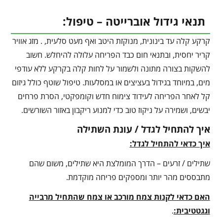
תנאי גידול אוברייטה – טיפול:
קרקע קלה עד בינונית, מנוקזת היטב ואף מעט סלעית, . מזג אוויר
קריר יחסית, ובתנאי חום כבד הפריחה עלולה להיחלש. חשוב
להשקות בצורה מתונה ולשמור על לחות קלה בקרקע ללא עודפי
מים, במיוחד בגידול בעציצים או במסלעות. טיפול שוטף כולל גיזום
קל לאחר הפריחה לעידוד צימוח חדש וקומפקטי, הסרת פרחים
יבשים, ושמירה על ניקוז טוב כדי למנוע ריקבון באזור השורשים.
איך להתחיל לגדל / עונת השתילה
איך כדאי להתחיל לגדל:
שתילים / זרעים – הדרך המומלצת היא שתילים, משום שהם
מתבססים מהר יותר ומספקים פריחה מוקדמת.
האם כדאי לקנות צמח מורכב או צמח שהתחיל מרבייה
וגגטטיבית:
.