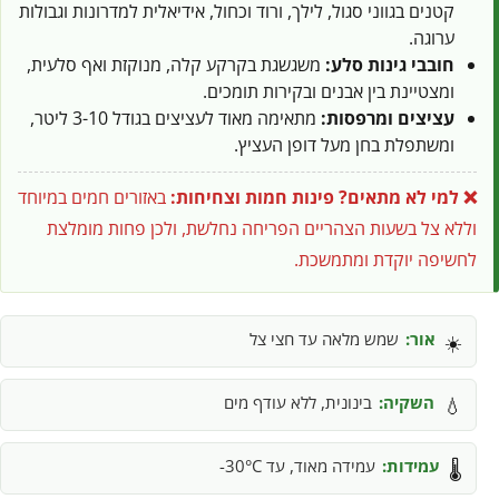
קטנים בגווני סגול, לילך, ורוד וכחול, אידיאלית למדרונות וגבולות
ערוגה.
חובבי גינות סלע:
משגשגת בקרקע קלה, מנוקזת ואף סלעית,
ומצטיינת בין אבנים ובקירות תומכים.
עציצים ומרפסות:
מתאימה מאוד לעציצים בגודל 3-10 ליטר,
ומשתפלת בחן מעל דופן העציץ.
❌ למי לא מתאים?
פינות חמות וצחיחות:
באזורים חמים במיוחד
וללא צל בשעות הצהריים הפריחה נחלשת, ולכן פחות מומלצת
לחשיפה יוקדת ומתמשכת.
אור:
שמש מלאה עד חצי צל
☀️
השקיה:
בינונית, ללא עודף מים
💧
עמידות:
עמידה מאוד, עד 30°C-
🌡️