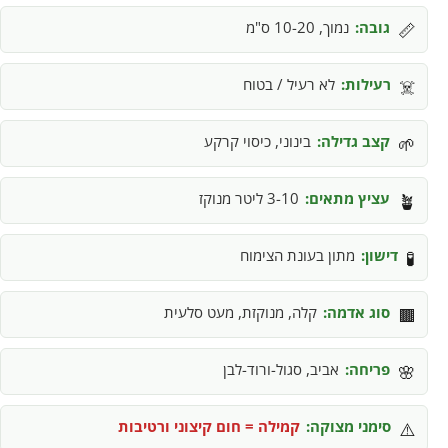
גובה:
נמוך, 10-20 ס"מ
📏
רעילות:
לא רעיל / בטוח
☠️
קצב גדילה:
בינוני, כיסוי קרקע
🌱
עציץ מתאים:
3-10 ליטר מנוקז
🪴
דישון:
מתון בעונת הצימוח
🧪
סוג אדמה:
קלה, מנוקזת, מעט סלעית
🟫
פריחה:
אביב, סגול-ורוד-לבן
🌸
סימני מצוקה:
קמילה = חום קיצוני ורטיבות
⚠️