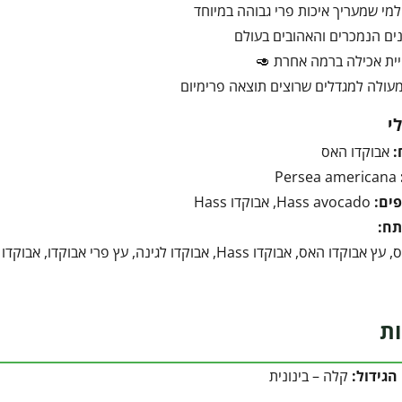
מי שמעריך איכות פרי גבוהה במיוחד
ים הנמכרים והאהובים בעולם
ויית אכילה ברמה אחרת 🥑
עולה למגדלים שרוצים תוצאה פרימיום
י
:
אבוקדו האס
Persea americana
ים:
Hass avocado, אבוקדו Hass
תח:
אבוקדו האס, עץ אבוקדו האס, אבוקדו Hass, אבוקדו לגינה
ות
הגידול:
קלה – בינונית