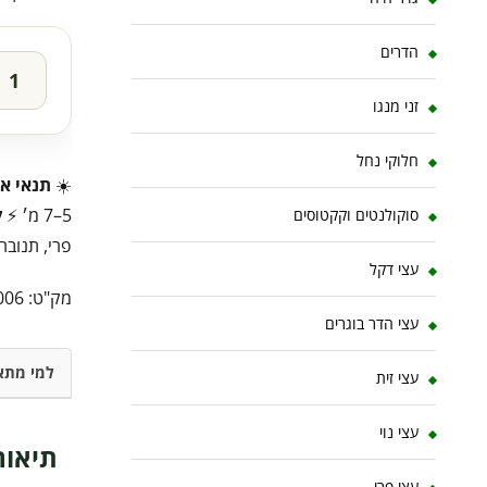
הדרים
זני מנגו
חלוקי נחל
☀️
תנאי או
5–7 מ׳ ⚡
ק
סוקולנטים וקקטוסים
פרי, תנובה 
עצי דקל
מק"ט:
006
עצי הדר בוגרים
למי מתא
עצי זית
עצי נוי
תיאור
עצי פרי