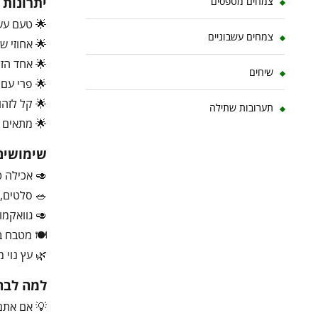
יתרונות
צמחים מטפסים
🌟 טעם עשי
צמחים עשבוניים
🌟 אחוזי ש
🌟 אחד הזנ
שיחים
🌟 פרי עם 
🌟 קל לזה
תערובות שתילה
🌟 מתאים מ
שימושים
🥑 אכילה ט
🥗 סלטים, 
🥑 גוואקמו
🍽️ מטבח ב
🌿 עץ נוי 
למה לבחו
💡 אם אתם