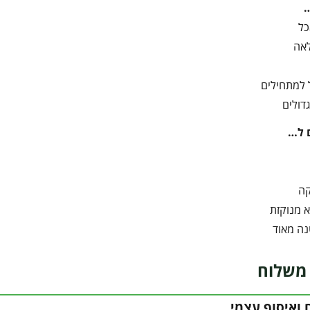
כל
אה
 למתחילים
דולים
 ל…
קה
 מנוקזת
נה מאוד
משלוח
 ואיסוף עצמי