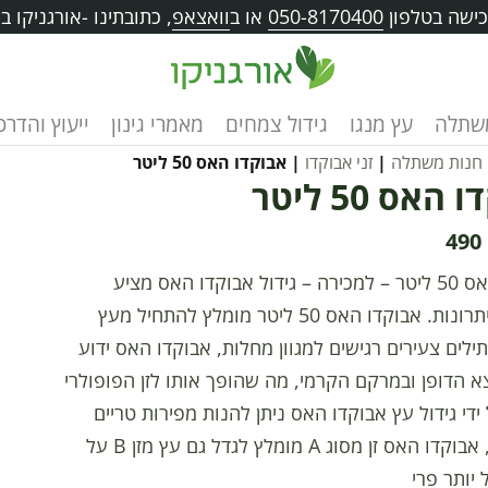
ישה בטלפון
050-8170400
או ב
וואצאפ
, כתובתינו -אורגניקו בוו
שתלה
עץ מנגו
גידול צמחים
מאמרי גינון
ייעוץ והדרכ
חנות משתלה
|
זני אבוקדו
| אבוקדו האס 50 ליטר
האס 50 ליטר
490
אבוקדו האס 50 ליטר – למכירה – גידול אבוקדו האס מציע
אינספור יתרונות. אבוקדו האס 50 ליטר מומלץ להתחיל מעץ
תילים צעירים רגישים למגוון מחלות, אבוקדו האס ידוע
א הדופן ובמרקם הקרמי, מה שהופך אותו לזן הפופולרי
 ידי גידול עץ אבוקדו האס ניתן להנות מפירות טריים
ואיכותיים, אבוקדו האס זן מסוג A מומלץ לגדל גם עץ מזן B על
יותר פרי