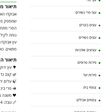
תיאור מ
עצי פרי נשירים
אבוקדו האס
שמספק פרי 
עצים בוגרים
הפרי מתחיל
נוחה לקילו
עצים נשירים
עץ אבוקדו 
מתאים. כאש
עציצים ואדניות
תיאור ה
פירות טרופים
🌳 עץ ירוק
🌿 קצב גדיל
פירות יער
🍃 עלים יר
צמחי בית
🥑 פרי בינ
🖤 משנה צ
צמחים אכילים
📏 גובה: 4–8 מטר (ניתן לשליטה בגיזום)