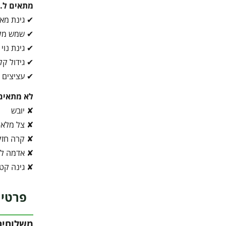
מתאים ל…
✔ גינת מא
✔ שמש מל
✔ גינת נוי
✔ גידול קל
✔ עציצים ג
לא מתאים
✘ יובש
✘ צל מלא
✘ קרה חז
✘ אדמה לא
✘ גינה קט
פרטי 
משלוחים