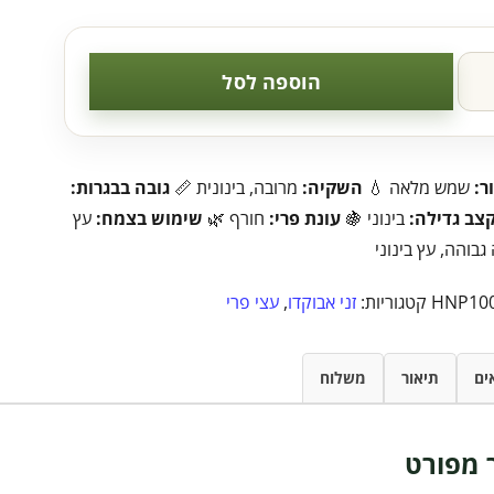
הוספה לסל
ר:
שמש מלאה 💧
השקיה:
מרובה, בינונית 📏
גובה בבגרות:
צב גדילה:
בינוני 🍇
עונת פרי:
חורף 🌿
שימוש בצמח:
עץ
גבוהה, עץ בינוני
HNP10
קטגוריות:
זני אבוקדו
,
עצי פרי
ים
תיאור
משלוח
 מפורט