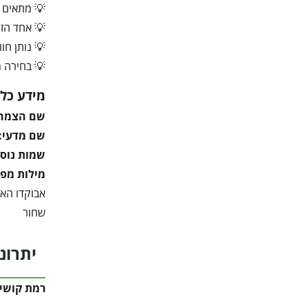
💡 מתאים ל
💡 אחד הזנ
💡 נותן חו
💡 בחירה מ
מידע כלל
שם הצמח
שם מדעי:
שמות נוספ
מילות מפ
שחור
יתרונ
רמת קושי 