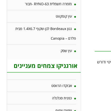
מזמרה חשמלית RYNO-63 -תבור
עץ קומקווט
גגון Bordeaux לבן-שקוף 1.4X6.7 מבית
פלרם – Canopia
עץ שסק
טי ודורש
אורגניקו צמחים מעניינים
אבוקדו הרווסט
כפנית סגלגלה
ציפורן צפוף