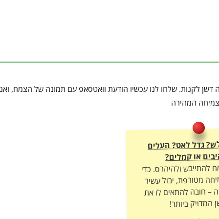
 דשן לקנות. שלחו לנו עכשיו הודעת וואטסאפ עם תמונה של הצמח, ואנו
הצמיחה המהירה
לש? גדל לאט? העלים
בים או קמלים?
ח להתייבש ולהיהרס. כדי
חה מטורפת, יבול עשיר
ה – חובה להתאים לו את
 המדויק ביותר!