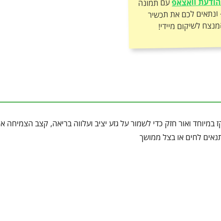
ודעת וואצאפ
עם תמונה
של הצמח – ונתאים לכם את תכשיר
מנצח לשיקום מיידי!
במיוחד ואור חזק כדי לשמור על גזע יציב ועלווה בריאה, קצב הצמיחה אי
תנאים לחים או בצל ממושך