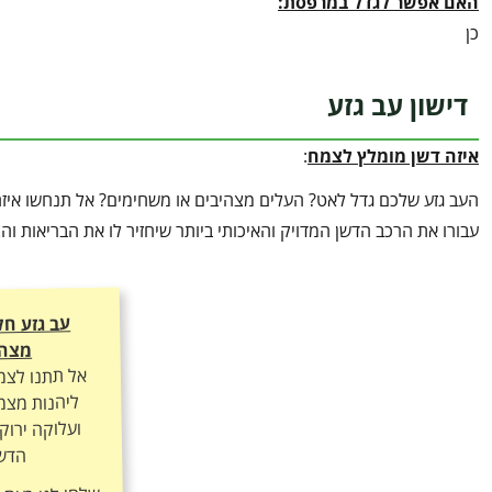
האם אפשר לגדל במרפסת:
כן
דישון עב גזע
איזה דשן מומלץ לצמח
:
העב גזע שלכם גדל לאט? העלים מצהיבים או משחימים? אל תנחשו איזה
עבורו את הרכב הדשן המדויק והאיכותי ביותר שיחזיר לו את הבריאות ו
עב גזע ח
מצהי
אל תתנו לצמ
ליהנות מצמי
ועלוקה ירוק
הדשן