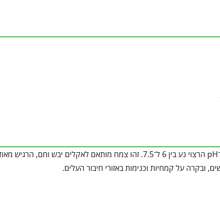
קרקע חולית-סלעית, דלה ומנוקזת מאוד, בדומה למצעים לקקטוסים. ה־pH הרצוי נע בין 6 ל־7.5. זהו צמח מותאם לאקלים יבש וחם
ים, ובקרה על קמחיות וכנימות באזורי חיבור העלים.