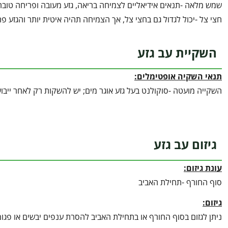
שמש מלאה -תנאים אידיאליים לצמיחה בריאה, גזע מעובה ופריחה טובה
חצי צל -יכול לגדול גם בחצי צל, אך הצמיחה תהיה איטית יותר והגזע פ
השקיית עב גזע
תנאי השקיה אופטימלים:
השקייה מועטה -סוקולנט בעל גזע אוגר מים; יש להשקות רק לאחר ייבוש
גיזום עב גזע
עונת גיזום:
סוף החורף -תחילת האביב
גיזום:
ניתן לגזום בסוף החורף או בתחילת האביב להסרת ענפים יבשים או פגומ