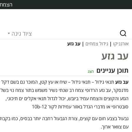
הצמח ח
ציוד גינה
אורגניקו
|
גידול צמחים
| עב גזע
עב גזע
תוכן עניינים
הצג
עב גזע
תנאי גידול – תנאי גידול – שיח או עץ קטן, המוכר גם בשם דקל
מדגסקר, עב גזע הרדופי צמח רב שנתי נשיר משמש בתור צמח נוי בשל
הגזע והקוצים והצמח עמיד ביובש, יכול לגדול תנאי אקלים ים תיכוני,
סובטרופי או מדברי הגדל באזור עמידות לקור 10b-12
גבעול בצבע חום עם קוצים, צורת הגבעול רחבה יותר בבסיס, כמו בקבוק
עם צוואר ארוך.