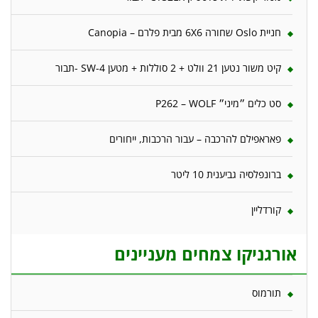
חניית Oslo שחורה 6X6 מבית פלרם – Canopia
קיט משור נטען 21 וולט + 2 סוללות + מטען 4-SW -תבור
סט כלים ״מיני״ P262 – WOLF
פאראפילם להרכבה – עבור הרכבות, ייחורים
ברונפלסיה גביענית 10 ליטר
קורדליין
אורגניקו צמחים מעניינים
תורמוס