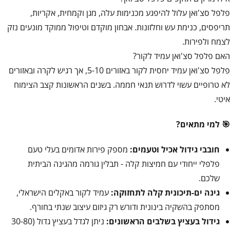
פלפל סצ'ואן עלול להיפגע מכנימות עלה, מגן וקמחית, אקריות,
תריפסים, כנימת עש וחלזונות. אבחון מוקדם וטיפול ממוקד מונעים נזק
לצמח ולפירות.
האם פלפל סצ'ואן עמיד לקור?
פלפל סצ'ואן עמיד יחסית לקור באזורים 5-10, אך רגיש לקרה ובאזורים
לא טרופיים עשוי לדרוש תנאי חממה. בשנים הראשונות קצב הצימוח
איטי.
🎯 למי מתאים?
חובבי גידול אכיל וטעמים:
מספק פירות אדומים בעלי טעם
פלפלי ייחודי עם חמיצות קלה - תבלין גורמה מהגינה הביתית
שלכם.
גינה ים-תיכונית קלה לתחזוקה:
עמיד לקור באקלים הישראלי,
מסתפק בהשקיה בינונית ודורש רק גיזום עיצוב שנתי בחורף.
גידול בעציץ בשלבים הראשונים:
ניתן לגדל בעציץ גדול (30-80