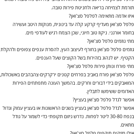
תורמת לצמיחה בריאה ולחניטת פירות טובה.
איזו אדמה מתאימה לפלפל סצ'ואן?
פלפל סצ'ואן מעדיף קרקע קלה עד בינונית, מנוקזת היטב ועשירה
בחומר אורגני. ניקוז טוב חיוני, שכן הצמח רגיש לעודפי מים.
מתי גוזמים פלפל סצ'ואן?
גוזמים פלפל סצ'ואן בחורף לעיצוב העץ, להסרת ענפים צפופים ולהקלת
הקטיף. יש לנהוג בזהירות בשל הקוצים שעל הענפים.
מתי פורח ונותן פירות פלפל סצ'ואן?
פלפל סצ'ואן פורח באביב בפרחים קטנים ירקרקים-צהבהבים באשכולות,
המואבקים בידי דבורים וחרקים. בהמשך העונה מתפתחים הפירות
האדומים ששימשו לתבלין.
אפשר לגדל פלפל סצ'ואן בעציץ?
אפשר לגדל פלפל סצ'ואן בעציץ בשנים הראשונות או בעציץ עמוק וגדול
בנפח 30-80 ליטר לפחות. נדרש גיזום תקופתי כדי לשמור על גודל
מתאים.
אילו מזיקים תוקפים פלפל סצ'ואן?