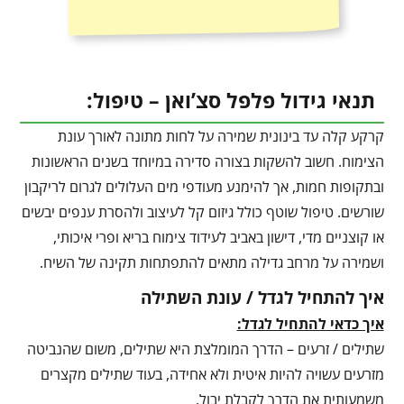
תנאי גידול פלפל סצ’ואן – טיפול:
קרקע קלה עד בינונית שמירה על לחות מתונה לאורך עונת
הצימוח. חשוב להשקות בצורה סדירה במיוחד בשנים הראשונות
ובתקופות חמות, אך להימנע מעודפי מים העלולים לגרום לריקבון
שורשים. טיפול שוטף כולל גיזום קל לעיצוב ולהסרת ענפים יבשים
או קוצניים מדי, דישון באביב לעידוד צימוח בריא ופרי איכותי,
ושמירה על מרחב גדילה מתאים להתפתחות תקינה של השיח.
איך להתחיל לגדל / עונת השתילה
איך כדאי להתחיל לגדל:
שתילים / זרעים – הדרך המומלצת היא שתילים, משום שהנביטה
מזרעים עשויה להיות איטית ולא אחידה, בעוד שתילים מקצרים
משמעותית את הדרך לקבלת יבול.