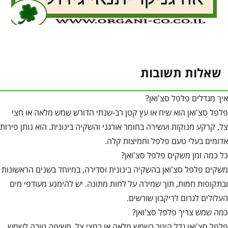
שאלות תשובות
איך מגדלים פלפל סצ'ואן?
פלפל סצ'ואן הוא שיח או עץ קטן רב-שנתי הדורש שמש מלאה או חצי
צל, קרקע מנוקזת ועשירה בחומר אורגני והשקיה בינונית. הוא נותן פירות
אדומים בעלי טעם פלפל וחמיצות קלה.
כל כמה זמן משקים פלפל סצ'ואן?
משקים פלפל סצ'ואן בהשקיה בינונית וסדירה, במיוחד בשנים הראשונות
ובתקופות חמות, תוך שמירה על לחות מתונה. יש להימנע מעודפי מים
העלולים לגרום לריקבון שורשים.
כמה שמש צריך פלפל סצ'ואן?
פלפל סצ'ואן גדל היטב בשמש מלאה או בחצי צל. חשיפה טובה לשמש