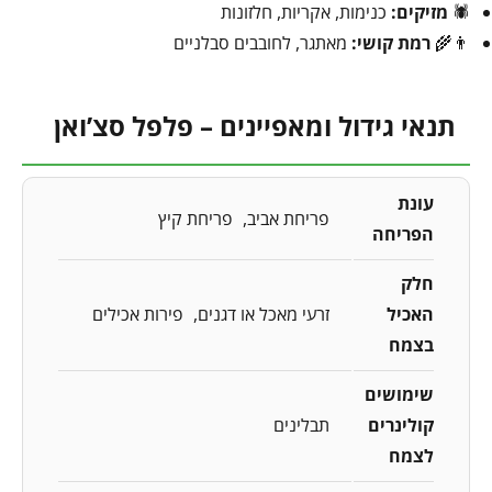
🕷️
מזיקים:
כנימות, אקריות, חלזונות
👨‍🌾
רמת קושי:
מאתגר, לחובבים סבלניים
תנאי גידול ומאפיינים – פלפל סצ’ואן
עונת
פריחת אביב
פריחת קיץ
הפריחה
חלק
האכיל
זרעי מאכל או דגנים
פירות אכילים
בצמח
שימושים
קולינרים
תבלינים
לצמח