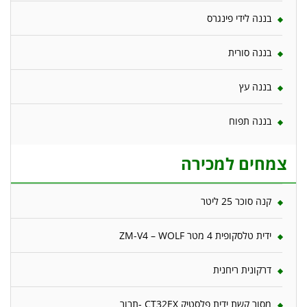
בננה לידי פינגרס
בננה סורית
בננה עץ
בננה תפוח
צמחים למכירה
קנה סוכר 25 ליטר
ידית טלסקופית 4 מטר ZM-V4 – WOLF
דרקונית ריחנית
מסור קשת ידית פלסטיק CT32EX -תבור