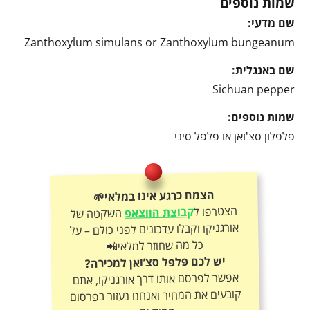
שמות נוספים
שם מדעי:
Zanthoxylum simulans or Zanthoxylum bungeanum
שם באנגלית:
Sichuan pepper
שמות נוספים:
פלפלון סצ'ואן או פלפל סיני
הצמח כרגע אינו במלאי🌱
הצטרפו ל
קבוצת הווצאפ
השקטה של
אורגניקו וקבלו עדכונים לפני כולם – על
כל מה שחוזר למלאי📲
יש לכם פלפל סצ’ואן למכירה?
אפשר לפרסם אותו דרך אורגניקו, אתם
קובעים את המחיר ואנחנו נעזור בפרסום