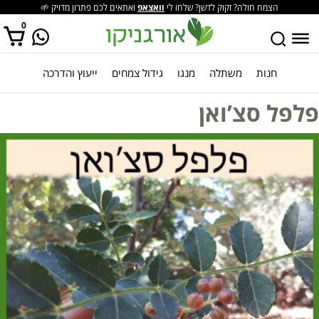
הצמח חולה? זקוק לדשן? שלחו לי
וואצאפ
ואתאים לכם פתרון מדויק 🌱
0
חנות
משתלה
מנגו
גידול צמחים
ייעוץ והדרכה
אין מוצרים בסל הקניות.
פלפל סצ’ואן