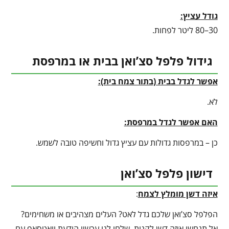
גודל עציץ:
30–80 ליטר לפחות.
גידול פלפל סצ’ואן בבית או במרפסת
אפשר לגדל בבית (בתור צמח בית):
לא.
האם אפשר לגדל במרפסת:
כן – במרפסות גדולות עם עציץ גדול וחשיפה טובה לשמש.
דישון פלפל סצ’ואן
איזה דשן מומלץ לצמח
:
הפלפל סצ’ואן שלכם גדל לאט? העלים מצהיבים או משחימים?
אל תנחשו איזה דשן לקנות. שלחו לנו עכשיו הודעת וואטסאפ עם