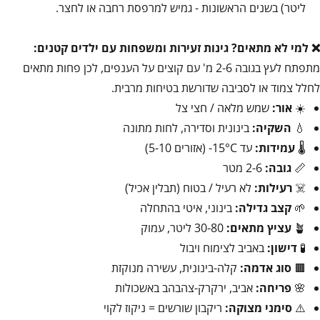
ליטר) בשנים הראשונות - גמיש למרפסת רחבה או לחצר.
❌ למי לא מתאים?
גינות זעירות ומשפחות עם ילדים קטנים:
מתפתח לעץ בגובה 2-6 מ' עם קוצים על הענפים, לכן פחות מתאים
לחלל צמוד או לסביבה שדורשת בטיחות מרבית.
☀️
אור:
שמש מלאה / חצי צל
💧
השקיה:
בינונית וסדירה, לחות מתונה
🌡️
עמידות:
עד 15°C- (אזורים 5-10)
📏
גובה:
2-6 מטר
☠️
רעילות:
לא רעיל / בטוח (תבלין אכיל)
🌱
קצב גדילה:
בינוני, איטי בהתחלה
🪴
עציץ מתאים:
30-80 ליטר, עמוק
🧪
דישון:
באביב לצימוח ויבול
🟫
סוג אדמה:
קלה-בינונית, עשירה מנוקזת
🌸
פריחה:
אביב, ירקרק-צהבהב באשכולות
⚠️
סימני מצוקה:
ריקבון שורשים = ניקוז לקוי