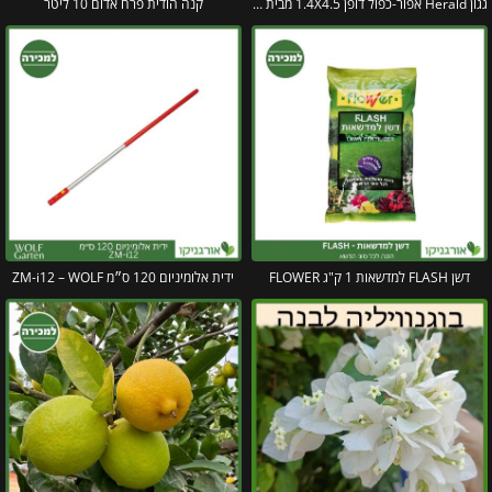
גגון Herald אפור-כפול דופן 1.4X4.5 מבית פלרם – Canopia
קנה הודית פרח אדום 10 ליטר
דשן FLASH למדשאות 1 ק"ג FLOWER
ידית אלומיניום 120 ס״מ ZM-i12 – WOLF