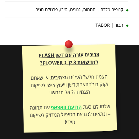
קנופיה פלרם | חממות, גגונים, גזיבו, פרגולה חניה
תבור | TABOR
צריכים עזרה עם דשן FLASH
למדשאות 3 ק"ג FLOWER?
הצמח חלש? העלים מצהיבים, או שאתם
זקוקים להתאמת דשן וייעוץ אישי לשיקום
הצמיחה? אל תנחשו!
שלחו לנו כעת
הודעת וואצאפ
עם תמונה
– ונתאים לכם את הטיפול המדויק לשיקום
מיידי!