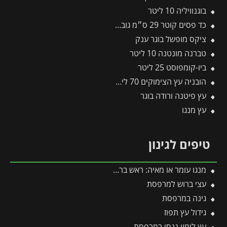
בוגנוויליה 10 ליטר
כד פסים קוטר 29 ס״מ גובה 29 ס״מ אפור כהה
ציקס מופשל בוגר ענק
טברנה מונטנה 10 ליטר
ביו-קומפוסט 25 ליטר
הובניה עץ הצימוקים 70 ליטר
עץ פיטנה ורודה בוגר
עץ מנגו
טיפים לגינון
מנגו עומר או מאיה: ראש בראש – מי מהם עדיף לגדל בגינה?
עצי ברוש למרפסת
גינה במרפסת
גידול עץ תפוז
עץ לימון ננסי במרפסת