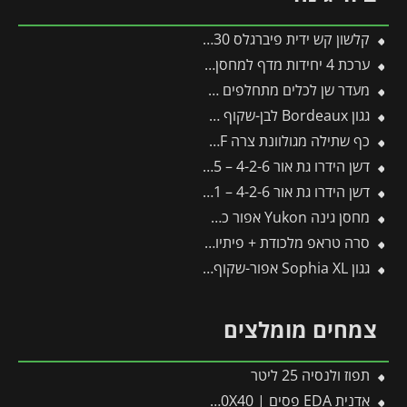
קלשון קש ידית פיברגלס J-230 -תבור
ערכת 4 יחידות מדף למחסן Yukon מבית פלרם – Canopia
מעדר שן לכלים מתחלפים פיסקארס
גגון Bordeaux לבן-שקוף 1.4X4.5 מבית פלרם – Canopia
כף שתילה מגולוונת צרה LU-P – WOLF
דשן הידרו גת אור 4-2-6 – 5 ליטר
דשן הידרו גת אור 4-2-6 – 1 ליטר
מחסן גינה Yukon אפור כהה 3.3X2.7 מבית פלרם – קנופיה
סרה טראפ מלכודת + פיתיון לזבוב הפירות
גגון Sophia XL אפור-שקוף 1.4X6.6 עיצוב מודרני מבית פלרם – Canopia
צמחים מומלצים
תפוז ולנסיה 25 ליטר
אדנית EDA פסים | 100X40X40 ס"מ | אפור כהה