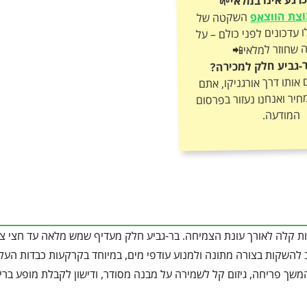
צת הווצאפ
השקטה של
אורגניקו וקבלו עדכונים לפני כולם – על
 שחוזר למלאי📲
-גביע חלק למכירה?
ותו דרך אורגניקו, אתם
חיר ואנחנו נעזור בפרסום
המודעה.
ות קלה לאורך עונת הצמיחה. בר-גביע חלק מעדיף שמש מלאה עד חצי צל
להשקות בצורה מתונה ולמנוע עודפי מים, במיוחד בקרקעות כבדות העלו
משך פריחה, גיזום קל לשמירה על מבנה מסודר, ודישון לקבלת מופע בריא