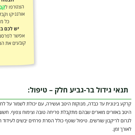
הצטרפו ל
קבו
כל מה
יש לכם בר
אפשר לפרסם א
קובעים את המ
תנאי גידול בר-גביע חלק – טיפול:
קרקע בינונית עד כבדה, מנוקזת היטב ועשירה, עם יכולת לשמור על לח
היטב באזורים מוארים שבהם מתקבלת פריחה טובה וצימוח צפוף. חשוב 
לגרום לריקבון שורשים. טיפול שוטף כולל הסרת פרחים יבשים לעידוד ה
לאורך זמן.