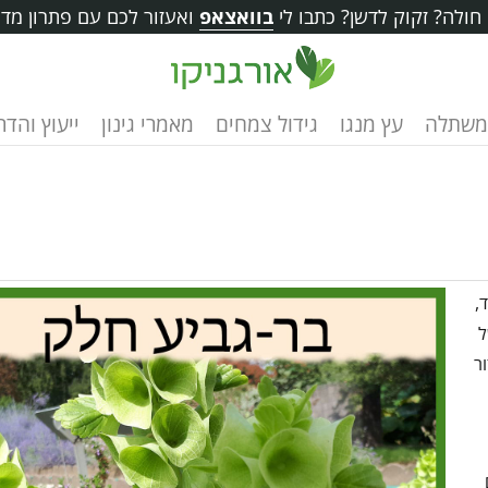
ולה? זקוק לדשן? כתבו לי
בוואצאפ
ואעזור לכם עם פתרון מדו
משתלה
עץ מנגו
גידול צמחים
מאמרי גינון
ייעוץ והד
,
ל
ר