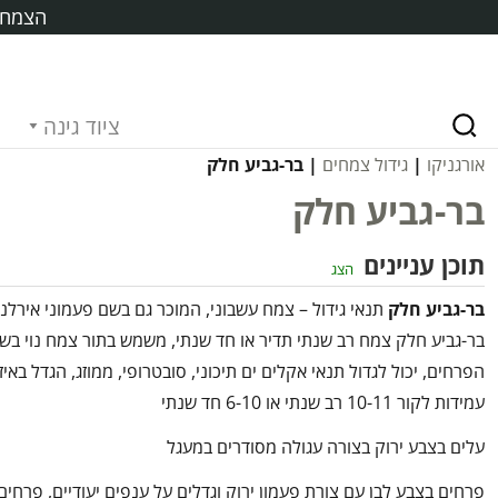
הצמח ח
ציוד גינה
אורגניקו
|
גידול צמחים
| בר-גביע חלק
בר-גביע חלק
תוכן עניינים
הצג
בר-גביע חלק
תנאי גידול – צמח עשבוני, המוכר גם בשם פעמוני אירלנד
בר-גביע חלק צמח רב שנתי תדיר או חד שנתי, משמש בתור צמח נוי בש
הפרחים, יכול לגדול תנאי אקלים ים תיכוני, סובטרופי, ממוזג, הגדל באיזו
עמידות לקור 10-11 רב שנתי או 6-10 חד שנתי
עלים בצבע ירוק בצורה עגולה מסודרים במעגל
פרחים בצבע לבן עם צורת פעמון ירוק וגדלים על ענפים יעודיים, פרחים