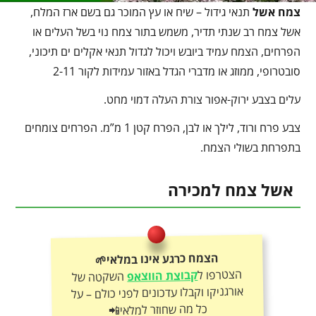
צמח אשל
תנאי גידול – שיח או עץ המוכר גם בשם ארז המלח,
אשל צמח רב שנתי תדיר, משמש בתור צמח נוי בשל העלים או
הפרחים, הצמח עמיד ביובש ויכול לגדול תנאי אקלים ים תיכוני,
סובטרופי, ממוזג או מדברי הגדל באזור עמידות לקור 2-11
עלים בצבע ירוק-אפור צורת העלה דמוי מחט.
צבע פרח ורוד, לילך או לבן, הפרח קטן 1 מ”מ. הפרחים צומחים
בתפרחת בשולי הצמח.
אשל צמח למכירה
הצמח כרגע אינו במלאי🌱
הצטרפו ל
קבוצת הווצאפ
השקטה של
אורגניקו וקבלו עדכונים לפני כולם – על
כל מה שחוזר למלאי📲