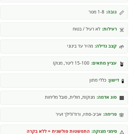
גובה:
1-8 מטר
📏
רעילות:
לא רעיל / בטוח
☠️
קצב גדילה:
מהיר עד בינוני
🌱
עציץ מתאים:
15-100 ליטר, מנוקז
🪴
דישון:
כללי מתון
🧪
סוג אדמה:
מנוקזת, חולית, סובל מליחות
🟫
פריחה:
אביב-סתיו, ורוד/לילך זעיר
🌸
סימני מצוקה:
התפשטות פולשנית = ללא בקרה
⚠️