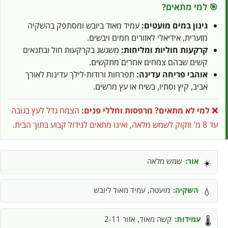
🎯 למי מתאים?
גינון במים מועטים:
עמיד מאוד ביובש ומסתפק בהשקיה
מזערית, אידיאלי לאזורים חמים ויבשים.
קרקעות חוליות ומליחות:
משגשג בקרקעות חול ובתנאים
קשים שבהם צמחים אחרים מתקשים.
אוהבי פריחה עדינה:
תפרחות ורודות-לילך עדינות לאורך
אביב, קיץ וסתיו, בשיח או עץ מרשים.
❌ למי לא מתאים?
מרפסות וחללי פנים:
הצמח גדל לעץ בגובה
עד 8 מ' וזקוק לשמש מלאה, ואינו מתאים לגידול קבוע בתוך הבית.
אור:
שמש מלאה
☀️
השקיה:
מועטה, עמיד מאוד ליובש
💧
עמידות:
קשה מאוד, אזור 2-11
🌡️