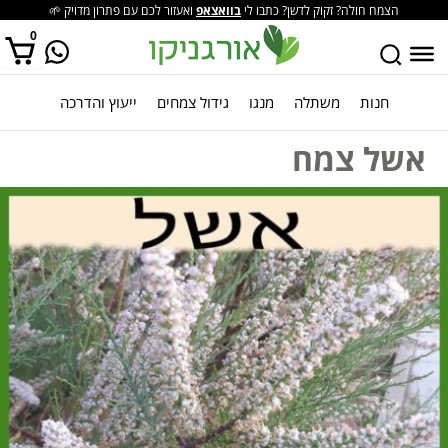
הצמח חולה? זקוק לדשן? כתבו לי
בוואצאפ
ואעזור לכם עם פתרון מדויק 🌱
0
חנות
משתלה
מנגו
גידול צמחים
ייעוץ והדרכה
אין מוצרים בסל הקניות.
אשל צמח