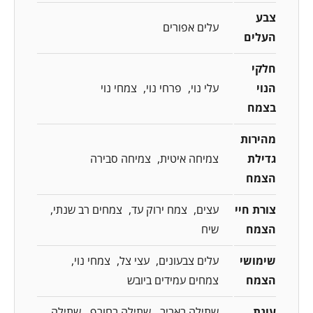
צבע
עלים אפורים
העלים
חלקי
הנוי
עלי נוי
פרחי נוי
צמחי נוי
בצמח
מהירות
גדילת
צמיחה איטית
צמיחה סבירה
הצמח
צורת חיי
עצים
צמח ירוק עד
צמחים רב שנתי
הצמח
שיח
שימושי
עלים צבעונים
עצי צל
צמחי נוי
הצמח
צמחים עמידים ביובש
עונת
שתילה באביב
שתילה בחורף
שתילה