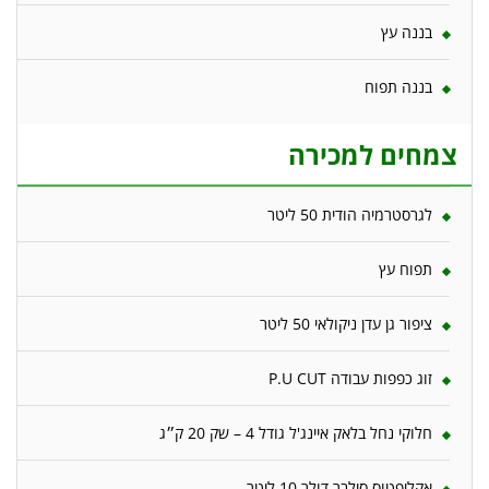
בננה עץ
בננה תפוח
צמחים למכירה
לגרסטרמיה הודית 50 ליטר
תפוח עץ
ציפור גן עדן ניקולאי 50 ליטר
זוג כפפות עבודה P.U CUT
חלוקי נחל בלאק איינג'ל גודל 4 – שק 20 ק״ג
אקליפטוס סילבר דולר 10 ליטר