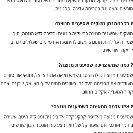
אקלים ממוזג, קרקע מנוקזת והשקיה מתונה. היא מגודלת כמעט תמיד
מזרעים ומצטיינת בפריחה עדינה וססגונית.
כל כמה זמן משקים שסיענית מנוצה?
משקים שסיענית מנוצה בהשקיה בינונית וסדירה ללא הגזמה, תוך
שמירה על לחות מתונה. חשוב להימנע מעודפי מים שעלולים לגרום
לריקבון שורשים.
כמה שמש צריכה שסיענית מנוצה?
שסיענית מנוצה גדלה היטב בשמש מלאה או בחצי צל, ותנאי אור טובים
מעודדים את הפריחה העדינה. באזורים חמים עדיף חצי צל, שכן זהו צמח
קריר המעדיף אקלים ממוזג.
איזו אדמה מתאימה לשסיענית מנוצה?
שסיענית מנוצה מעדיפה קרקע קלה עד בינונית ומנוקזת היטב, עשירה
בחומר אורגני ועם שיעור קל של חול. מצע כזה מונע ריקבון שורשים