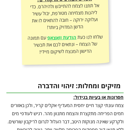
אל תתנו לצמח להתייבש ולהיהרס. כדי
ליהנות מצמיחה מטורפת, יבול עשיר
ועלוקה ירוקה – חובה להתאים לו את
הדשן המדויק ביותר!
שלחו לנו כעת
הודעת וואצאפ
עם תמונה
של הצמח – ונתאים לכם את תכשיר
הדישון המנצח לשיקום מיידי!
מזיקים ומחלות: זיהוי והדברה
חסרונות או בעיות בגידול:
צמח עונתי קצר חיים יחסית המעדיף אקלים קריר, ולכן באזורים
חמים הפריחה מתקצרת והצמח מתנוון מהר. רגיש לעודפי מים
ולקרקע שאינה מנוקזת היטב, דבר העלול לגרום לריקבון שורשים.
ללא תנאי קור מספקים הפריחה חלשה יותר. נוטה להיראות