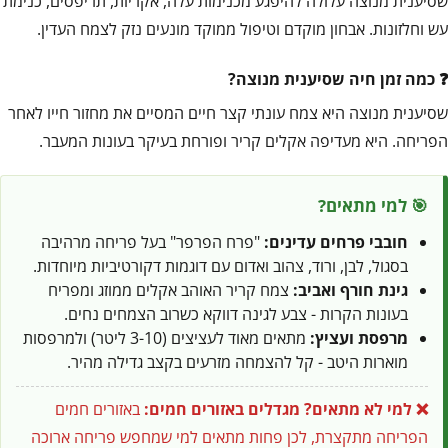
שסיענית מנוצה עלולה להיפגע מכנימות עלה, אקריות, תריפסים, כנימת
עש וחלזונות. אבחון מוקדם וטיפול ממוקד מונעים נזק לצמח העדין.
כמה זמן חיה שסיענית מנוצה?
שסיענית מנוצה היא צמח עונתי קצר חיים המסיים את מחזור חייו לאחר
הפריחה. היא מעדיפה אקלים קריר ופורחת בעיקר בעונות המעבר.
🎯 למי מתאים?
חובבי פרחים עדינים:
"פרח הפרפר" בעל פריחה מרהיבה
בסגול, לבן, ורוד, צהוב ואדום עם דוגמות דקורטיביות מיוחדות.
גינת חורף ואביב:
צמח קריר האוהב אקלים ממוזג ומפריח
בעונות הקרות - צבע לגינה דווקא כשרוב הצמחים נחים.
מרפסת ועציץ:
מתאים מאוד לעציצים (3-10 ליטר) ולמרפסות
מוארות היטב - קל להצמחה מזרעים בקצב גדילה מהיר.
❌ למי לא מתאים?
מגדלים באזורים חמים:
באזורים חמים
הפריחה מתקצרת, לכן פחות מתאים למי שמחפש פריחה ארוכה