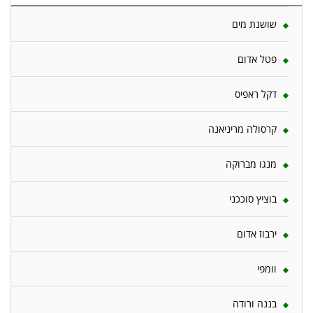
שושנת מים
פטל אדום
דקל ראפיס
קרסולה מריניאנה
מנגו מברוקה
בוציץ סוככני
ירבוז אדום
וומפי
בננה ורודה