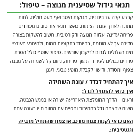
תנאי גידול שסיענית מנוצה – טיפול:
קרקע קלה עד בינונית, מנוקזת היטב ואף מעט חולית, לחות
מתונה לאורך עונת הצימוח. כאשר תנאי אור טובים מעודדים
פריחה עדינה ועלווה מנוצה ודקורטיבית. חשוב להשקות בצורה
סדירה אך לא מוגזמת, במיוחד בתקופות חמות, ולהימנע מעודפי
מים העלולים לגרום לריקבון שורשים. טיפול שוטף כולל הסרת
פרחים נבולים לעידוד המשך פריחה, גיזום קל לשמירה על מבנה
צפוף ומסודר, ודישון לקבלת מופע טבעי, רענן
איך להתחיל לגדל / עונת השתילה
איך כדאי להתחיל לגדל:
זרעים – הדרך המומלצת היא זריעה ישירה או במגש הנבטה,
משום שהצמח גדל במהירות ומסיים את מחזור חייו בעונה אחת.
האם כדאי לקנות צמח מורכב או צמח שהתחיל מרבייה
וגגטטיבית:
.