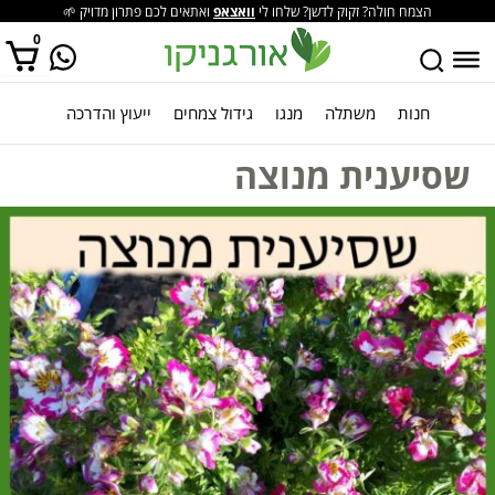
הצמח חולה? זקוק לדשן? שלחו לי
וואצאפ
ואתאים לכם פתרון מדויק 🌱
0
חנות
משתלה
מנגו
גידול צמחים
ייעוץ והדרכה
אין מוצרים בסל הקניות.
שסיענית מנוצה