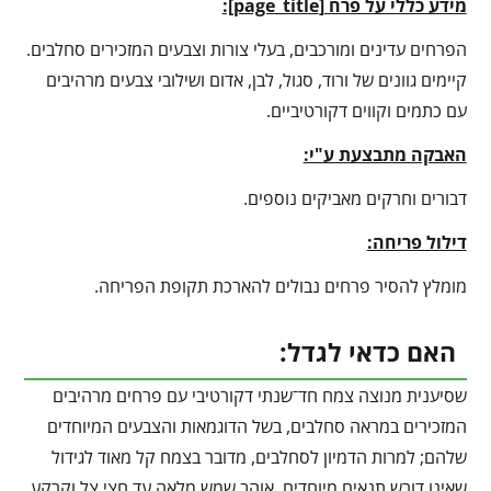
מידע כללי על פרח [
page_title
]:
הפרחים עדינים ומורכבים, בעלי צורות וצבעים המזכירים סחלבים.
קיימים גוונים של ורוד, סגול, לבן, אדום ושילובי צבעים מרהיבים
עם כתמים וקווים דקורטיביים.
האבקה מתבצעת ע"י:
דבורים וחרקים מאביקים נוספים.
דילול פריחה:
מומלץ להסיר פרחים נבולים להארכת תקופת הפריחה.
האם כדאי לגדל:
שסיענית מנוצה צמח חד־שנתי דקורטיבי עם פרחים מרהיבים
המזכירים במראה סחלבים, בשל הדוגמאות והצבעים המיוחדים
שלהם; למרות הדמיון לסחלבים, מדובר בצמח קל מאוד לגידול
שאינו דורש תנאים מיוחדים, אוהב שמש מלאה עד חצי צל וקרקע