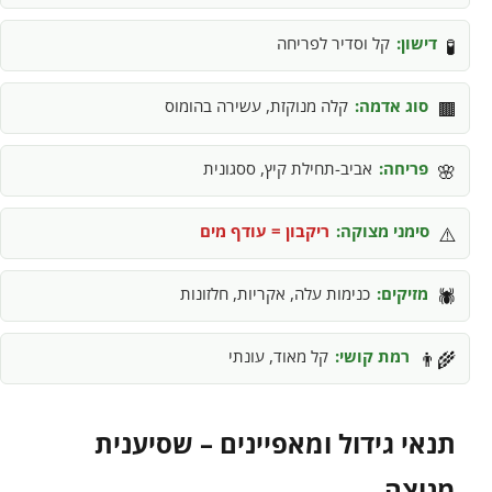
דישון:
קל וסדיר לפריחה
🧪
סוג אדמה:
קלה מנוקזת, עשירה בהומוס
🟫
פריחה:
אביב-תחילת קיץ, ססגונית
🌸
סימני מצוקה:
ריקבון = עודף מים
⚠️
מזיקים:
כנימות עלה, אקריות, חלזונות
🕷️
רמת קושי:
קל מאוד, עונתי
👨‍🌾
תנאי גידול ומאפיינים – שסיענית
מנוצה