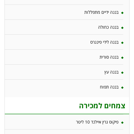
בננה ידיים מתפללות
בננה כחולה
בננה לידי פינגרס
בננה סורית
בננה עץ
בננה תפוח
צמחים למכירה
פיקוס גרין איילנד 10 ליטר