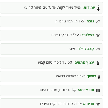
עמידות:
עמיד מאוד לקור, עד 20°C- (אזור 5-10)
🌡️
גובה:
1-5 מ', תלוי גיזום וזן
📏
רעילות:
רעיל! כל חלקי הצמח
☠️
קצב גדילה:
איטי
🌱
עציץ מתאים:
15-50 ליטר, גיזום קבוע
🪴
דישון:
באביב לעלווה בריאה
🧪
סוג אדמה:
קלה-בינונית, מנוקזת היטב
🟫
פריחה:
אביב, פרחים ירקרקים זעירים
🌸