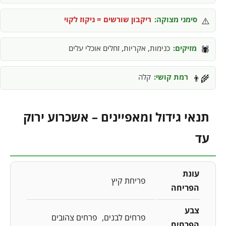
סימני מצוקה:
ריקבון שורשים = ניקוז לקוי
⚠️
מזיקים:
כנימות, אקריות, זחלים אוכלי עלים
🕷️
רמת קושי:
קלה
👨‍🌾
תנאי גידול ומאפיינים – אשכרוע ירוק
עד
עונת
פריחת קיץ
הפריחה
צבע
פרחים לבנים
פרחים צהובים
הפרחים