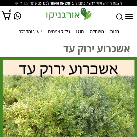
הצמח חולה? זקוק לדשן? כתבו לי
בוואצאפ
ואעזור לכם עם פתרון מדויק 🌱
0
חנות
משתלה
מנגו
גידול צמחים
ייעוץ והדרכה
אין מוצרים בסל הקניות.
אשכרוע ירוק עד