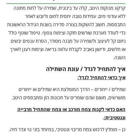
קרקע מנוקזת היטב, קלה עד בינונית, שמירה על לחות מתונה
ללא עודפי מים. עמידות טובה יחסית לחום וליובש לאחר
התבססות. חשוב להשקות בצורה סדירה בשנות הגידול הראשונות
כדי לעודד מערכת שורשים חזקה וצימוח צפוף. טיפול שוטף כולל
גיזום קל לעיצוב ולשמירה על מבנה מסודר, הסרת ענפים יבשים
או חלשים, ודישון באביב לקבלת עלווה בריאה וצימוח רענן לאורך
השנה.
איך להתחיל לגדל / עונת השתילה
איך כדאי להתחיל לגדל:
שתילים / ייחורים – הדרך המומלצת היא שתילים או ייחורים
מושרשים, משום שהם שומרים על תכונות הזן ומתבססים היטב.
האם כדאי לקנות צמח מורכב או צמח שהתחיל מרבייה
וגגטטיבית:
.
כן – מומלץ לרכוש צמח מריבוי וגטטיבי, במיוחד בזני נוי וגדר חיה.