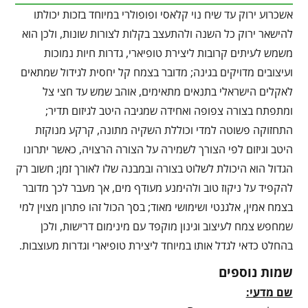
אשכרוע ירוק עד שיח נוי קלאסי ופופולרי במיוחד בזכות יכולתו
להישאר ירוק כל השנה ולהתעצב בקלות לצורות שונות, ולכן הוא
משמש לעיתים קרובות ליצירת טופיארי, גדרות חיות נמוכות
ועיצובים מדויקים בגינה; מדובר בצמח קל יחסית לגידול שמתאים
לאקלים הישראלי בתנאים מתאימים, אוהב שמש עד חצי צל
ומתפתח בצורה צפופה ואחידה שמגיבה היטב לגיזום תדיר;
התחזוקה פשוטה למדי וכוללת השקיה מתונה, קרקע מנוקזת
היטב וגיזום לפי הצורך לשמירה על הצורה הרצויה, כאשר יתרונו
הגדול הוא היכולת לשלוט בצורה ובמבנה שלו לאורך זמן; חשוב רק
להקפיד על ניקוז טוב ולהימנע מעודף מים, אך מעבר לכך מדובר
בצמח אמין, אלגנטי ושימושי מאוד; בסך הכול זהו פתרון מצוין למי
שמחפש צמח לעיצוב וגינון מוקפד עם מינימום דרישות, ולכן
בהחלט כדאי לגדל אותו במיוחד ליצירת טופיארי וגדרות מעוצבות.
שמות נוספים
שם מדעי: