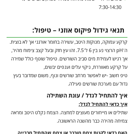
7:30-14:30
תנאי גידול פיקוס אוזני – טיפול:
קרקע עמוקה, מנוקזת היטב, עשירה בחומר אורגני אך לא בוצית.
ה־pH הרצוי נע בין 6 ל־7.5. זהו עץ חזק ובעל קצב צימוח מהיר,
אך רגיש לעמידת מים סביב השורשים. טיפול שוטף כולל שמירה
על קרקע מאווררת, ניקוי עלים וענפים יבשים,
טיפ חשוב -יש לאפשר מרחב שורשים ונוף, משום שמדובר בעץ
גדול עם מערכת שורשים פעילה.
איך להתחיל לגדל / עונת השתילה
איך כדאי להתחיל לגדל:
שתילים או מייחורים מעוצים למחצה. הצמח נקלט היטב ומראה
צמיחה מהירה כבר מהשנה הראשונה.
האם כדאי לקנות צמח מורכב או צמח שהתחיל מרבייה