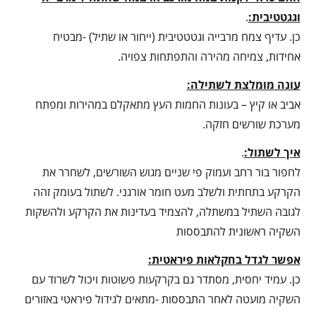
וגגטטיבית:
.
כן. עדיף צמח מרבייה וגטטטיבית (ייחור או שתיל) -מבטיח
אחידות, צמיחה מהירה והתפתחות צפויה.
עונה מומלצת לשתילה:
אביב או קיץ – בעונות החמות העץ מתאקלם במהירות ומפתח
מערכת שורשים חזקה.
איך לשתול:
.
לחפור בור רחב ועמוק פי שניים מגוש השורשים, לשחרר את
הקרקע בתחתית ולשלב מעט חומר אורגני. לשתול בעומק זהה
לגובה השתיל במשתלה, להצמיד בעדינות את הקרקע ולהשקות
השקיה ראשונית להתבססות
אפשר לגדל בחקלאות פיראטית:
כן. עמיד יחסית, מסתדר גם בקרקעות פשוטות ויכול לשרוד עם
השקיה מועטה לאחר התבססות -מתאים לגידול פיראטי באזורים