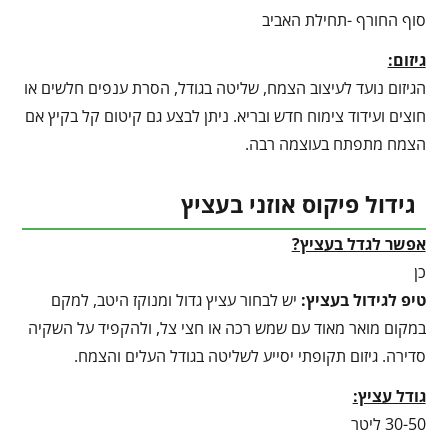
סוף החורף -תחילת האביב
גיזום:
הגיזום נועד לעיצוב הצמח, שליטה בגודל, הסרת ענפים חלשים או
חוצים ועידוד צימוח חדש ובריא. ניתן לבצע גם קיטום קל בקיץ אם
הצמח מתפתח בעוצמה רבה.
גידול פיקוס אוזני בעציץ
אפשר לגדל בעציץ?
כן
טיפ לגידול בעציץ
:
יש לבחור עציץ גדול ומנוקז היטב, למקם
במקום מואר מאוד עם שמש רכה או חצי צל, ולהקפיד על השקיה
סדירה. גיזום תקופתי יסייע לשליטה בגודל העלים והצמח.
גודל עציץ:
30-50 ליטר