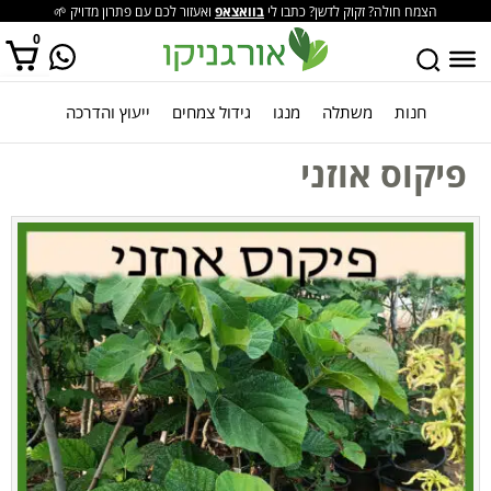
הצמח חולה? זקוק לדשן? כתבו לי
בוואצאפ
ואעזור לכם עם פתרון מדויק 🌱
0
חנות
משתלה
מנגו
גידול צמחים
ייעוץ והדרכה
אין מוצרים בסל הקניות.
פיקוס אוזני