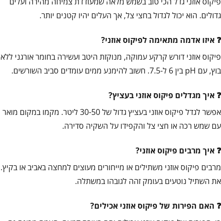
פיקוס אוזני גדל הכי טוב בשמש מלאה שמעודדת צמיחה מהירה ועלים
גדולים. הוא יכול לגדול בחצי צל, אך העלים יהיו קטנים יותר.
איזו אדמה מתאימה לפיקוס אוזני?
פיקוס אוזני דורש קרקע עמוקה, מנוקזת היטב ועשירה בחומר אורגני ללא
בוץ, עם pH בין 6 ל-7.5. חשוב להימנע ממים עומדים סביב השורשים.
איך מגדלים פיקוס אוזני בעציץ?
אפשר לגדל פיקוס אוזני בעציץ גדול של 30-50 ליטר. מקמו במקום מואר
עם שמש רכה או חצי צל והקפידו על השקיה סדירה.
איך מרבים פיקוס אוזני?
מרבים פיקוס אוזני משתילים או מייחורים מעוצים למחצה באביב או בקיץ.
את השתיל נוטעים בעומק זהה לגובהו במשתלה.
האם הפירות של פיקוס אוזני אכילים?