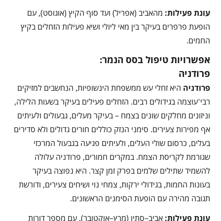
עונת פעילות:
מהאביב (אפריל) ועד סוף הקיץ (אוגוסט), עם
הופעת פרפרים בעיקר בין מאי ליולי ושיא פעילות הזחלים בקיץ
החמים.
אפשרויות טיפול בסס הנמר:
פרודניה
פרודניה
היא זחלי עש ממשפחת הינשופיות, הנחשבים למזיקים
רבי־עוצמה בגידולים רבים. הזחלים פעילים בעיקר בשעות הלילה,
וניזונים מחלקים שונים בצמח – בעיקר מעלים, גבעולים ולעיתים
אף מפירות צעירים. סימני הנזק כוללים חורים גדולים ולא סדירים
בעלים, כרסום שולי העלים, ולעיתים פגיעה בגבעול המרכזי
שגורמת לקריסת הצמח. במקרים חמורים, פרודניה עלולה
להשמיד שתילים שלמים בפרק זמן קצר. היא נפוצה בעיקר
בעונות החמות, בגידולי ירקות, צמחי נוי ושיחים צעירים, ודורשת
תגובה מהירה עם הופעת הסימנים הראשונים.
עונת פעילות:
אביב–סתיו (מרץ–אוקטובר), עם מספר דורות