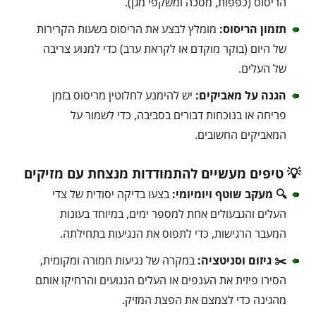
הריסוס (כפפות, מסכה ומשקפי מגן).
תזמון הריסוס:
מומלץ לבצע את הריסוס בשעות הקרירות
של היום (בוקר מוקדם או לקראת ערב) כדי למנוע צריבה
של העלים.
הגנה על מאביקים:
יש להימנע לחלוטין מריסוס בזמן
פריחה או בנוכחות דבורים בסביבה, כדי לשמור על
המאביקים החשובים.
💡 טיפים מעשיים להתמודדות מנצחת עם מזיקים
🔍 מעקב שוטף ויומיומי:
בצעו בדיקה יסודית של צדי
העלים והגבעולים אחת למספר ימים, במיוחד בעונות
המעבר הרגישות, כדי לתפוס את הנגיעות בתחילתה.
✂️ גיזום וסניטציה:
במקרה של נגיעות חמורה ומקומית,
הסירו פיזית את הענפים או העלים הנגועים והרחיקו אותם
מהגינה כדי לצמצם את הפצת המזיק.