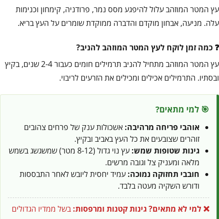
עץ המטר המוזהב עלול להיפגע מסס נמר, פרודניה, קימחון וכנימות
עלה. מניעה, אבחון מוקדם והדברה ממוקדת שומרים על העץ בריא.
כמה זמן לוקח לעץ המטר המוזהב להניב?
עץ המטר המוזהב מתחיל להניב תרמילים חומים כעבור 2-4 שנים, בקיץ
ובסתיו. התרמילים אכילים ומכילים את הזרעים לריבוי.
🎯 למי מתאים?
אוהבי פריחה מרהיבה:
אשכולות ענק של פרחים צהובים
זוהרים שצובעים את כל העץ באביב ובקיץ.
גינות שטופות שמש:
עץ נוי גדול (8-12 מטר) שמשגשג בשמש
מלאה ומעניק צל וגובה מרשים.
חובבי תחזוקה נמוכה:
עמיד יחסית ליובש לאחר התבססות
ודורש השקיה מעטה בלבד.
❌ למי לא מתאים?
גינות קטנות ומרפסות:
בשל ממדיו הגדולים