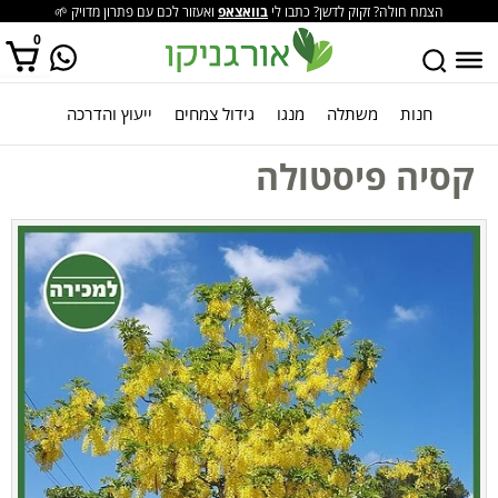
הצמח חולה? זקוק לדשן? כתבו לי
בוואצאפ
ואעזור לכם עם פתרון מדויק 🌱
0
חנות
משתלה
מנגו
גידול צמחים
ייעוץ והדרכה
אין מוצרים בסל הקניות.
קסיה פיסטולה