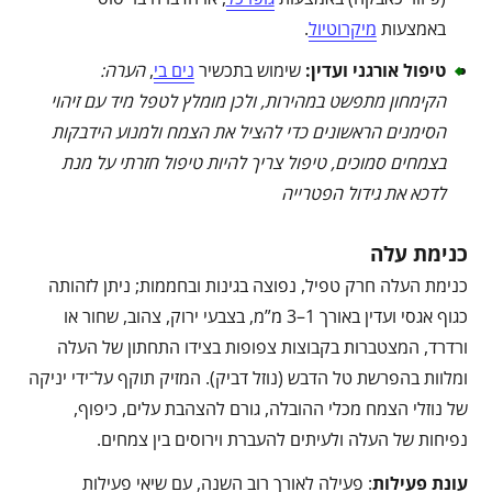
באמצעות
מיקרוטיול
.
טיפול אורגני ועדין
:
שימוש בתכשיר
נים בי
,
הערה:
הקימחון מתפשט במהירות, ולכן מומלץ לטפל מיד עם זיהוי
הסימנים הראשונים כדי להציל את הצמח ולמנוע הידבקות
בצמחים סמוכים, טיפול צריך להיות טיפול חזרתי על מנת
לדכא את גידול הפטרייה
כנימת עלה
כנימת העלה חרק טפיל, נפוצה בגינות ובחממות; ניתן לזהותה
כגוף אגסי ועדין באורך 1–3 מ”מ, בצבעי ירוק, צהוב, שחור או
ורדרד, המצטברות בקבוצות צפופות בצידו התחתון של העלה
ומלוות בהפרשת טל הדבש (נוזל דביק). המזיק תוקף על־ידי יניקה
של נוזלי הצמח מכלי ההובלה, גורם להצהבת עלים, כיפוף,
נפיחות של העלה ולעיתים להעברת וירוסים בין צמחים.
עונת פעילות
: פעילה לאורך רוב השנה, עם שיאי פעילות