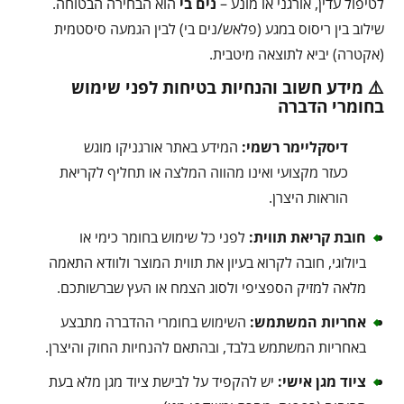
לטיפול עדין, אורגני או מונע –
נים בי
הוא הבחירה הבטוחה.
שילוב בין ריסוס במגע (פלאש/נים בי) לבין הגמעה סיסטמית
(אקטרה) יביא לתוצאה מיטבית.
⚠️ מידע חשוב והנחיות בטיחות לפני שימוש
בחומרי הדברה
דיסקליימר רשמי:
המידע באתר אורגניקו מוגש
כעזר מקצועי ואינו מהווה המלצה או תחליף לקריאת
הוראות היצרן.
חובת קריאת תווית:
לפני כל שימוש בחומר כימי או
ביולוגי, חובה לקרוא בעיון את תווית המוצר ולוודא התאמה
מלאה למזיק הספציפי ולסוג הצמח או העץ שברשותכם.
אחריות המשתמש:
השימוש בחומרי ההדברה מתבצע
באחריות המשתמש בלבד, ובהתאם להנחיות החוק והיצרן.
ציוד מגן אישי:
יש להקפיד על לבישת ציוד מגן מלא בעת