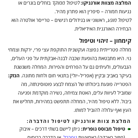
המלצה מצוות אורגניקו:
לטיפול ממוקד
בזחלים בוגרים או
נגיעות חמורה – סיפרין הוא פתרון מהיר.
לטיפול מונע
, ראשוני או בגידולים רגישים – טרייסר אולטרה הוא
הבחירה האורגנית האידיאלית.
קימחון – זיהוי וטיפול
מחלה פטרייתית נפוצה ועקשנית התוקפת עצי פרי, ירקות וצמחי
נוי. היא מתבטאת בהופעת שכבה לבנה-אבקתית על פני העלים,
הגבעולים, ולעיתים גם על הפרחים והפירות. המחלה משגשגת
בעיקר באביב ובקיץ (אפריל–יולי) בתנאי חום ולחות מתונה.
הנזק
:
הפטרייה פוגעת ביכולתו של הצמח לבצע פוטוסינתזה, מה
שמוביל לעיוות עלים, האטת צמיחה, נשירה מוקדמת ופגיעה
ביבול. ללא טיפול מהיר, המחלה תתפשט במהירות, תחליש את
העץ ואף עלולה להוביל למותו.
המלצת צוות אורגניקו לטיפול והדברה:
טיפול מבוסס גופרית
:
ניתן ליישם בשתי דרכים – איבוק
(פיזור כאבקה) באמצעות
גופרכל
, או הדברה בריסוס