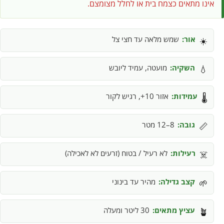
אינו מתאים כצמח בית או לחלל מצומצם.
אור:
שמש מלאה עד חצי צל
☀️
השקיה:
מועטה, עמיד ליובש
💧
עמידות:
אזור 10+, רגיש לקור
🌡️
גובה:
8–12 מטר
📏
רעילות:
לא רעיל / בטוח (זרעים לא לאכילה)
☠️
קצב גדילה:
מהיר עד בינוני
🌱
עציץ מתאים:
30 ליטר ומעלה
🪴