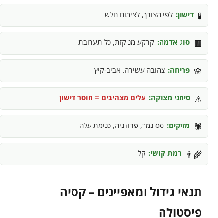
דישון:
לפי הצורך, לצימוח חלש
🧪
סוג אדמה:
קרקע מנוקזת, כל תערובת
🟫
פריחה:
צהובה עשירה, אביב-קיץ
🌸
סימני מצוקה:
עלים מצהיבים = חוסר דישון
⚠️
מזיקים:
סס נמר, פרודניה, כנימת עלה
🕷️
רמת קושי:
קל
👨‍🌾
תנאי גידול ומאפיינים – קסיה
פיסטולה