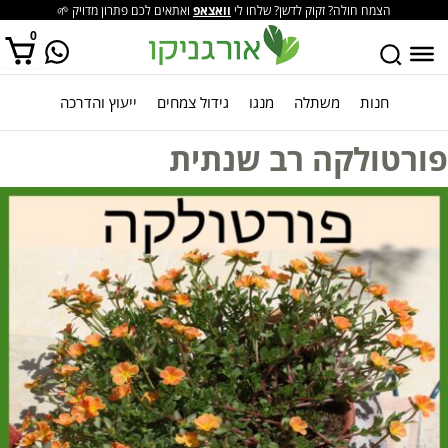
הצמח חולה? זקוק לדשן? שלחו לי
וואצאפ
ואתאים לכם פתרון מדויק 🌱
0
חנות
משתלה
מנגו
גידול צמחים
ייעוץ והדרכה
אין מוצרים בסל הקניות.
פורטולקה רב שנתית