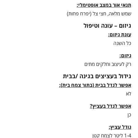
תנאי אור במצב אופטימלי:
שמש מלאה, חצי צל (יפרח פחות)
גיזום – עונה וטיפול
עונת גיזום:
כל השנה
גיזום:
רק לעיצוב וחלקים מתים
גידול בעציצים בגינה /בבית
אפשר לגדל בבית (בתור צמח בית):
לא
אפשר לגדל בעציץ?
כן
גודל עציץ:
1-4 ליטר לצמח קטן