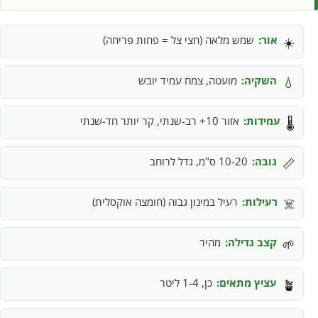
אור:
שמש מלאה (חצי צל = פחות פריחה)
☀️
השקיה:
מועטה, צמח עמיד יובש
💧
עמידות:
אזור 10+ רב-שנתי, קר יותר חד-שנתי
🌡️
גובה:
10-20 ס"מ, גדל לרוחב
📏
רעילות:
רעיל במינון גבוה (חומצה אוקסלית)
☠️
קצב גדילה:
מהיר
🌱
עציץ מתאים:
כן, 1-4 ליטר
🪴