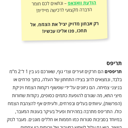
הודעת וואצאפ
– ונתאים לכם חומר
הדברה מקצועי לרכישה מיידית!
רק אבחון מדויק יציל את הצמח. אל
תחכו, פנו אלינו עכשיו!
תריפס
תריפסים
הם חרקים זעירים וצרי גוף, שאורכם נע בין 1 ל־2 מ”מ
בלבד, ונמצאים לרוב בצידו התחתון של העלה, בתוך פרחים או
בניצני צמיחה. הם ניזונים על־ידי שפשוף רקמות הצמח ויניקת
מיצי התא, מה שגורם להופעת כתמים כסופים, נקודות שחורות
(הפרשות), עיוותים בעלים ובפרחים, ולעיתים אף להצהבת הצמח
כולו. התריפס מתרבה במהירות ופעיל בעיקר בעונות המעבר,
במיוחד בסביבות סגורות כמו חממות או חללים מוגנים. מעבר לנזק
הישיר, הוא גם עלול לשמש כמעביר של וירוסים בין צמחים.