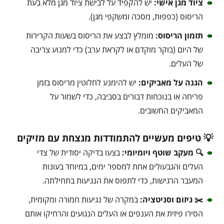
ציוד מגן אישי:
יש להקפיד על לבישת ציוד מגן מלא בעת
הריסוס (כפפות, מסכה ומשקפי מגן).
תזמון הריסוס:
מומלץ לבצע את הריסוס בשעות הקרירות
של היום (בוקר מוקדם או לקראת ערב) כדי למנוע צריבה
של העלים.
הגנה על מאביקים:
יש להימנע לחלוטין מריסוס בזמן
פריחה או בנוכחות דבורים בסביבה, כדי לשמור על
המאביקים החשובים.
💡 טיפים מעשיים להתמודדות מנצחת עם מזיקים
🔍 מעקב שוטף ויומיומי:
בצעו בדיקה יסודית של צדי
העלים והגבעולים אחת למספר ימים, במיוחד בעונות
המעבר הרגישות, כדי לתפוס את הנגיעות בתחילתה.
✂️ גיזום וסניטציה:
במקרה של נגיעות חמורה ומקומית,
הסירו פיזית את הענפים או העלים הנגועים והרחיקו אותם