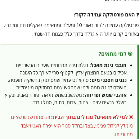
האם פורטולקה עמידה לקור?
פורטולקה עמידה לקור באזור 10 ומעלה ומתאימה לאקלים חם ומדברי.
באזורים קרים יותר היא גדלה בדרך כלל כצמח חד-שנתי.
🎯 למי מתאים?
חובבי גינת מאכל:
רגלת גינה תרבותית שעליה הבשרניים
אכילים בטעם חמצמץ עדין, לקטיף טרי לאורך כל העונה.
גננים חסכני מים:
סוקולנט עמיד שמסתפק בהשקיה מועטה,
מושלם לגינה חמה ולמי שמחפש צמח בתחזוקה מינימלית.
אוהבי שמש ופריחה:
משגשג בשמש מלאה ופורח באביב ובקיץ
בשלל צבעים עזים - צהוב, אדום, כתום, סגול וורוד.
❌ למי לא מתאים?
מגדלים בתוך הבית:
זהו צמח שמש שאינו
מומלץ לגידול פנימי; בצל ובחלל סגור הוא יפרח מעט ויאבד
מחיוניותו.