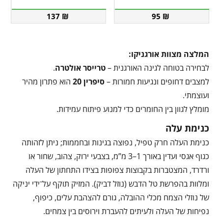
137
₪
95
₪
המלצה מצוות אורגניקו:
לבחירה בטוחה לגינה האורגנית –
טרייסר אולטרה
.
למצבים דחופים ונגיעות חמורות –
סיפרין 20
הוא פתרון מהיר
ועוצמתי.
מומלץ לגוון בין החומרים כדי למנוע פיתוח עמידות.
כנימת עלה
כנימת העלה חרק טפיל, נפוצה בגינות ובחממות; ניתן לזהותה
כגוף אגסי ועדין באורך 1–3 מ”מ, בצבעי ירוק, צהוב, שחור או
ורדרד, המצטברות בקבוצות צפופות בצידו התחתון של העלה
ומלוות בהפרשת טל הדבש (נוזל דביק). המזיק תוקף על־ידי יניקה
של נוזלי הצמח מכלי ההובלה, גורם להצהבת עלים, כיפוף,
נפיחות של העלה ולעיתים להעברת וירוסים בין צמחים.