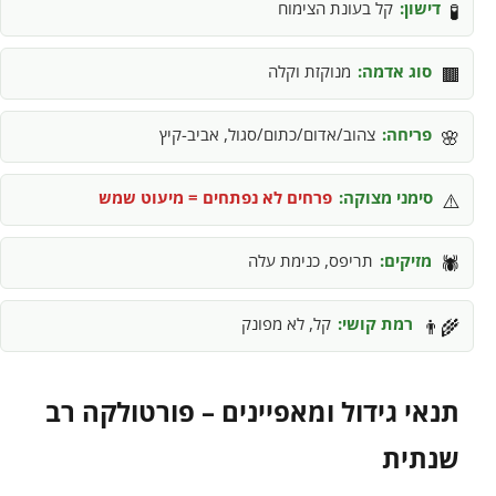
דישון:
קל בעונת הצימוח
🧪
סוג אדמה:
מנוקזת וקלה
🟫
פריחה:
צהוב/אדום/כתום/סגול, אביב-קיץ
🌸
סימני מצוקה:
פרחים לא נפתחים = מיעוט שמש
⚠️
מזיקים:
תריפס, כנימת עלה
🕷️
רמת קושי:
קל, לא מפונק
👨‍🌾
תנאי גידול ומאפיינים – פורטולקה רב
שנתית