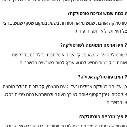
כמה שמש צריכה פורטולקה?
פורטולקה אוהבת שמש מלאה ופורחת בשפע במקום שטוף שמש. בחצי
צל היא תגדל אך תפרח פחות.
איזו אדמה מתאימה לפורטולקה?
לפורטולקה עדיף מצע מנוקז, אך היא סלחנית וגדלה גם בקרקעות
שונות. ניקוז טוב מסייע למנוע עודף לחות בשורשים הבשרניים.
האם פורטולקה אכילה?
כן, עלי הפורטולקה אכילים ובעלי טעם חמצמץ קל בזכות תכולת חומצה
אוקסלית. ניתן לקטוף אותם לאורך העונה ולהשתמש בהם טריים בסלט
או מבושלים.
איך מרביים פורטולקה?
פורטולקה מתרבה מזרעים, שתילים או ייחורים, וכן בהברכה של קבירת