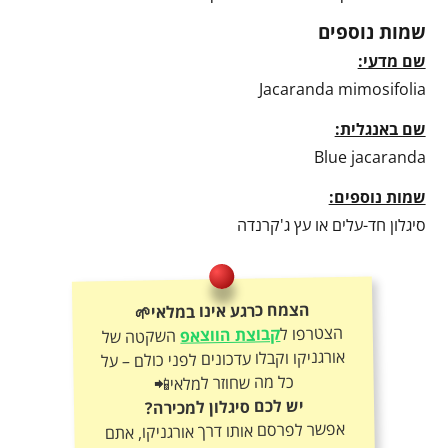
שמות נוספים
שם מדעי:
Jacaranda mimosifolia
שם באנגלית:
Blue jacaranda
שמות נוספים:
סיגלון חד-עלים או עץ ג'קרנדה
הצמח כרגע אינו במלאי🌱
הצטרפו ל
קבוצת הווצאפ
השקטה של
אורגניקו וקבלו עדכונים לפני כולם – על
כל מה שחוזר למלאי📲
יש לכם סיגלון למכירה?
אפשר לפרסם אותו דרך אורגניקו, אתם
קובעים את המחיר ואנחנו נעזור בפרסום