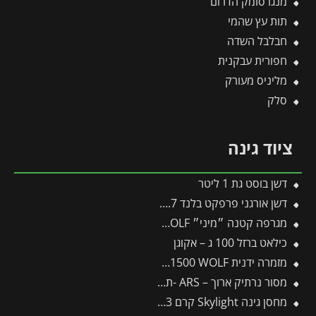
מנגו סומק הדרום
תות עץ שהמי
חבלבל השדה
חפורית עבקנית
מליניס מעורק
סלק
ציוד גינה
דשן בוסט גת 1 ליטר
דשן אורגני פרפקט בלנד 2.7 ק"ג
מגרפה קטנה ״מיני״ LJ-M/zm15 – WOLF
כילאט ברזל 100 ג – אקוגן
מזמרה ידנית by-pass indoor RR1500 WOLF
מסור נרתיק ארוך – ARS -תבור
מחסן גינה Skylight קרם 1.9X2.3 מבית פלרם – קנופיה