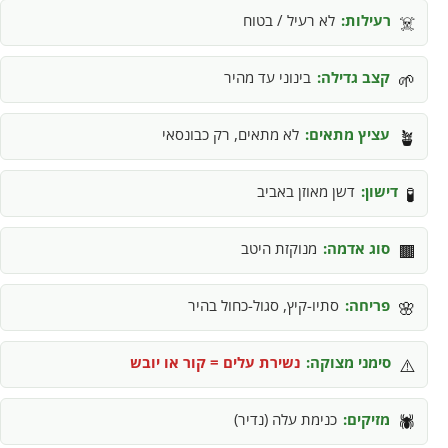
רעילות:
לא רעיל / בטוח
☠️
קצב גדילה:
בינוני עד מהיר
🌱
עציץ מתאים:
לא מתאים, רק כבונסאי
🪴
דישון:
דשן מאוזן באביב
🧪
סוג אדמה:
מנוקזת היטב
🟫
פריחה:
סתיו-קיץ, סגול-כחול בהיר
🌸
סימני מצוקה:
נשירת עלים = קור או יובש
⚠️
מזיקים:
כנימת עלה (נדיר)
🕷️