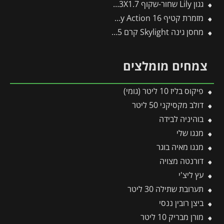
גגון Lily שחור-שקוף 1.3X1.7 בעיצוב רטרו מבית פלרם – Canopia
מזמרת קטיף 16 Easy Action ס"מ פיסקארס
מחסן גינה Skylight קרם 1.9X1.5 מבית פלרם – קנופיה
צמחים מומלצים
פיקוס בליז 10 ליטר (גומי)
דולב מקסיקני 50 ליטר
בוהיניה לבידה
מנגו שלי
מנגו מאיה בוגר
דורנטה מצויה
עץ ליצ'י
תערובת שתילה 30 ליטר
ביצן רובין ננסי
מורן מבריק 10 ליטר