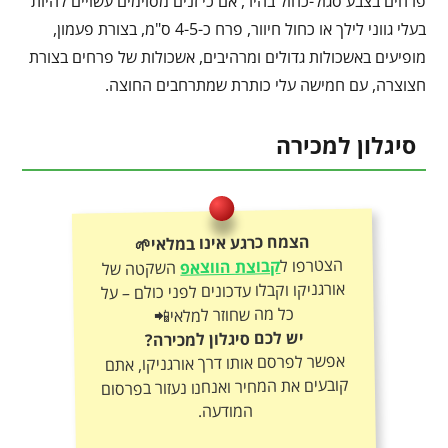
פרחים בצבע סגול-כחול בהיר, אם כי זנים מסוימים עשויים להיות
בעלי גווני לילך או כחול חיוור, פרח כ-4-5 ס"מ, בצורת פעמון,
מופיעים באשכולות גדולים ומרהיבים, אשכולות של פרחים בצורת
חצוצרה, עם חמישה עלי כותרת שמתרחבים החוצה.
סיגלון למכירה
הצמח כרגע אינו במלאי🌱
הצטרפו ל
קבוצת הווצאפ
השקטה של
אורגניקו וקבלו עדכונים לפני כולם – על
כל מה שחוזר למלאי📲
יש לכם סיגלון למכירה?
אפשר לפרסם אותו דרך אורגניקו, אתם
קובעים את המחיר ואנחנו נעזור בפרסום
המודעה.