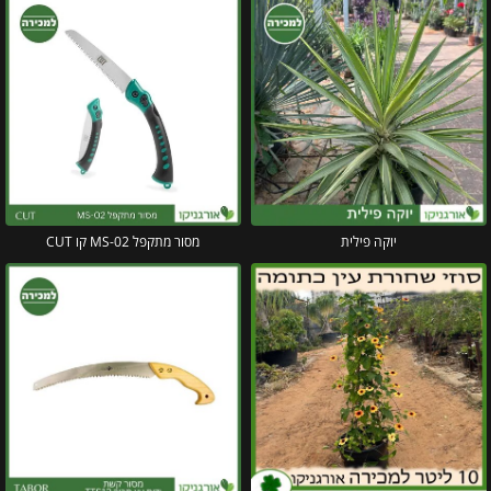
יוקה פילית
מסור מתקפל MS-02 קו CUT