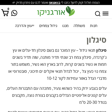
הצמח חולה? זקוק לדשן? כתבו לי
בוואצאפ
ואעזור לכם עם פתרון מדויק 🌱
0
חנות
משתלה
מנגו
גידול צמחים
ייעוץ והדרכה
אין מוצרים בסל הקניות.
סיגלון
סיגלון
תנאי גידול – עץ המוכר גם בשם סיגלון חד-עלים או עץ
ג'קרנדה, סיגלון צמח רב שנתי תדיר מותנה, שזה תדיר בשנים
חמות או נשיר בשנים קרות, לרוב בארץ הוא נשיר, משמש בתור
צמח נוי כעץ צל , יכול לגדול תנאי אקלים ים תיכוני, סובטרופי או
מדברי הגדל באזור עמידות לקור 10-12
עלים בצבע ירוק בהיר כשהוא צעיר, מתכהה עם התבגרות העלים,
עלים קטנים אליפטיים הגדלים בקבצים בצורת נוצה, מקבצים
בגודל 20-30 ס"מ