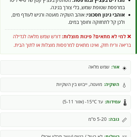
מגדלים בעציץ ובמרפסת:
מסתפק בעציץ קטן של 4-6 ליטר
במרפסת שטופת שמש, בלי צורך בגינה.
אוהבי גינון חסכוני:
אוהב השקיה מועטה ורגיש לעודף מים,
ולכן קל לתחזוקה וחוסך במים.
❌ למי לא מתאים?
פינות מוצלות:
דורש שמש מלאה לגדילה
בריאה וריח חזק, ואינו מתאים למרפסות מוצלות או לתוך הבית.
אור:
שמש מלאה
☀️
השקיה:
מועטה, ייבוש בין השקיות
💧
עמידות:
עד 15°C- (אזור 5-11)
🌡️
גובה:
5-20 ס"מ
📏
רעילות:
לא רעיל / בטוח (עשב תבלין אכיל)