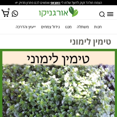
הצמח חולה? זקוק לדשן? שלחו לי
וואצאפ
ואתאים לכם פתרון מדויק 🌱
0
חנות
משתלה
מנגו
גידול צמחים
ייעוץ והדרכה
אין מוצרים בסל הקניות.
טימין לימוני