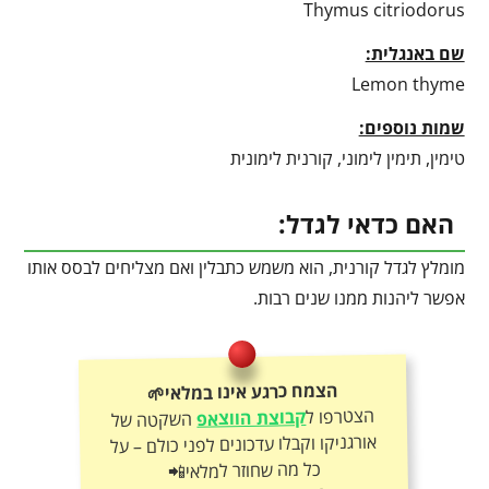
Thymus citriodorus
שם באנגלית:
Lemon thyme
שמות נוספים:
טימין, תימין לימוני, קורנית לימונית
האם כדאי לגדל:
מומלץ לגדל קורנית, הוא משמש כתבלין ואם מצליחים לבסס אותו
אפשר ליהנות ממנו שנים רבות.
הצמח כרגע אינו במלאי🌱
הצטרפו ל
קבוצת הווצאפ
השקטה של
אורגניקו וקבלו עדכונים לפני כולם – על
כל מה שחוזר למלאי📲