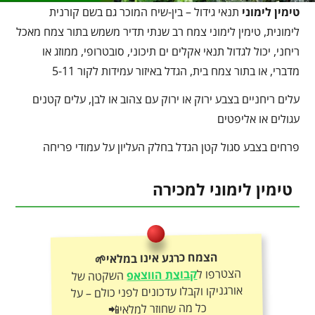
טימין לימוני
תנאי גידול – בין-שיח המוכר גם בשם קורנית
לימונית, טימין לימוני צמח רב שנתי תדיר משמש בתור צמח מאכל
ריחני, יכול לגדול תנאי אקלים ים תיכוני, סובטרופי, ממוזג או
מדברי, או בתור צמח בית, הגדל באיזור עמידות לקור 5-11
עלים ריחניים בצבע ירוק או ירוק עם צהוב או לבן, עלים קטנים
עגולים או אליפטים
פרחים בצבע סגול קטן הגדל בחלק העליון על עמודי פריחה
טימין לימוני למכירה
הצמח כרגע אינו במלאי🌱
הצטרפו ל
קבוצת הווצאפ
השקטה של
אורגניקו וקבלו עדכונים לפני כולם – על
כל מה שחוזר למלאי📲