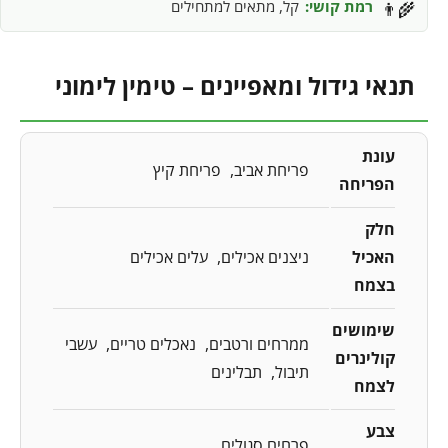
רמת קושי:
קל, מתאים למתחילים
👨‍🌾
תנאי גידול ומאפיינים – טימין לימוני
עונת
פריחת אביב
פריחת קיץ
הפריחה
חלק
האכיל
ניצנים אכילים
עלים אכילים
בצמח
שימושים
ממרחים ורטבים
נאכלים טריים
עשבי
קולינרים
תיבול
תבלינים
לצמח
צבע
פרחים סגולים