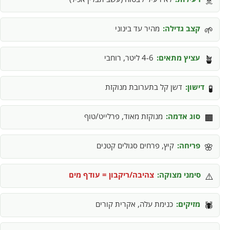
☠️
קצב גדילה:
מהיר עד בינוני
🌱
עציץ מתאים:
4-6 ליטר, רוחבי
🪴
דישון:
דשן קל בתערובת מנוקזת
🧪
סוג אדמה:
מנוקזת מאוד, פרלייט/טוף
🟫
פריחה:
קיץ, פרחים סגולים קטנים
🌸
סימני מצוקה:
צהיבה/ריקבון = עודף מים
⚠️
מזיקים:
כנימת עלה, אקרית קורים
🕷️