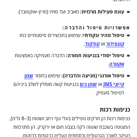
עונת פעילות מרכזית
:
מאביב ועד סתיו (מרץ–אוקטובר).
אפשרויות טיפול והדברה:
טיפול מהיר ונקודתי
:
שימוש בתכשירים סיסטמיים כמו
קונפידור
או
קודקוד
.
טיפול יסודי בנגיעות חמורה
:
הדברה מעמיקה באמצעות
אקטרה
.
טיפול אורגני (מניעה והדברה)
:
שימוש בחומר
שמן
קייצי JMS
או
שמן נים
בנגיעות קשה מומלץ לשלב ביניהם
לטיפול מעמיק
כנימות רכות
כנימות רכות הן חרקים טפילים בעלי גוף רחב ושטוח (3–8 מ"מ),
המצופה בשכבת שעווה דקה בצבע חום או ירקרק. הן מתרכזות
בעיקר לאורך הגבעולים ובתחתית העלים כנקודות דבוקות.