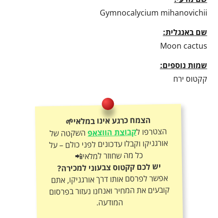
Gymnocalycium mihanovichii
שם באנגלית:
Moon cactus
שמות נוספים:
קקטוס ירח
הצמח כרגע אינו במלאי🌱
הצטרפו ל
קבוצת הווצאפ
השקטה של
אורגניקו וקבלו עדכונים לפני כולם – על
כל מה שחוזר למלאי📲
יש לכם קקטוס צבעוני למכירה?
אפשר לפרסם אותו דרך אורגניקו, אתם
קובעים את המחיר ואנחנו נעזור בפרסום
המודעה.