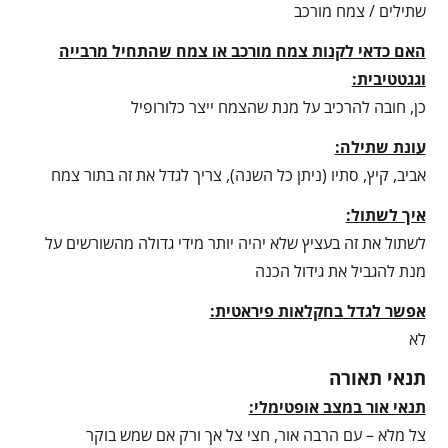
שתילים / צמח מורכב
האם כדאי לקנות צמח מורכב או צמח שהתחיל מרבייה
וגגטטיבית:
כן, חובה להרכיב על מנת שהצמח ייצר כלורופיל
עונת שתילה:
אביב, קיץ, סתיו (ניתן כל השנה), צריך לגדל את זה בתור צמח
איך לשתול:
לשתול את זה בעציץ שלא יהיה יותר מידי גדולה מהשורשים על
מנת להגביל את גידול הכנה
אפשר לגדל בחקלאות פיראטית:
לא
תנאי תאורה
תנאי אור במצב אופטימלי:
צל מלא – עם הרבה אור, חצי צל אך ורק אם שמש בוקר