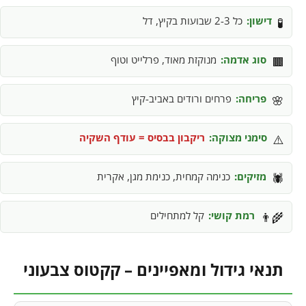
דישון:
כל 2-3 שבועות בקיץ, דל
🧪
סוג אדמה:
מנוקזת מאוד, פרלייט וטוף
🟫
פריחה:
פרחים ורודים באביב-קיץ
🌸
סימני מצוקה:
ריקבון בבסיס = עודף השקיה
⚠️
מזיקים:
כנימה קמחית, כנימת מגן, אקרית
🕷️
רמת קושי:
קל למתחילים
👨‍🌾
תנאי גידול ומאפיינים – קקטוס צבעוני