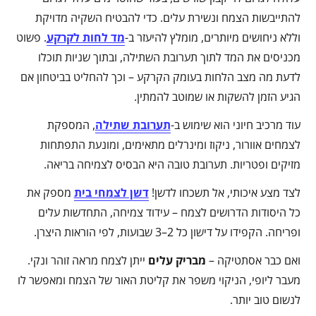
להתייבשות הצמח ונשירת עלים. כדי להבטיח השקיה מדויקת
וללא ניחושים מיותרים, מומלץ להיעזר ב-
מד לחות לקרקע
. פשוט
מכניסים את המד לתוך תערובת השתילה, ובתוך שניות תוכלו
לדעת מה מצב הלחות בעומק הקרקע – וכך להחליט בביטחון אם
הגיע הזמן להשקות או שמוטב להמתין.
עוד מרכיב חיוני הוא שימוש ב-
תערובת שתילה
, המספקת
לצמחים אוורור, ניקוז ומינרלים מתאימים, ומונעת התפתחות
מזיקים ופטריות. תערובת טובה היא הבסיס לצמיחה בריאה.
לצד מצע איכותי, אל תשכחו לדשן!
דשן לצמחי בית
מספק את
כל היסודות הדרושים לצמח – עידוד צמיחה, התחדשות עלים
ופריחה. הקפידו על דישון כל 2–3 שבועות, לפי הוראות היצרן.
ואם כבר אסתטיקה –
מבריק עלים
ייתן לצמח מראה זוהר ונקי.
מעבר ליופי, הניקוי משפר את קליטת האור של הצמח ומאפשר לו
לנשום טוב יותר.