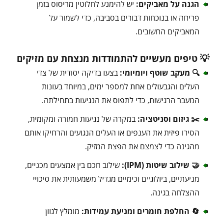
הגנה על מאביקים:
יש להימנע לחלוטין מריסוס בזמן
פריחה או בנוכחות דבורים בסביבה, כדי לשמור על
המאביקים החשובים.
💡 טיפים מעשיים להתמודדות מנצחת עם מזיקים
🔍 מעקב שוטף ויומיומי:
בצעו בדיקה יסודית של צדי
העלים והגבעולים אחת למספר ימים, במיוחד בעונות
המעבר הרגישות, כדי לתפוס את הנגיעות בתחילתה.
✂️ גיזום וסניטציה:
במקרה של נגיעות חמורה ומקומית,
הסירו פיזית את הענפים או העלים הנגועים והרחיקו אותם
מהגינה כדי לצמצם את הפצת המזיק.
🤝 שילוב שיטות (IPM):
שילוב חכם בין אמצעים מכניים,
מניעתיים, ביולוגיים וכימיים מגדיל משמעותית את סיכויי
ההצלחה בגינה.
🔄 החלפת חומרים ומניעת עמידות:
מומלץ לגוון