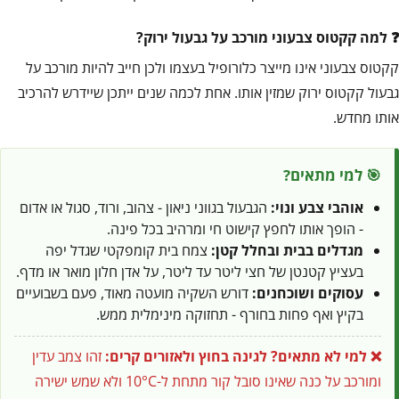
למה קקטוס צבעוני מורכב על גבעול ירוק?
קקטוס צבעוני אינו מייצר כלורופיל בעצמו ולכן חייב להיות מורכב על
גבעול קקטוס ירוק שמזין אותו. אחת לכמה שנים ייתכן שיידרש להרכיב
אותו מחדש.
🎯 למי מתאים?
אוהבי צבע ונוי:
הגבעול בגווני ניאון - צהוב, ורוד, סגול או אדום
- הופך אותו לחפץ קישוט חי ומרהיב בכל פינה.
מגדלים בבית ובחלל קטן:
צמח בית קומפקטי שגדל יפה
בעציץ קטנטן של חצי ליטר עד ליטר, על אדן חלון מואר או מדף.
עסוקים ושוכחנים:
דורש השקיה מועטה מאוד, פעם בשבועיים
בקיץ ואף פחות בחורף - תחזוקה מינימלית ממש.
❌ למי לא מתאים?
לגינה בחוץ ולאזורים קרים:
זהו צמב עדין
ומורכב על כנה שאינו סובל קור מתחת ל-10°C ולא שמש ישירה