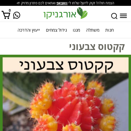
הצמח חולה? זקוק לדשן? שלחו לי
וואצאפ
ואתאים לכם פתרון מדויק 🌱
0
חנות
משתלה
מנגו
גידול צמחים
ייעוץ והדרכה
אין מוצרים בסל הקניות.
קקטוס צבעוני