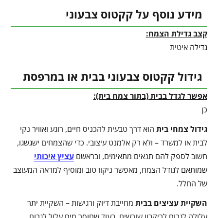
מידע נוסף על קקטוס צבעוני
קצב גדילת הצמח:
גדילה איטית
גידול קקטוס צבעוני בבית או במרפסת
אפשר לגדל בבית (בתור צמח בית):
כן
גידול צמחי בית
הוא דרך טבעית להכניס חיים, רוגע ואוויר נקי
לבית או למשרד – ולא רק אלמנט עיצובי. כדי שהצמחים ישגשגו,
חשוב לספק להם תנאים מתאימים, ובראשם
עציץ איכותי
שמותאם לגודל הצמח, מאפשר ניקוז טוב ומוסיף למראה המעוצב
של החלל.
השקיית עציצים בבית
מחייבת דיוק ורגישות – השקיית יתר
עלולה לגרום לריקבון שורשים, בעוד שחוסר מים עלול לגרום