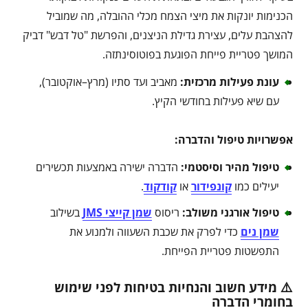
הכנימות יונקות את מיצי הצמח מכלי ההובלה, מה שמוביל
להצהבת עלים, עצירת גדילת הניצנים, והפרשת "טל דבש" דביק
המושך פטריית פייחת הפוגעת בפוטוסינתזה.
עונת פעילות מרכזית
:
מאביב ועד סתיו (מרץ–אוקטובר),
עם שיא פעילות בחודשי הקיץ.
אפשרויות טיפול והדברה
:
טיפול מהיר וסיסטמי
:
הדברה ישירה באמצעות תכשירים
יעילים כמו
קונפידור
או
קודקוד
.
טיפול אורגני משולב
:
ריסוס
שמן קייצי JMS
בשילוב
שמן נים
כדי לפרק את שכבת השעווה ולמנוע את
התפשטות פטריית הפייחת.
⚠️ מידע חשוב והנחיות בטיחות לפני שימוש
בחומרי הדברה