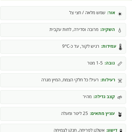
אור:
שמש מלאה / חצי צל
☀️
השקיה:
מרובה וסדירה, לחות עקבית
💧
עמידות:
רגיש לקור, עד כ-9°C
🌡️
גובה:
1-5 מטר
📏
רעילות:
רעיל! כל חלקי הצמח, המיץ מגרה
☠️
קצב גדילה:
מהיר
🌱
עציץ מתאים:
25 ליטר ומעלה
🪴
דישון:
אשלגן לפריחה, חנקן לצמיחה
🧪