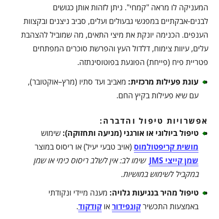
המעניקה לו מראה "קמחי". ניתן לזהות אותן כגושים
לבנים-אבקתיים במפגשי גבעולים ועלים, סביב ניצנים ובקצוות
הענפים. הכנימה יונקת את מיצי התאים, מה שמוביל להצהבת
עלים, עיוות צימוח, דלדול העץ והפרשת סוכרים המפתחים
פטריית פיח (פייחת) הפוגעת בפוטוסינתזה.
עונת פעילות מרכזית
:
מאביב ועד סתיו (מרץ–אוקטובר),
עם שיא פעילות בקיץ החם.
אפשרויות טיפול והדברה:
טיפול ביולוגי או אורגני (מניעה ותחזוקה)
:
שימוש
מושית קריפטולמוס
(אויב טבעי יעיל) או ריסוס במוצר
שמן קייצי JMS
שימו לב: אין לשלב ריסוס כימי או שמן
במקביל לשימוש במושיות
.
טיפול מהיר בנגיעות גלויה
:
מענה מיידי ונקודתי
באמצעות התכשיר
קונפידור
או
קודקוד
.