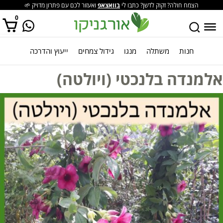
הצמח חולה? זקוק לדשן? כתבו לי
בוואצאפ
ואעזור לכם עם פתרון מדויק 🌱
0
חנות
משתלה
מנגו
גידול צמחים
ייעוץ והדרכה
אין מוצרים בסל הקניות.
אלמנדה בלנכטי (ויולטה)