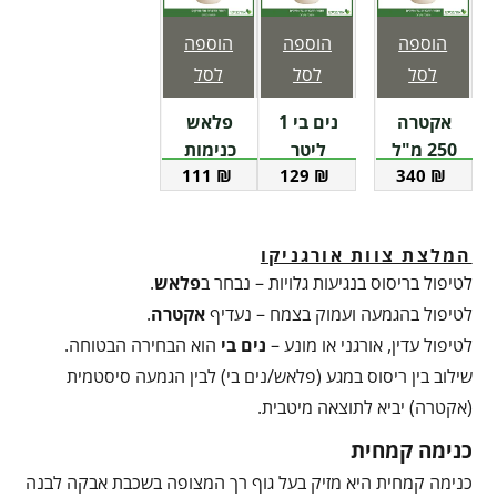
הוספה
הוספה
הוספה
לסל
לסל
לסל
אקטרה
נים בי 1
פלאש
250 מ"ל
ליטר
כנימות
111
₪
129
₪
340
₪
– קוטל
10 מ"ל
כנימות
ומזיקים
המלצת צוות אורגניקו
לטיפול בריסוס בנגיעות גלויות – נבחר ב
פלאש
.
לטיפול בהגמעה ועמוק בצמח – נעדיף
אקטרה
.
לטיפול עדין, אורגני או מונע –
נים בי
הוא הבחירה הבטוחה.
שילוב בין ריסוס במגע (פלאש/נים בי) לבין הגמעה סיסטמית
(אקטרה) יביא לתוצאה מיטבית.
כנימה קמחית
כנימה קמחית היא מזיק בעל גוף רך המצופה בשכבת אבקה לבנה