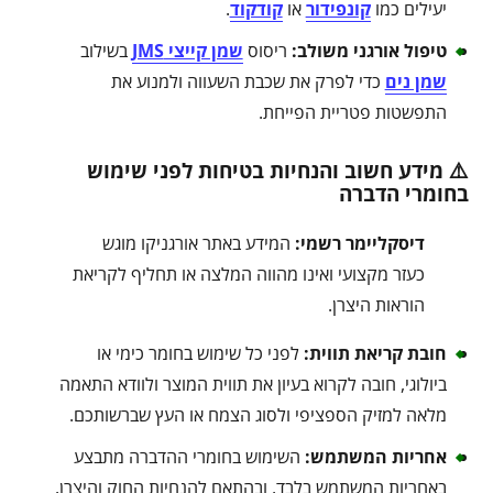
יעילים כמו
קונפידור
או
קודקוד
.
טיפול אורגני משולב
:
ריסוס
שמן קייצי JMS
בשילוב
שמן נים
כדי לפרק את שכבת השעווה ולמנוע את
התפשטות פטריית הפייחת.
⚠️ מידע חשוב והנחיות בטיחות לפני שימוש
בחומרי הדברה
דיסקליימר רשמי:
המידע באתר אורגניקו מוגש
כעזר מקצועי ואינו מהווה המלצה או תחליף לקריאת
הוראות היצרן.
חובת קריאת תווית:
לפני כל שימוש בחומר כימי או
ביולוגי, חובה לקרוא בעיון את תווית המוצר ולוודא התאמה
מלאה למזיק הספציפי ולסוג הצמח או העץ שברשותכם.
אחריות המשתמש:
השימוש בחומרי ההדברה מתבצע
באחריות המשתמש בלבד, ובהתאם להנחיות החוק והיצרן.