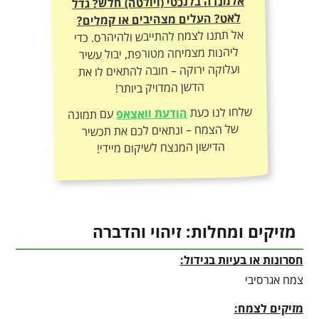
אלמנדה בלנכטי (ויולטה) חלש? גדל
לאט? העלים מצהיבים או קמלים?
אל תתנו לצמח להתייבש ולהיהרס. כדי
ליהנות מצמיחה מטורפת, יבול עשיר
ועלוקה ירוקה – חובה להתאים לו את
הדשן המדויק ביותר!
שלחו לנו כעת
הודעת וואצאפ
עם תמונה
של הצמח – ונתאים לכם את תכשיר
הדישון המנצח לשיקום מיידי!
מזיקים ומחלות: זיהוי והדברה
חסרונות או בעיות בגידול:
צמח אגרסיבי
מזיקים לצמח: