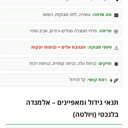
סוג אדמה:
עשירה, לחה ומנוקזת, הומוס
🟫
פריחה:
פרחי חצוצרה סגולים-ורודים, אביב-סתיו
🌸
סימני מצוקה:
הצהבת עלים = כנימות יונקות
⚠️
מזיקים:
כנימת עלה, כנימה קמחית, כנימות רכות
🕷️
רמת קושי:
קל לגידול
👨‍🌾
תנאי גידול ומאפיינים – אלמנדה
בלנכטי (ויולטה)