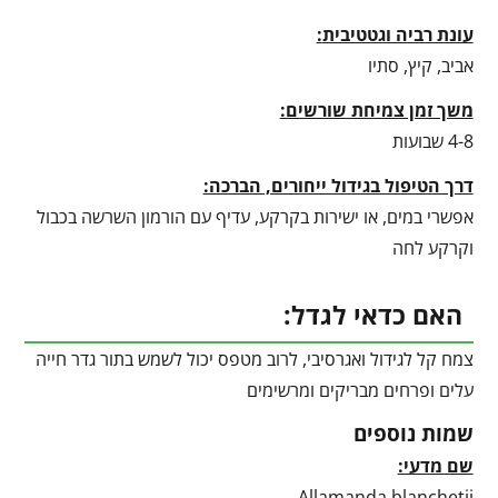
עונת רביה וגטטיבית
:
אביב, קיץ, סתיו
משך זמן צמיחת שורשים:
4-8 שבועות
דרך הטיפול בגידול ייחורים, הברכה:
אפשרי במים, או ישירות בקרקע, עדיף עם הורמון השרשה בכבול
וקרקע לחה
האם כדאי לגדל:
צמח קל לגידול ואגרסיבי, לרוב מטפס יכול לשמש בתור גדר חייה
עלים ופרחים מבריקים ומרשימים
שמות נוספים
שם מדעי:
Allamanda blanchetii