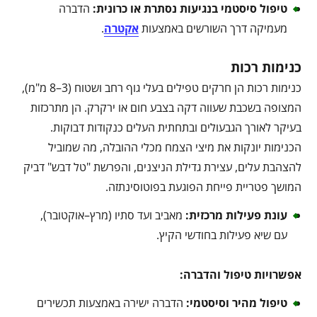
טיפול סיסטמי בנגיעות נסתרת או כרונית
:
הדברה
מעמיקה דרך השורשים באמצעות
אקטרה
.
כנימות רכות
כנימות רכות הן חרקים טפילים בעלי גוף רחב ושטוח (3–8 מ"מ),
המצופה בשכבת שעווה דקה בצבע חום או ירקרק. הן מתרכזות
בעיקר לאורך הגבעולים ובתחתית העלים כנקודות דבוקות.
הכנימות יונקות את מיצי הצמח מכלי ההובלה, מה שמוביל
להצהבת עלים, עצירת גדילת הניצנים, והפרשת "טל דבש" דביק
המושך פטריית פייחת הפוגעת בפוטוסינתזה.
עונת פעילות מרכזית
:
מאביב ועד סתיו (מרץ–אוקטובר),
עם שיא פעילות בחודשי הקיץ.
אפשרויות טיפול והדברה
:
טיפול מהיר וסיסטמי
:
הדברה ישירה באמצעות תכשירים