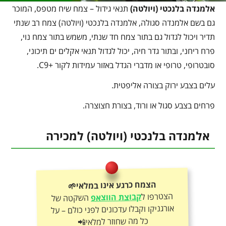
אלמנדה בלנכטי (ויולטה)
תנאי גידול – צמח שיח מטפס, המוכר
גם בשם אלמנדה סגולה, אלמנדה בלנכטי (ויולטה) צמח רב שנתי
תדיר ויכול לגדול גם בתור צמח חד שנתי, משמש בתור צמח נוי,
פרח ריחני, ובתור גדר חיה, יכול לגדול תנאי אקלים ים תיכוני,
סובטרופי, טרופי או מדברי הגדל באזור עמידות לקור +C9.
עלים בצבע ירוק בצורה אליפטית.
פרחים בצבע סגול או ורוד, בצורת חצוצרה.
אלמנדה בלנכטי (ויולטה) למכירה
הצמח כרגע אינו במלאי🌱
הצטרפו ל
קבוצת הווצאפ
השקטה של
אורגניקו וקבלו עדכונים לפני כולם – על
כל מה שחוזר למלאי📲