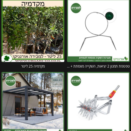
טפטפת תמנון 2 יציאות, השקייה מווסתת + טפטפת 8 ליטר לשעה
מקדמיה 25 ליטר