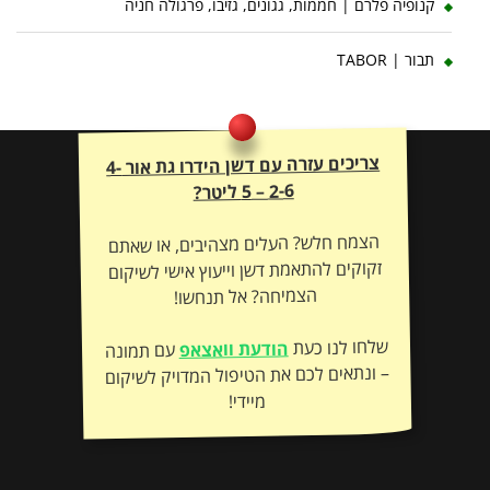
קנופיה פלרם | חממות, גגונים, גזיבו, פרגולה חניה
תבור | TABOR
צריכים עזרה עם דשן הידרו גת אור 4-
2-6 – 5 ליטר?
הצמח חלש? העלים מצהיבים, או שאתם
זקוקים להתאמת דשן וייעוץ אישי לשיקום
הצמיחה? אל תנחשו!
שלחו לנו כעת
הודעת וואצאפ
עם תמונה
– ונתאים לכם את הטיפול המדויק לשיקום
מיידי!