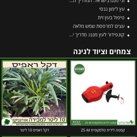
זני מנגו בישראל: המדריך המלא לזנים נדירים, מקומיים ובינלאומיים
עץ לימון ננסי
טיפול בעץ זית
עצים למרפסת שמש מלאה
קונפידור לעץ מנגו: מדריך יישום, מינונים ודגשי בטיחות חיוניים
צמחים וציוד לגינה
קסטה לידית טלסקופית ZS-M
דקל ראפיס 10 ליטר