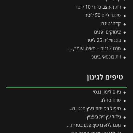
זית מעוצב כדורי 10 ליטר
פינגר ליים 50 ליטר
קלמנטינה
צימוקים יפנים
בוגנוויליה 25 ליטר
מנגו 3 זנים – מאיה, עומר, קיט – 60 ליטר
זית בונסאי בינוני
טיפים לגינון
גיזום לימון ננסי
פרח סחלב
טיפול בפייחת בעץ מנגו: המדריך המלא לחיסול השכבה השחורה
גידול עץ זית בעציץ
מנגו ללא גרעין: פגם בפריחה או יתרון אקזוטי?