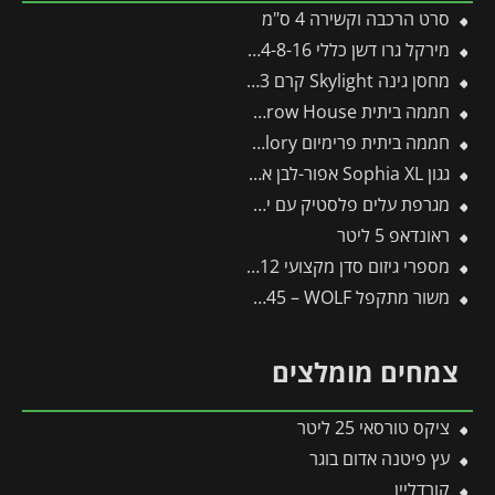
סרט הרכבה וקשירה 4 ס"מ
מירקל גרו דשן כללי 24-8-16 – 675 גרם
מחסן גינה Skylight קרם 1.9X2.3 מבית פלרם – קנופיה
חממה ביתית 1.2X2.4 Lean To Grow House כסף-הייבריד מבית פלרם – קנופיה
חממה ביתית פרימיום 2.5X3.6 Glory מבית פלרם – Canopia
גגון Sophia XL אפור-לבן אופל 1.4X8.5 עיצוב מודרני מבית פלרם – Canopia
מגרפת עלים פלסטיק עם ידית אלומיניום פיסקארס
ראונדאפ 5 ליטר
מספרי גיזום סדן מקצועי 12 GG -תבור
משור מתקפל SAW145 – WOLF
צמחים מומלצים
ציקס טורסאי 25 ליטר
עץ פיטנה אדום בוגר
קורדליין