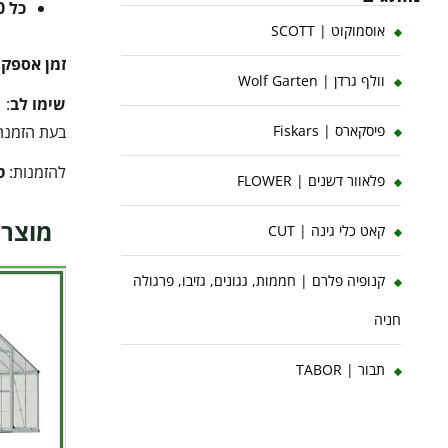
כל 10 ק"ג נוספים
אוסמוקוט | SCOTT
זמן אספק
וולף גרדן | Wolf Garten
שימו לב
:
בעת הזמנה 
פיסקארס | Fiskars
להזמנות:
ט
פלאוור דשנים | FLOWER
מוצרי
קאט כלי גינה | CUT
קנופיה פלרם | חממות, גגונים, גזיבו, פרגולה
חניה
תבור | TABOR