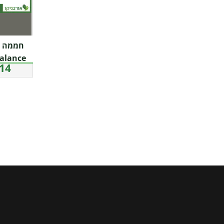
4 ₪
a