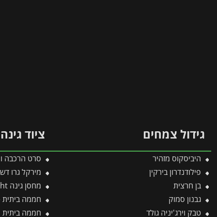
גידול צמחים
ציוד גינה
היביסקוס מזהיר
סרט הרכבה וקשיר
פילודנדרון בירקין
מירקל גרו דשן כללי 4-8-16
בן חרצית
מחסן גינה Skylight קרם 1.9X2.3 מבית פלרם – קנופיה
גבנון סמוק
חממה ביתית 1.2X2.4 Lean To Grow House כסף-הייבריד מבית פלרם – קנופיה
טבק וירג'יניה גולד
חממה ביתית פרימיום 2.5X3.6 Glory 