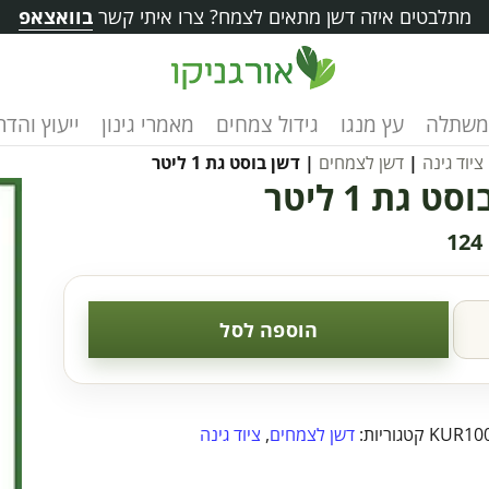
מתלבטים איזה דשן מתאים לצמח? צרו איתי קשר
בוואצאפ
משתלה
עץ מנגו
גידול צמחים
מאמרי גינון
ייעוץ והד
ציוד גינה
|
דשן לצמחים
| דשן בוסט גת 1 ליטר
ט גת 1 ליטר
124
הוספה לסל
KUR10
קטגוריות:
דשן לצמחים
,
ציוד גינה