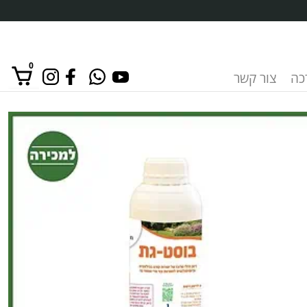
0
רכה
צור קשר
אין מוצרים בסל הקניות.
כמות
של
דשן
בוסט
גת