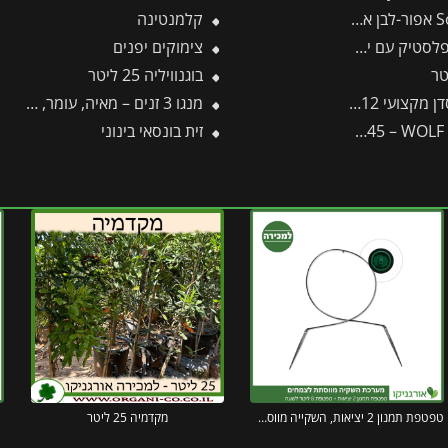
קלמנטינה
ית אלומיניום פיסקארס
צימוקים יפנים
בוגנוויליה 25 ליטר
ועי 12 GG -תבור
מנגו 3 זנים – מאיה, עומר, קיט – 60 ליטר
S
זית בונסאי בינוני
טפטפת תמנון 2 יציאות, השקייה מווסתת + טפטפת 8 ליטר לשעה
מקדמיה 25 ליטר