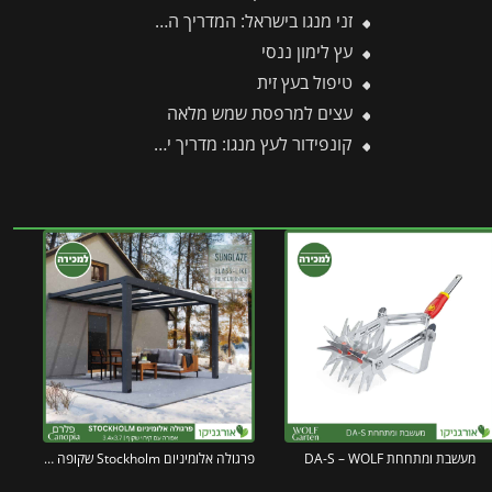
זני מנגו בישראל: המדריך המלא לזנים נדירים, מקומיים ובינלאומיים
עץ לימון ננסי
טיפול בעץ זית
עצים למרפסת שמש מלאה
קונפידור לעץ מנגו: מדריך יישום, מינונים ודגשי בטיחות חיוניים
מעשבת ומתחחת DA-S – WOLF
פרגולה אלומיניום Stockholm שקופה 3.4X3.7 עיצוב מודרני מבית Canopia