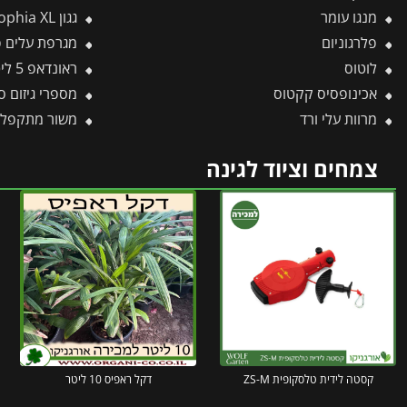
מנגו עומר
גגון Sophia XL אפור-לבן אופל 1.4X8.5 עיצוב מודרני מבית פלרם – Canopia
פלרגוניום
מגרפת עלים פלסטיק עם יד
לוטוס
ראונדאפ 5 ליטר
אכינופסיס קקטוס
מספרי גיזום סדן מקצ
מרוות עלי ורד
משור מתקפל AW145 – WOLF
צמחים וציוד לגינה
קסטה לידית טלסקופית ZS-M
דקל ראפיס 10 ליטר