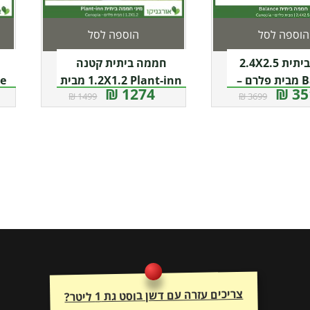
הוספה לסל
הוספה לסל
חממה ביתית 2.4X2.5
חממה ביתית קטנה
Balance מבית פלרם –
1.2X1.2 Plant-inn מבית
1274 ₪
351
1499 ₪
3699 ₪
Canopi
פלרם – קנופיה
צריכים עזרה עם דשן בוסט גת 1 ליטר?