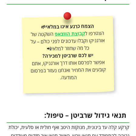
הצמח כרגע אינו במלאי🌱
הצטרפו ל
קבוצת הווצאפ
השקטה של
אורגניקו וקבלו עדכונים לפני כולם – על
כל מה שחוזר למלאי📲
יש לכם שרביטן למכירה?
אפשר לפרסם אותו דרך אורגניקו, אתם
קובעים את המחיר ואנחנו נעזור בפרסום
המודעה.
תנאי גידול שרביטן – טיפול:
קרקע קלה עד בינונית, מנוקזת היטב ואף חולית או סלעית, יכולת
גבוהה להתמודד עם תנאי יובש. כאשר תנאי אור חזקים מעודדים