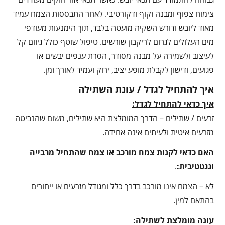
צימוח צפוף ומבנה זקוף ודקורטיבי. לאחר התבססות הצמח עמיד
מאוד ליובש ודורש השקיה מועטה בלבד, תוך הימנעות מעודפי
מים העלולים לגרום לריקבון שורשים. טיפול שוטף כולל גיזום קל
לעיצוב ולשמירה על מבנה מסודר, הסרת ענפים יבשים או
פגועים, ודישון לקבלת מופע יציב, ירוק ועמיד לאורך זמן.
איך להתחיל לגדל / עונת השתילה
איך כדאי להתחיל לגדל:
זרעים / שתילים – הדרך המומלצת היא שתילים, משום שהנביטה
מזרעים איטית ולעיתים אינה אחידה.
האם כדאי לקנות צמח מורכב או צמח שהתחיל מרבייה
וגגטטיבית:
.
לא – הצמח אינו מורכב בדרך כלל ומגודל מזרעים או ייחורים
בהתאם למין.
עונה מומלצת לשתילה: