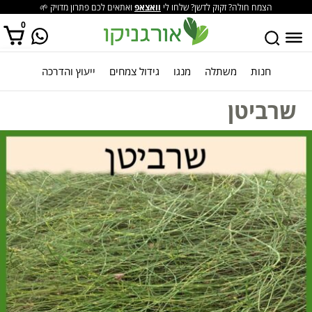
הצמח חולה? זקוק לדשן? שלחו לי
וואצאפ
ואתאים לכם פתרון מדויק 🌱
0
חנות
משתלה
מנגו
גידול צמחים
ייעוץ והדרכה
אין מוצרים בסל הקניות.
שרביטן