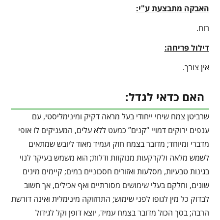
האבקה מתבצעת ע"י:
רוח.
דילול פריחה:
אין צורך.
האם כדאי לגדל:
שרביטן צמח שיחי ייחודי בעל מראה דקיק ומינימליסטי, עם
ענפים ירוקים דמויי “קנים” כמעט ללא עלים, המעניקים לו אופי
מדברי ומיוחד; מדובר בצמח חזק ועמיד מאוד ליובש שמתאים
לשמש מלאה ולקרקעות מנוקזות ודלות; הוא משמש בעיקר לנוי
בגינות טבעיות, מסלעות ואזורים חסכוניים במים; קיימים מינים
שונים, וחלקם בעלי שימושים מסורתיים ואף אכילים, אך חשוב
לבדוק כל מין לגופו לפני שימוש; התחזוקה מינימלית ואינה דורשת
הרבה; בסך הכול מדובר בצמח עמיד, יוצא דופן וקל לגידול