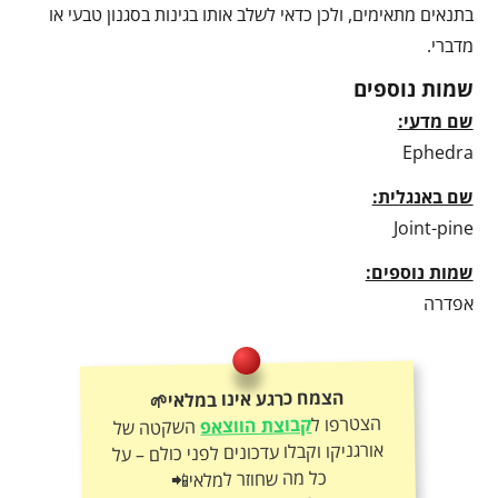
בתנאים מתאימים, ולכן כדאי לשלב אותו בגינות בסגנון טבעי או
מדברי.
שמות נוספים
שם מדעי:
Ephedra
שם באנגלית:
Joint-pine
שמות נוספים:
אפדרה
הצמח כרגע אינו במלאי🌱
הצטרפו ל
קבוצת הווצאפ
השקטה של
אורגניקו וקבלו עדכונים לפני כולם – על
כל מה שחוזר למלאי📲