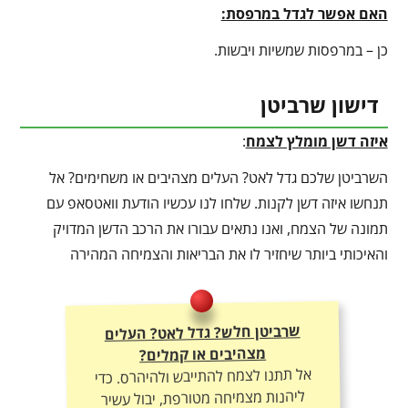
האם אפשר לגדל במרפסת:
כן – במרפסות שמשיות ויבשות.
דישון שרביטן
איזה דשן מומלץ לצמח
:
השרביטן שלכם גדל לאט? העלים מצהיבים או משחימים? אל
תנחשו איזה דשן לקנות. שלחו לנו עכשיו הודעת וואטסאפ עם
תמונה של הצמח, ואנו נתאים עבורו את הרכב הדשן המדויק
והאיכותי ביותר שיחזיר לו את הבריאות והצמיחה המהירה
שרביטן חלש? גדל לאט? העלים
מצהיבים או קמלים?
אל תתנו לצמח להתייבש ולהיהרס. כדי
ליהנות מצמיחה מטורפת, יבול עשיר
ועלוקה ירוקה – חובה להתאים לו את