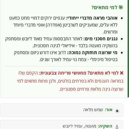
🎯 למי מתאים?
אוהבי מראה מדברי ייחודי:
ענפים ירוקים דמויי מחט כמעט
ללא עלים, שמעניקים לשרביטן (אפדרה) אופי מדברי מיוחד
ומרשים.
גננים חסכני מים:
לאחר התבססות עמיד מאוד ליובש ומסתפק
בהשקיה מועטה בלבד - אידיאלי לגינה חסכונית.
מי שרוצה תחזוקה נמוכה:
לרוב אינו דורש גיזום ומסתפק
בטיפול מינימלי - צמח נוי עמיד לאורך שנים.
❌ למי לא מתאים?
מחפשי פריחה צבעונית:
הקסם שלו
במראה הענפים ולא בפרחים בולטים, ולכן פחות מתאים למי
שרוצה גינה מלאת פרחים ססגוניים.
אור:
שמש מלאה
☀️
השקיה:
מועטה, עמיד ליובש
💧