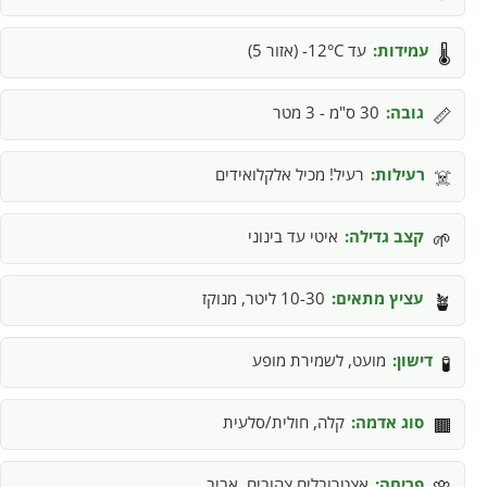
עמידות:
עד 12°C- (אזור 5)
🌡️
גובה:
30 ס"מ - 3 מטר
📏
רעילות:
רעיל! מכיל אלקלואידים
☠️
קצב גדילה:
איטי עד בינוני
🌱
עציץ מתאים:
10-30 ליטר, מנוקז
🪴
דישון:
מועט, לשמירת מופע
🧪
סוג אדמה:
קלה, חולית/סלעית
🟫
פריחה:
אצטרובלים צהובים, אביב
🌸