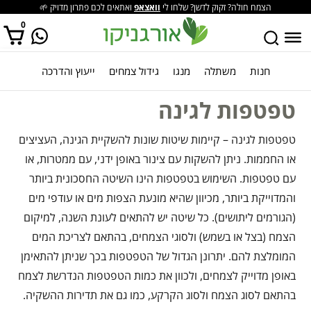
הצמח חולה? זקוק לדשן? שלחו לי
וואצאפ
ואתאים לכם פתרון מדויק 🌱
0
חנות
משתלה
מנגו
גידול צמחים
ייעוץ והדרכה
אין מוצרים בסל הקניות.
טפטפות לגינה
טפטפות לגינה – קיימות שיטות שונות להשקיית הגינה, העציצים
או החממות. ניתן להשקות עם צינור באופן ידני, עם ממטרות, או
עם טפטפות. השימוש בטפטפות הינו השיטה החסכונית ביותר
והמדוייקת ביותר, מכיוון שהיא מונעת הצפות מים או עודפי מים
(הגורמים ליתושים). כל שיטה יש להתאים לעונת השנה, למיקום
הצמח (בצל או בשמש) ולסוגי הצמחים, בהתאם לצריכת המים
המומלצת להם. יתרונן הגדול של הטפטפות בכך שניתן להתאימן
באופן מדוייק לצמחים, ולכוון את כמות הטפטפות הנדרשת לצמח
בהתאם לסוג הצמח ולסוג הקרקע, כמו גם את תדירות ההשקיה.