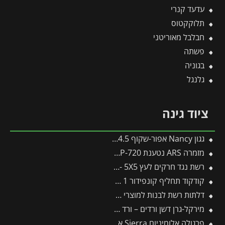
עדעד קנרי
תלוקקטוס
חבלבל מאוריטני
פשתה
בגוניה
גלנגל
ציוד גינה
גגון Nancy אפור-שקוף 0.9X4.5 עיצוב מודרני מבית פלרם – Canopia
מזמרה ARS נטענת V14.4 EP-720 -תבור
רשת נגד חרקים לעץ 5X5 -תבור
קודקוד תחליף קונפידור 1 ליטר (תפזול)
דלתות רשת לבנות למוצרי פלרם – Canopia
מירקל-גרן דשן ורדים – ורד – 18-24-16
פרגולה אלומיניום Sierra אפורה 3X7.4 מבית פלרם – Canopia