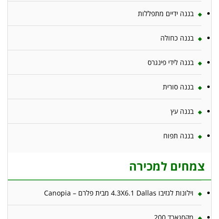
בננה ידיים מתפללות
בננה כחולה
בננה לידי פינגרס
בננה סורית
בננה עץ
בננה תפוח
צמחים למכירה
וילונות לגזיבו 4.3X6.1 Dallas מבית פלרם – Canopia
מקסגארד 200