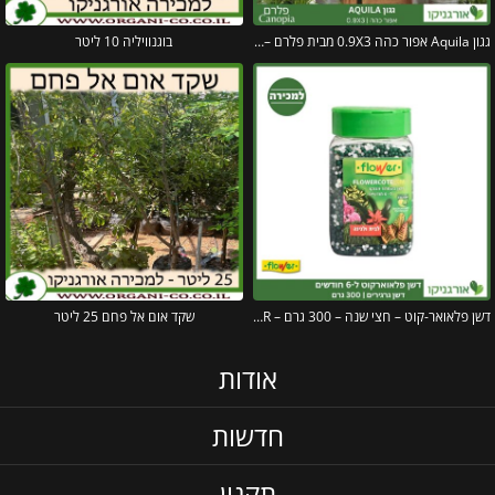
גגון Aquila אפור כהה 0.9X3 מבית פלרם – Canopia
בוגנוויליה 10 ליטר
דשן פלאואר-קוט – חצי שנה – 300 גרם – FLOWER
שקד אום אל פחם 25 ליטר
אודות
חדשות
תקנון