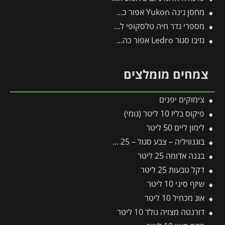
מחסן גינה Yukon אפור כהה 3.3X2.7 מבית פלרם – קנופיה
מספרי גדר חיה טלסקופי להב גלי 212-B -תבור
גזיבו סגור Ledro אפור כהה 3X3 מבית פלרם – Canopia
צמחים מומלצים
צימוקים יפנים
פיקוס בליז 10 ליטר (גומי)
לימון ליים 50 ליטר
בוגנוויליה – צבע סגול – 25 ליטר
בננה אדומה 25 ליטר
דקל טבעות 25 ליטר
שיזף סיני 10 ליטר
אוג מכחיל 10 ליטר
דורנטה מצויה גולד 10 ליטר