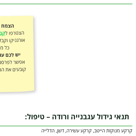
הצמח כ
הצטרפו ל
קבו
כל מה
יש לכם עג
אפשר לפרסם א
קובעים את המ
תנאי גידול עגבנייה ורודה – טיפול:
קרקע מנוקזת הייטב, קרקע עשירה, דשן, הדלייה