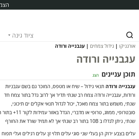
הצמח
ציוד גינה
אורגניקו
|
גידול צמחים
| עגבנייה ורודה
עגבנייה ורודה
תוכן עניינים
הצג
עגבנייה ורודה
תנאי גידול – שיח או מטפס, המוכר גם בשם עגבניות
ורודות, עגבנייה ורודה צמח רב שנתי תדיר אך לרוב גדל בתור צמח חד
שנתי, משמש בתור צמח מאכל, יכול לגדול תנאי אקלים ים תיכוני,
סובטרופי, ממוזג, טרופי או מדברי, הגדל באזור עמידות לקור
שנתי, ניתן לגדלו ב 10B בתור רב שנתי אך לא תמיד שורד את החורף
עלים בצבע ירוק הן בעלי שני סוגי עלים תלוי זן: עלים רגילים ועלי תפוח