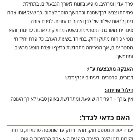
פרח עדין ומרהיב, מופיע בזוגות לאורך הגבעולים. בתחילת
פתיחתו צבעו לבן־שמנת ובהמשך הופך לצהוב, כך שעל אותו צמח
ניתן לראות שילוב של לבן וצהוב בו־זמנית. לפרח צורה
צינורית־מאורכת המסתיימת בשפה מחולקת לאונות עדינות, והוא
מפיץ ניחוח מתוק וחזק, במיוחד בשעות הערב. כל פרח יחיד חי
מספר ימים, אך הפריחה מתחדשת ברצף ויוצרת מופע מרשים
ומתמשך.
האבקה מתבצעת ע"י:
דבורים, פרפרים ולעיתים יונקי דבש
דילול פריחה:
אין צורך – הפריחה שופעת ומתחדשת באופן טבעי לאורך העונה.
האם כדאי לגדל:
יערה יפנית מטפס חזק, מהיר וירוק־עד שמכסה פרגולות, גדרות
וקירות בזמן קצר, היערה היפנית היא אחת הבחירות היפות