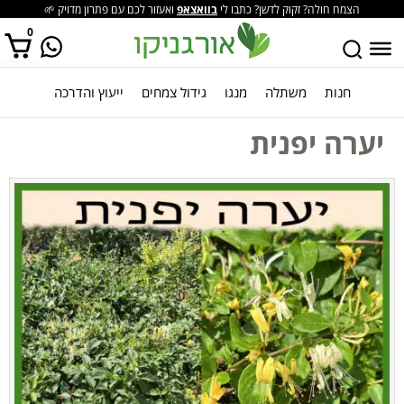
הצמח חולה? זקוק לדשן? כתבו לי
בוואצאפ
ואעזור לכם עם פתרון מדויק 🌱
0
חנות
משתלה
מנגו
גידול צמחים
ייעוץ והדרכה
אין מוצרים בסל הקניות.
יערה יפנית