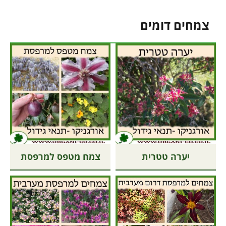
צמחים דומים
יערה טטרית
צמח מטפס למרפסת