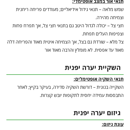
תנאי אור במצב אופטימלי:
שמש מלאה – תנאי גידול אידיאליים; מעודדים פריחה ריחנית
וצמיחה מהירה.
חצי צל – יכולה לגדול היטב גם בתנאי חצי צל, אך תפרח פחות
וצפיפות העלים תפחת.
צל מלא – שורדת גם בצל, אך הצמיחה איטית מאוד והפריחה דלה
מאוד עד אפסית. לא מומלץ והרבה מאוד אור
השקיית יערה יפנית
תנאי השקיה אופטימלים:
השקייה בנונית – דורשת השקיה סדירה, בעיקר בקיץ; לאחר
התבססות עמידה יחסית לתקופות יובש קצרות.
גיזום יערה יפנית
עונת גיזום: