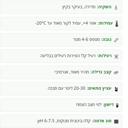
השקיה:
סדירה, בעיקר בקיץ
💧
עמידות:
אזור 4+, עמיד לקור מאוד עד 20°C-
🌡️
גובה:
מטפס 4-6 מטר
📏
רעילות:
רעיל קל! הפירות רעילים בבליעה
☠️
קצב גדילה:
מהיר מאוד, אגרסיבי
🌱
עציץ מתאים:
20-30 ליטר עם סבכה
🪴
דישון:
לפי מצב הצמח
🧪
סוג אדמה:
קלה-בינונית מנוקזת, pH 6-7.5
🟫