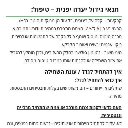
תנאי גידול יערה יפנית – טיפול:
קרקעות – קלה עד בינונית, כל עוד הן מנוקזות היטב. ה־pH
הרצוי נע בין 6 ל־7.5. הצמח מתפרס במהירות ודורש תמיכה או
מבנה טיפוס. טיפול שוטף כולל בקרה על התפשטות אגרסיבית,
ניקוי ענפים יבשים ואוורור הקרקע.
טיפ חשוב – זהו מין פולשני בחלק מהאזורים, ולכן מומלץ להגביל
את אזור השתילה או להנחות אותו במבנה טיפוס מסודר.
איך להתחיל לגדל / עונת השתילה
איך כדאי להתחיל לגדל:
שתילים או ייחורים – הם משתרשים בקלות ומבטיחים התבססות
מהירה.
האם כדאי לקנות צמח מורכב או צמח שהתחיל מרבייה
וגגטטיבית:
.
לא. עדיף להתחיל מייחורים או שתילים – זרעים פחות נפוצים, וגם