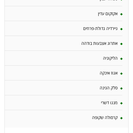
אקזקום עדין
גיירדיה גדולת-פרחים
אתרוג אצבעות בודהה
הליקוניה
אגוז אינקה
סלק הגינה
מנגו דשרי
קרסולה שקופה