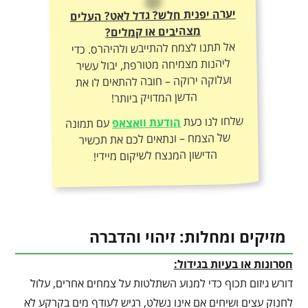
יערה יפנית חלש? גדל לאט? העלים
מצהיבים או קמלים?
אל תתנו לצמח להתייבש ולהיהרס. כדי
ליהנות מצמיחה מטורפת, יבול עשיר
ועלוקה ירוקה – חובה להתאים לו את
הדשן המדויק ביותר!
שלחו לנו כעת
הודעת וואצאפ
עם תמונה
של הצמח – ונתאים לכם את תכשיר
הדישון המנצח לשיקום מיידי!
מזיקים ומחלות: זיהוי והדברה
חסרונות או בעיות בגידול:
דורש גיזום תכוף כדי למנוע השתלטות על צמחים אחרים, עלול
לחנוק עצים ושיחים אם אינו נשלט, רגיש לעודף מים בקרקע לא