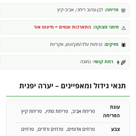
פריחה:
לבן-צהוב ריחני, אביב-קיץ
🌸
סימני מצוקה:
התארכות ענפים = מיעוט אור
⚠️
מזיקים:
כנימות עלה/מגן/עש, אקריות
🕷️
רמת קושי:
נמוכה
👨‍🌾
תנאי גידול ומאפיינים – יערה יפנית
עונת
פריחת אביב
פריחת סתיו
פריחת קיץ
הפריחה
צבע
פרחים אדומים
פרחים ורודים
פרחים