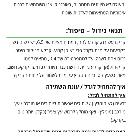
ומעולם לא היו זנים מסחריים, באורגניקו אנו משתמשים בכנות
איכותיות המתאימות לאדמות שונות.
תנאי גידול – טיפול:
קרקע עשירה, קרקע לחה, רמת חומציות של 6.5, יש לשים דשן
בקביעות על מנת לקבל פרי באופן קבוע, קרקע מנוקזת היטב,
גיזום אחת לשנה, עד לטמפרטורה של C4-, מתאים למגוון
קרקעות (אך קרקע גירית דורשת כנה מיוחדת), חיפוי קרקע חשוב
מאוד כשעץ קטן בייחוד בקיץ על מנת לשמור על לחות הקרקע
איך להתחיל לגדל / עונת השתילה
איך להתחיל לגדל:
זרעים (לא מומלץ ) / שתילים אפשרות לייחורים או מורכב / עץ
מורכב (מומלץ) ואף מומלץ לרכוש עץ צעיר (נקלט יותר טוב
בקרקע)
האם כדאי לקנות צמח מורכב או צמח שהתחיל מרבייה