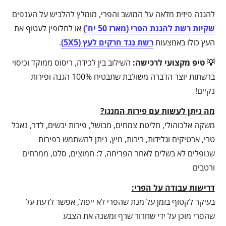
להגנה פיזית מלאה על המושב והפרי, מומלץ להלביש על הענפים
שקיות רשת להגנת הפרי (מארז 50 יח')
או לחלופין לעטוף את
העץ כולו באמצעות
רשת נגד חרקים לעץ (5X5)
.
💡 טיפ מקצועי לרכישה:
השילוב בין לכידה, ריסוס ממוקד וכיסוי
ברשתות יוצר הדברה משולבת שתבטיח 100% הגנה ופירות
נקיים!
מה ניתן לעשות עם פירות המנגו?
משקה אלכוהולי, חליטת צמחים, מבושל, פירות יבשים, לדר, נאכל
טרי, ארטיקים וגלידות, ריבות, מיץ, ניתן להשתמש בפירות
שנופלים לא בשלים לאחר הפריחה, ל: חמוצים, סלט, ממרחים
ורטבים
דרישות עבודה על הפרי:
בעיקר לקטוף בזמן על מנת שהפרי לא ייפול, אפשר לדעת על
שהפרי מוכן על ידי שחרור שרף ומשנה את הצבע