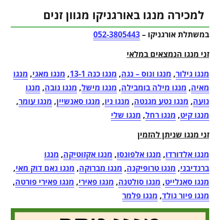
למכירה מנגו באורגניקו מגוון זנים
במשתלת אורגניקו –
052-3805443
זני מנגו הנמצאים במלאי
מנגו גילור
,
מנגו ונוס – נגה
,
מנגו כנה 13-1
,
מנגו מאגי
,
מנגו
מאיה
,
מנגו מילה בומבילה
,
מנגו מישל
,
מנגו נובה
,
מנגו
נועה
,
מנגו נטע מגנטה
,
מנגו ניו
,
מנגו סאנשיין
,
מנגו עומר
,
מנגו קיט
,
מנגו רחל
,
מנגו שלי
זני מנגו שניתן להזמין
מנגו אלדורדו
,
מנגו אלפונסו
,
מנגו אקזוטיקה
,
מנגו
ברנדיבני
,
מנגו טרופיקנה
,
מנגו מברוקה
,
מנגו נאם דוק מאי
,
מנגו סאנלייט
,
מנגו סולטנה
,
מנגו פאירי
,
מנגו פאירי פורטה
,
מנגו פיור גולד
,
מנגו פלמר