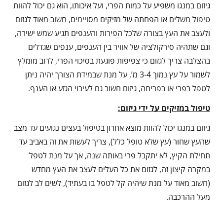
גיזום במנגו משפיע על כמות הפרי, ועל איכותו, הוא גם יכול להוות
טיפול משלים או הפחתה של מזיקים מסויימים, חשוב מאוד לגזום
ולעצב את העץ בצורה שלכל הפירות והענפים תגיע שמש ישירה,
וגם שתהיה סירקולציה של אוויר בין הענפים, ענפים שגדלים
בהצלבה צריך לגזום כי צפיפות פוגעת בסיכוי הפרי, לרוב מומלץ
לשמור על עץ נמוך 3-4 מ’, על מנת שבמידת הצורך יהיה ניתן
לטפל בפרי או בפריחה, גיזום חשוב גם לעיבוי הגזע או הענף.
טיפול במזיקים על ידי גיזום:
גיזום במנגו יכול להוות מוצא אחרון בטיפול בעצים נגועים עד מצב
שהעץ שחור (עץ שלא טופל כלל), צריך לעשות את זה באביב עד
תחילת הקיץ, לא יתקבל פרי באותה שנה, אך על מנת לטפל
במקרה קיצון זה, לגזום את כל העלים לעצב את העץ מחדש
(חשוב מאוד על מנת שיהיה קל לטפל בו בעתיד), לשים לב לגזום
מעל ההרכבה.