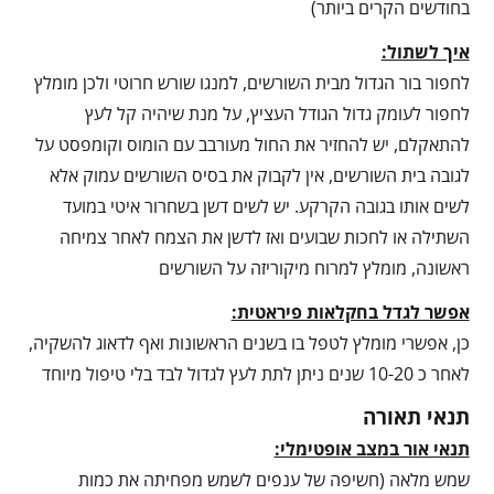
בחודשים הקרים ביותר)
איך לשתול:
לחפור בור הגדול מבית השורשים, למנגו שורש חרוטי ולכן מומלץ
לחפור לעומק גדול הגודל העציץ, על מנת שיהיה קל לעץ
להתאקלם, יש להחזיר את החול מעורבב עם הומוס וקומפסט על
לגובה בית השורשים, אין לקבוק את בסיס השורשים עמוק אלא
לשים אותו בגובה הקרקע. יש לשים דשן בשחרור איטי במועד
השתילה או לחכות שבועים ואז לדשן את הצמח לאחר צמיחה
ראשונה, מומלץ למרוח מיקוריזה על השורשים
אפשר לגדל בחקלאות פיראטית:
כן, אפשרי מומלץ לטפל בו בשנים הראשונות ואף לדאוג להשקיה,
לאחר כ 10-20 שנים ניתן לתת לעץ לגדול לבד בלי טיפול מיוחד
תנאי תאורה
תנאי אור במצב אופטימלי:
שמש מלאה (חשיפה של ענפים לשמש מפחיתה את כמות