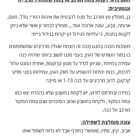
וגגטטיבית:
כן, מומלץ עץ מורכב על מנת להבטיח את איכות הפרי: גודל, טעם,
ארומה, צבע,, עונה ארוכה ועוד.., מומלץ לבחור זן אשר שלא ניתן
לקנות בחנות, כי עלויות הגידול הן יקרות בגידול בייתי
חשיבות הכנה במנגו (כנה זה הצמח שעליו מרכיבים שמשתמשים
בו בתור השורש של העץ, בעצי מנגו חשוב ביותר שיהיה כנה
עמידה במיוחד, שניתן לגדל על מגוון קרקעות, אחרת המנגו עלול
להינזק, כנות יכולות להשפיע על חוזק העץ, עמידותו בפני מזיקי
קרקע), לרוב מרכיבים על כנה 1-13 או סייבר.
במידה ובחרתם לזרוע, יש לקחת בחשבון שלא בהכרח יצא כמו
צמח המקור, ולקחת בחשבון שרוב הסיכויים שגם צמח המקור
מורכב על כנה.
עונה מומלצת לשתילה:
אביב, קיץ, סתיו, (אפשרי בחורף אבל לא כדאי לשתול אותו