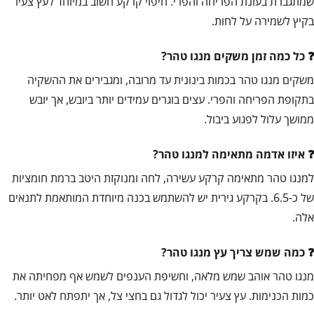
שמתגברת בעונת הפריחה והפרי. חיפוי קרקע חשוב במיוחד לעץ צעיר
בקיץ לשמירה על לחות.
כל כמה זמן משקים מנגו טהר?
משקים מנגו טהר בכמות בינונית עד מרובה, ומגבירים את ההשקיה
בתקופת הפריחה והפרי. עצים בוגרים עמידים יותר ביובש, אך יובש
ממושך עלול לפגוע ביבול.
איזו אדמה מתאימה למנגו טהר?
למנגו טהר מתאימה קרקע עשירה, לחה ומנוקזת היטב ברמת חומציות
של כ-6.5. בקרקע גירית יש להשתמש בכנה מיוחדת המותאמת לתנאים
אלה.
כמה שמש צריך עץ מנגו טהר?
מנגו טהר אוהב שמש מלאה, וחשיפת הענפים לשמש אף מפחיתה את
כמות הכנימות. עץ צעיר יכול לגדול גם בחצי צל, אך יתפתח לאט יותר.