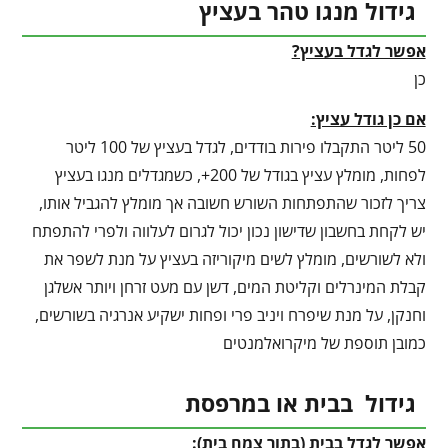
גידול מנגו טהר בעציץ
אפשר לגדל בעציץ?
כן
אם כן גודל עציץ:
50 ליטר התקבלו פירות בודדים, לגדל בעציץ של 100 ליטר
לפחות, מומלץ עציץ בגודל של 200+, כשמגדלים מנגו בעציץ
צריך לזכור שהתפתחות השורש חשובה אך מומלץ להגביל אותו,
יש לקחת בחשבון שדישון נכון יכול לגרום לעלווה ולפרי להתפתח
ולא לשורשים, מומלץ לשים מיקוריזה בעציץ על מנת לשפר את
קבלת המינרלים וקליטת המים, דשן עם מעט זרחן ויותר אשלגן
וחנקן, על מנת שיפרח ויניב פרי ופחות ישקיע אנרגיה בשורשים,
כמובן תוספת של מיקרואלמנטים
גידול בבית או במרפסת
אפשר לגדל בבית (בתור צמח בית):