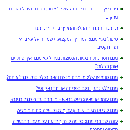
גיזום עץ מנגו: המדריך המקצועי לעיצוב, הגברת היבול והדברת
מזיקים
זני מנגו: המדריך המלא והמקיף ביותר לזני מנגו
טיפול בעץ מנגו: המדריך המקצועי לשמירה על עץ בריא
ופרודוקטיבי
מנגו חסרונות: הבעיות הנפוצות בגידול עץ מנגו ואיך פותרים
אותן בקלות?
מנגו טומי או שלי: מי מהם מנצח והאם בכלל כדאי לגדל אותם?
מנגו ללא גרעין: פגם בפריחה או יתרון אקזוטי?
מנגו עומר או מאיה: ראש בראש – מי מהם עדיף לגדל בגינה?
מנגו שלי או מאיה: איזה זן עדיף לגדל ואיזה פחות מומלץ?
עונה של פרי מנגו: כל מה שצריך לדעת על מועדי ההבשלה,
הקטיף וההנבה