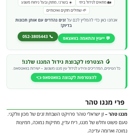
🏡 מתאים לגידול ביתי
☀️ בשרני, מתוק ובעל ניחוח משגע
🌱 שתילים חזקים ואיכותיים
אנחנו כאן כדי להמליץ לכם על
זנים נהדרים עם אותן תכונות
בדיוק!
📞 052-3805443
💬 ייעוץ והתאמה בוואצאפ
🥭 הצטרפו לקבוצת גידול המנגו שלנו!
כל הטיפים, המדריכים והידע לגידול עץ מנגו משגשג – ישירות בוואטסאפ.
להצטרפות לקבוצה בוואטסאפ 👈
פרי מנגו טהר
מנגו טהר –
זן ישראלי טוהר פרויקט השבחת זנים של מכון וולקני.
טעם פשוט וחלש של מנגו, ריח עדין, מתיקות נמוכה, חמיצות
נמוכה וארומה עדינה.