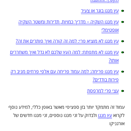
עץ מנגו בוגר או צעיר
עץ מנגו השקיה – מדריך כמויות, תדירות ומשטר השקיה
אופטימלי
עץ מנגו לא מוציא פרי: למה זה קורה ואיך פותרים את זה?
עץ מנגו לא מתפתח: למה העץ שלכם לא גדל ואיך משחררים
אותו?
עץ מנגו פריחה: למה עמוד פריחה עם אלפי פרחים מניב רק
פירות בודדים?
עצי פרי למרפסת
עמוד זה מתמקד יותר בזן ספציפי מאשר באופן כללי, למידע נוסף
לקרוא
עץ מנגו
ולבדוק על זני מנגו נוספים, זני מנגו חדשים של
אורגניקו