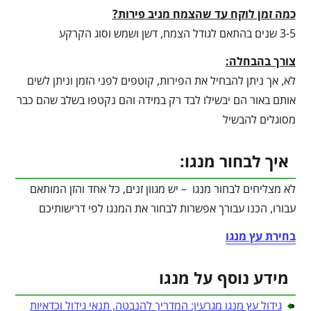
כמה זמן לוקח עד שהצמח מניב פירות?
3-5 שנים בהתאם לגודל הצמח, דשן ושמש וסוג הקרקע
צורך בהבחלה:
לא, אך ניתן להבחיל את הפירות, קוטפים לפני הזמן וניתן לשים
אותם באור הם יבשילו לבד רק במידה והם נקטפו בשלב שהם כבר
מסוגלים להבשיל
איך לבחור מנגו:
לא מצליחים לבחור מנגו – יש מגוון זנים, כל אחד והזן המותאם
עבורו, הכנו עבורך אפשרות לבחור את המנגו לפי דרישותיכם
בחירת עץ מנגו
מידע נוסף על מנגו
גידול עץ מנגו מגרעין: המדריך להנבטה, תנאי גידול וכדאיות