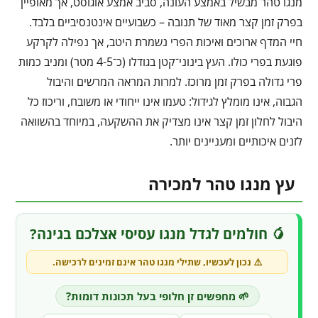
מנגו טהר מבשיל באמצע העונה, סביב אמצע אוגוסט, אך מאופיין
בפרק זמן קצר מאוד של תנובה – כשבועיים אינטנסיביים בלבד.
חיי המדף ארוכים ואיכות הפרי נשמרת היטב, אך נפילה לקרקע
פוגעת בפרי כולו. העץ בינוני־קטן בגודלו (כ־4-5 מטר) ומניב כמות
פרי גדולה בפרק זמן מרוכז. למרות המראה המרשים והיבול
הגבוה, אינו מומלץ לגידול: טעמו אינו ייחודי או משובח, וריכוז כל
היבול לחלון זמן קצר אינו מצדיק את ההשקעה, במיוחד בהשוואה
לזנים איכותיים ומעניינים יותר.
עץ מנגו טהר למכירה
🥭 חולמים לגדל מנגו עסיסי אצלכם בגינה?
⚠️ נכון לעכשיו, שתילי
מנגו טהר
אינם זמינים לרכישה.
🌱 מחפשים זן חלופי בעל תכונות דומות?