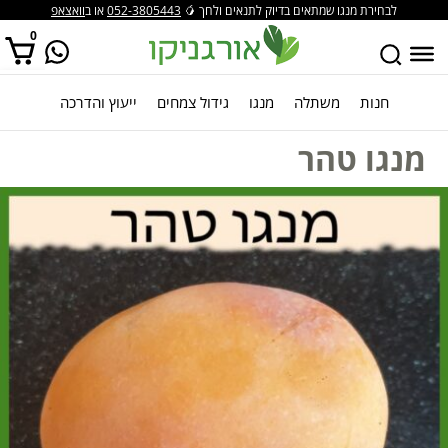
לבחירת מנגו שמתאים בדיוק לתנאים ולחך 🥭
052-3805443
או ב
וואצאפ
0
חנות
משתלה
מנגו
גידול צמחים
ייעוץ והדרכה
אין מוצרים בסל הקניות.
מנגו טהר