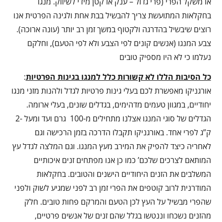
או משקל הפרי (פרי גדול – ענק או קטן מידי לשיווק. מנגו
בחקלאות המתועשת צריך להבשיל בבת אחת ולגינה הפרטית אנו
רוצים שיבשיל בהדרגה ולקטוף במשך זמן רב יותר (עונה ארוכה).
צבע המנגו (אנשים קונים לפי הצבע ולא לפי הטעם), וחלקם
נעלמו כי לא היו מספיק טובים
כל הסיבות הללו לא קשורות כלל למנגו בגינות הפרטיות
:
אורגניקו מאפשרת לכם בעלי גינות פרטיות לגדל ולהנות מזני מנגו
יחודיים, במגוון טעמים מדהימים, בגדלים שונים, בעלי ארומה.
הגדלים של סוגי המנגו אצלנו מתחילים מ-100 גרם ועד ומעל -2
ק”ג לפרי אחד. באורגניקו תקבלו הדרכה בזמן הרכישה וגם
לאחריה כיצד להפיק את המירב מעץ המנגו. וגם המלצה לגדל עץ
המותאם לצרכים שלכם’ כמו כן אנו מפתחים זנים איכותיים
המשלבים את הזנים היחודיים הישנים והטובים. בחקלאות
המודרנית לרוב קוטפים את הפרי זמן רב לפני שמגיע לשוק ולפני
שהפרי מבשיל על העץ לכן הטעם והמרקם פחות טובים. חלק
מהזנים נשכחו וננטשו בגלל שהם זנים של אנשים פרטיים,