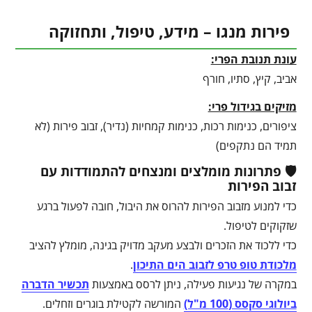
פירות מנגו – מידע, טיפול, ותחזוקה
עונת תנובת הפרי:
אביב, קיץ, סתיו, חורף
מזיקים בגידול פרי:
ציפורים, כנימות רכות, כנימות קמחיות (נדיר), זבוב פירות (לא
תמיד הם נתקפים)
🛡️ פתרונות מומלצים ומנצחים להתמודדות עם
זבוב הפירות
כדי למנוע מזבוב הפירות להרוס את היבול, חובה לפעול ברגע
שזקוקים לטיפול.
כדי ללכוד את הזכרים ולבצע מעקב מדויק בגינה, מומלץ להציב
מלכודת טופ טרפ לזבוב הים התיכון
.
במקרה של נגיעות פעילה, ניתן לרסס באמצעות
תכשיר הדברה
ביולוגי סקסס (100 מ"ל)
המורשה לקטילת בוגרים וזחלים.