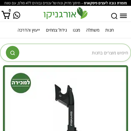
מזמרת גובה לעצים פיסקארס
– חיתוך מדויק ונוח של ענפים גבוהים ללא סולם, עם טווח
פעולה רחב, מנגנון חיתוך עוצמתי וידית מתכווננת לחוויית גינון בטוחה ואפקטיבית.
0
חנות
משתלה
מנגו
גידול צמחים
ייעוץ והדרכה
אין מוצרים בסל הקניות.