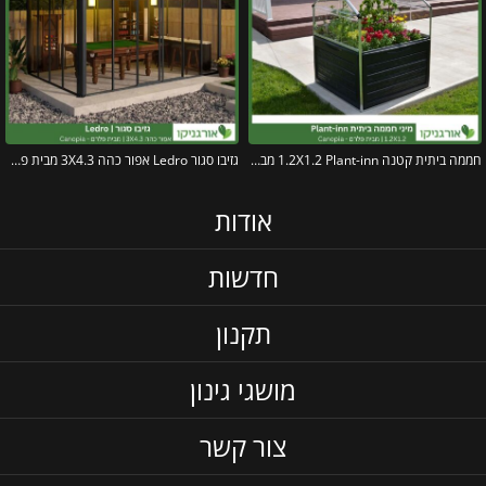
חממה ביתית קטנה 1.2X1.2 Plant-inn מבית פלרם – קנופיה
גזיבו סגור Ledro אפור כהה 3X4.3 מבית פלרם – Canopia
אודות
חדשות
תקנון
מושגי גינון
צור קשר