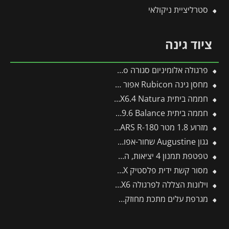
סטרליציית ניקולאי
ציוד גינה
פרגולה אלומיניום סגורה SanRemo לבנה 3X5.6 קירוי לבן מבית Canopia
מחסן גינה Rubicon אפור כהה 1.9X3 מבית פלרם – קנופיה
חממה ביתית 2.4X6.4 Natura מעץ ארז מבית פלרם – Canopia
חממה ביתית 3X9.6 Balance מבית פלרם – Canopia
מזרוע 1.8 מטר ARS R-180 -תבור
גגון Augustine שחור-אפור 2.2*0.9 מבית פלרם – Canopia
טפטפת תמנון 4 יציאות, השקייה מווסתת + טפטפת 8 ליטר לשעה
מסור קשת ידית פלסטיק CT32EX -תבור
וילונות הצללה לפרגולה 3X6 מבית פלרם – Canopia
מגרפת עלים מתכת מחוזקת לכלים מתחלפים פיסקארס