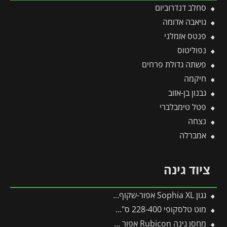
סחלב דנדרוביום
גויאבה אדומה
פנטס אזמלני
נפוליטוס
פשתה גדולת פרחים
חיקמה
גבנון בן-אזוב
פטל טימבלברי
נצחה
אמברלה
ציוד גינה
גגון Sophia XL אפור-שקוף 1.4X4.7 עיצוב מודרני מבית פלרם – Canopia
מוט טלסקופי 228-400 ס"מ לכלים מתחלפים פיסקארס
מחסן גינה Rubicon אפור כהה 1.9X3 מבית פלרם – קנופיה