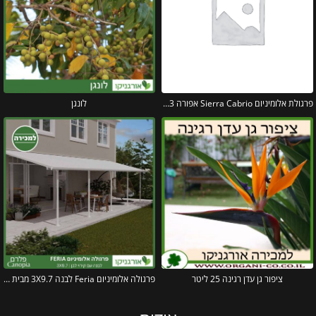
פרגולת אלומיניום Sierra Cabrio אפורה 3X10.3 נפתחת מבית פלרם – Canopia
לונגן
ציפור גן עדן רגינה 25 ליטר
פרגולה אלומיניום Feria לבנה 3X9.7 מבית פלרם – Canopia