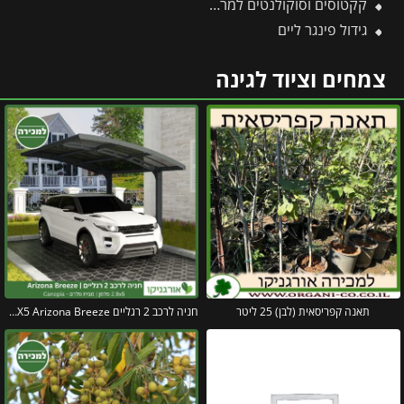
קקטוסים וסוקולנטים למרפסת
גידול פינגר ליים
צמחים וציוד לגינה
תאנה קפריסאית (לבן) 25 ליטר
חניה לרכב 2 רגליים 2.9X5 Arizona Breeze פלסן מבית פלרם – Canopia