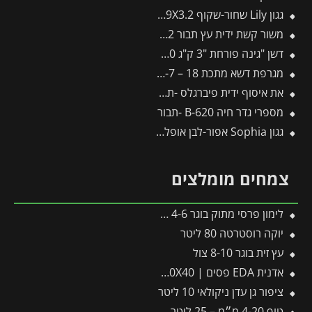
גגון Lily שחור-שקוף 0.9X3.2 בעיצוב רטרו מבית פלרם – Canopia
משור קשת ידית עץ תבור TTS12 -תבור
דשן "גינה פורחת "3 ק"ג 150 מר' FLOWER
מגרפת דשא מתכת 18 – J-7 -תבור
את איסוף ידית פיברגלס -תבור
מספרי גדר חיה B-620 -תבור
גגון Sophia אפור-לבן אופל 1X1.6 עם שני קירות צד מבית פלרם – Canopia
צמחים מומלצים
לימון פרסי מתוק בוגר 4-6 צול
יוקה רוסטרטה 80 ליטר
עץ זית בוגר 8-10 צול
אדנית EDA פסים | 100X40X40 ס"מ | אפור כהה
ציפור גן עדן ניקולאי 10 ליטר
טוף 4-20 מ״מ – 25 ליטר