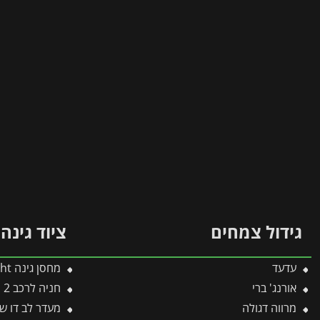
גידול צמחים
ציוד גינה
עדעד
מחסן גינה Skylight אפור 1.9X3.8 מבית פלרם – קנופיה
אורנג' ברי
חניה לרכב 2 רגליים 2.9X5 Arizona Breeze פלסן מבית פלרם – Canopia
מרווה דגולה
מעדר לב דו שן R-02 -תב