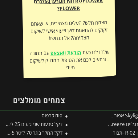
NITROFLOWER
מגורען 750גרם
FLOWER?
הצמח חלש? העלים מצהיבים, או שאתם
זקוקים להתאמת דשן וייעוץ אישי לשיקום
הצמיחה? אל תנחשו!
שלחו לנו כעת
הודעת וואצאפ
עם תמונה
– ונתאים לכם את הטיפול המדויק לשיקום
מיידי!
צמחים מומלצים
פודוקרפוס
דקל טבעות שני גזעים 25 ליטר
ור
דקל המלך בוגר 70 ליטר 4-5 מטר