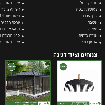
חמציץ סגול
אקדח התזה פלסטיק 
לפופית לובטה
דשן לעצי פרי – OWER
שרך אברה
משור גיזום 14 ידית פלסטיק P-4 -תבור
אימבה
ערכת הדלייה לחממה מ
פאק צ'וי
מטאטא – מגרפת גן – מי
אברה כרתית
סרט הרכבה ו
אלמון הודי
אקדח התזה 7 מצבים – גוף פלסטיק W-8 -תבור
צמחים וציוד לגינה