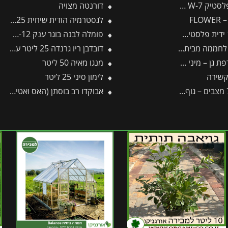
W-7 -תבור
דורנטה מצויה
FL
לגסטרמיה הודית שיחית 25 ליטר
פומלה לבנה בוגר ענק 10-12 צול
בית פלרם – Canopia
דובדבן ריו גרנדה 25 ליטר עד 1 צול
ני LD-M/zm15 – WOLF
מנגו מאיה 50 ליטר
קשירה
לימון סיני 25 ליטר
אבוקדו רב בוסתן (האס ואטינגר)