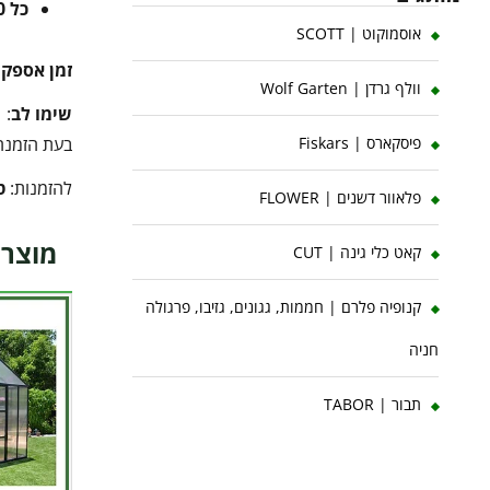
כל 10 ק"ג נוספים
אוסמוקוט | SCOTT
זמן אספק
וולף גרדן | Wolf Garten
שימו לב
:
בעת הזמנה 
פיסקארס | Fiskars
להזמנות:
ט
פלאוור דשנים | FLOWER
מוצרי
קאט כלי גינה | CUT
קנופיה פלרם | חממות, גגונים, גזיבו, פרגולה
חניה
תבור | TABOR