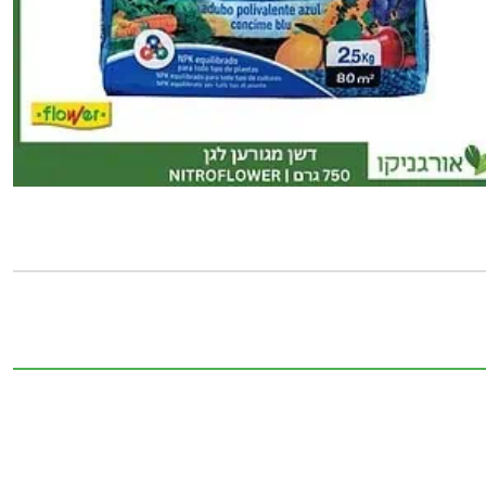
של
דשן
NITROFLOWER
מגורען
750גרם
FLOWER