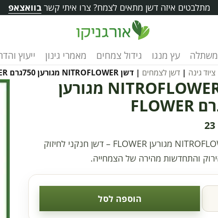
מתלבטים איזה דשן מתאים לצמח? צרו איתי קשר
בוואצאפ
משתלה
עץ מנגו
גידול צמחים
מאמרי גינון
ייעוץ והד
ציוד גינה
|
דשן לצמחים
| דשן NITROFLOWER מגורען 750גרם FLOWER
דשן NITROFLOWER מגורען
23
דשן NITROFLOWER מגורען FLOWER – דשן חנקני לחיזוק
ירוק והתחדשות מהירה של הצמחייה.
הוספה לסל