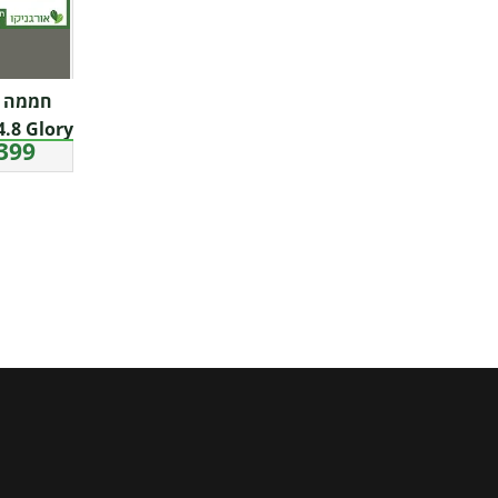
חממה ב
99 ₪
– Canopia