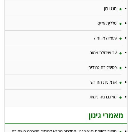
מנגו רון
טללית אליס
פפאיה אדומה
עב שיבולת צהוב
פסיפלורה גרנדיה
אדמונית החורש
מולנברגיה נימית
מאמרי גינון
טיפול בפייחת בעץ מנגו: המדריך המלא לחיסול השכבה השחורה