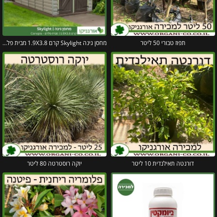
תפוז טבורי 50 ליטר
מחסן גינה Skylight קרם 1.9X3.8 מבית פלרם – קנופיה
דורנטה תאילנדית 10 ליטר
יוקה רוסטרטה 80 ליטר