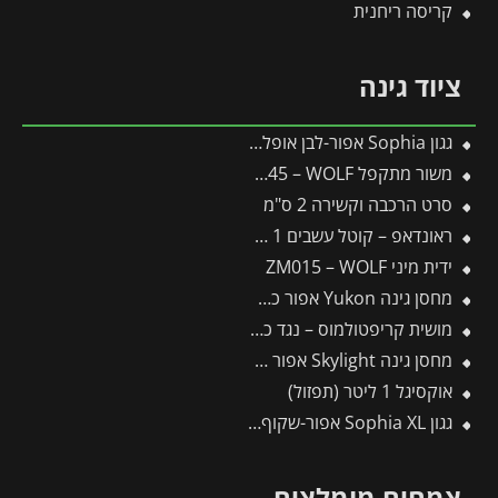
קריסה ריחנית
ציוד גינה
גגון Sophia אפור-לבן אופל 1X1.6 עיצוב מודרני מבית פלרם – Canopia
משור מתקפל SAW145 – WOLF
סרט הרכבה וקשירה 2 ס"מ
ראונדאפ – קוטל עשבים 1 ליטר
ידית מיני ZM015 – WOLF
מחסן גינה Yukon אפור כהה 3.3X5.2 מבית פלרם – קנופיה
מושית קריפטולמוס – נגד כנימות קמחיות
מחסן גינה Skylight אפור 1.9X2.3 מבית פלרם – קנופיה
אוקסיגל 1 ליטר (תפזול)
גגון Sophia XL אפור-שקוף 1.4X1.9 עיצוב מודרני מבית פלרם – Canopia
צמחים מומלצים