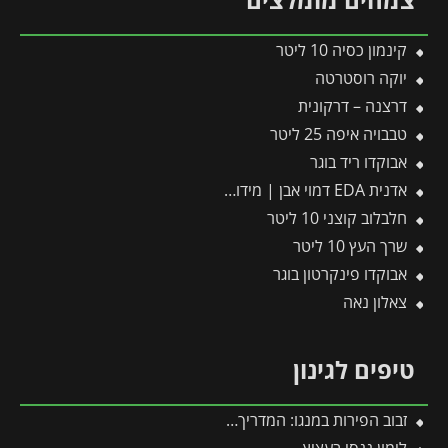
קינמון כסיה 10 ליטר
יוקה רוסטרטה
דרצנה – דרקונית
טבבויה איפה 25 ליטר
אבוקדו ריד בוגר
אדנית EDA דמוי אבן | מידות 79.5×29.5×29.5 ס"מ | אפור בהיר
חלבלוב קוצני 10 ליטר
שרך העץ 10 ליטר
אבוקדו פינקרטון בוגר
צאלון נאה
טיפים לגינון
זבוב הפירות במנגו: המדריך המלא להגנה על היבול מפני עקיצות וריקבון