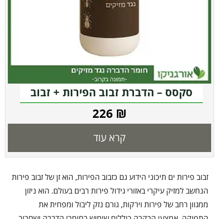
סקסס – הדברת זבוב הפירות + זבוב
הזית – 1 ליטר
226
₪
קרא עוד
זבוב פירות ים תיכוני הידוע גם כזבוב הפירות, הוא זן של זבוב פירות
הנחשב למזיק עיקרי באזורי גידול פירות רבים בעולם. הוא ניזון
ממגוון רחב של פירות וירקות, גורם נזק ליבול ומפחית את
התפוקה. אמצעי הבקרה כוללים שימוש בחומרי הדברה ושחרור