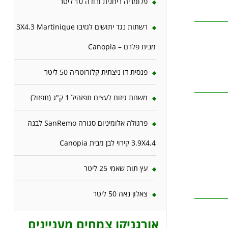
פלומריה ריחנית ורודה 10 ליטר
רשתות נגד יתושים לגזיבו 3X4.3 Martinique
מבית פלרם – Canopia
פנסית דו ניצתית קלורוטריה 50 ליטר
משחת גיזום לעצים תפזהיל 1 ק"ג (תפזול)
פרגולה אלומיניום סגורה SanRemo לבנה
3.9X4.4 קירוי לבן מבית Canopia
עץ תות שאמי 25 ליטר
צאלון נאה 50 ליטר
אורגניקו צמחים מעניינים