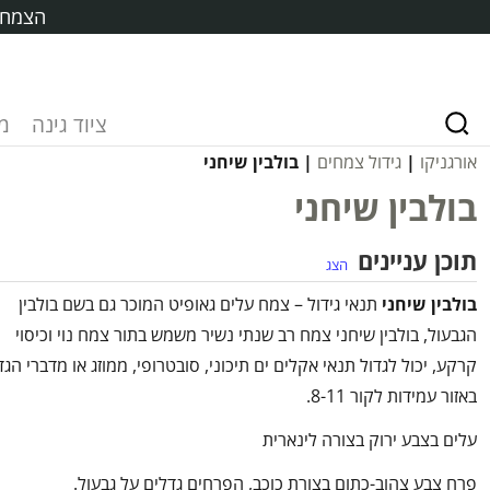
הצמח ח
ציוד גינה
מ
אורגניקו
|
גידול צמחים
| בולבין שיחני
בולבין שיחני
תוכן עניינים
הצג
בולבין שיחני
תנאי גידול – צמח עלים גאופיט המוכר גם בשם בולבין
הגבעול, בולבין שיחני צמח רב שנתי נשיר משמש בתור צמח נוי וכיסוי
קרקע, יכול לגדול תנאי אקלים ים תיכוני, סובטרופי, ממוזג או מדברי הגד
באזור עמידות לקור 8-11.
עלים בצבע ירוק בצורה לינארית
פרח צבע צהוב-כתום בצורת כוכב, הפרחים גדלים על גבעול.