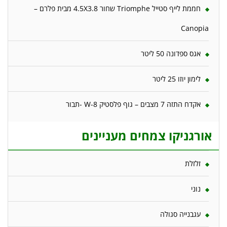
חממת לייף סטייל Triomphe שחור 4.5X3.8 מבית פלרם –
Canopia
אגס ספדונה 50 ליטר
לימון יוזו 25 ליטר
אקדח התזה 7 מצבים – גוף פלסטיק W-8 -תבור
אורגניקו צמחים מעניינים
זלזלת
נוני
עגבנייה סגולה