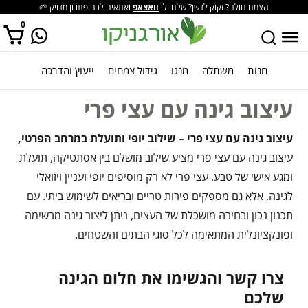
הצמח חולה? זקוק לדשן? שלחו לי
וואצאפ
ואתאים לכם פתרון מדויק 🌱
0
חנות
משתלה
מנגו
גידול צמחים
ייעוץ והדרכה
אין מוצרים בסל הקניות.
עיצוב גינה עם עצי פרי
עיצוב גינה עם עצי פרי – שילוב יופי ותועלת במרחב הפרטי,
עיצוב גינה עם עצי פרי מציע שילוב מושלם בין אסתטיקה, תועלת
ומגע אישי של טבע. עצי פרי לא רק מוסיפים יופי ועניין ויזואלי
לגינה, אלא גם מספקים פירות טריים ובריאים לשימוש ביתי. עם
תכנון נכון ובחירה מושכלת של העצים, ניתן ליצור גינה מרשימה
ופונקציונלית המתאימה לכל סוגי הבתים והשטחים.
צרו קשר והגשימו את חלום הגינה
שלכם