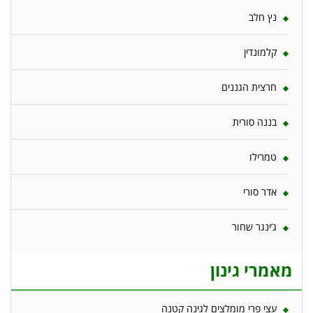
נץ חלב
קלמונדין
חרצית הגננים
בננה סורית
טמרילו
אדר סורי
ג’ינגר שחור
מאמרי גינון
עצי פרי מומלצים לגינה קטנה