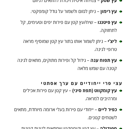
עץ שסק
– צמיחה איטית ויכולת להתאים לגיזום
עץ רימון
– ניתן לגזום ולשמור על גודל קומפקטי.
עץ פיטנגו
– שיח/עץ קטן עם פירות יפים וטעימים, קל
לתחזוקה.
ליצ’י
– ניתן לשמור אותו בתור עץ קטן שמוסיף מראה
טרופי לגינה.
עץ תפוח ענה
– גידול קל ופירות מתוקים, מתאים לגינה
קטנה עם שמש מלאה
עצי פרי ייחודיים עם ערך אסתטי
עץ קומקווט (תפוז סיני)
– עץ קטן עם פירות אכילים
ומרהיבים למראה.
כפיר ליים
– ייחודי עם פירות בעלי ארומה מיוחדת, מתאים
לשטחים קטנים.
ספודילה –
עץ קטן וקומפקטי שמתאים לגינות קטנות,