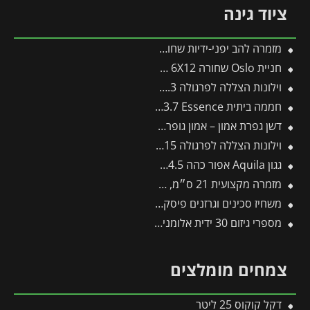
ציוד גינה
מזמרה להב יפני-ידיות שחורות (205mm) קו CUT
חניית Oslo שחורה 6X12 מבית פלרם – Canopia
וילונות הצללה לפרגולה 3X7.3 מבית פלרם – Canopia
חממה ביתית 2.4X3.7 Essence מבית פלרם – Canopia
דשן גפרת אמון – אמון גופרתי – 1 ק"ג
וילונות הצללה לפרגולה 3X9.15 מבית פלרם – Canopia
גגון Aquila אפור כהה 0.9X4.5 מבית פלרם – Canopia
מזמרה מקצועית 21 ס״מ, להב בציפוי כרום – תבור
משחיז סכינים וגרזנים פיסקארס
מספרי גיזום 30 ידית אלומניום W-30 -תבור
צמחים מומלצים
דקל קוקוס 25 ליטר