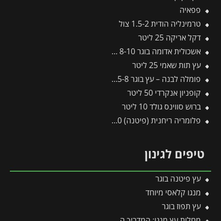
פפאיה
טרמינליה הודית 1.5-2 צול
דקל אריקה 25 ליטר
אשכולית אדומה בוגר 8-10 צול
עץ תות שאמי 25 ליטר
פומלה לבנה – עץ בוגר 5-8 צול
קופניון אנקרדי 50 ליטר
ברוש סווינס גולד 10 ליטר
פלומריה ריחנית (פיטנה) 50 ליטר
טיפים לגינון
עץ פיטנה בוגר
מנגו קלאסי מיוחד
עץ תפוז בוגר
מחלות עץ מנגו: המדריך המלא לזיהוי, מניעה וטיפול מנצח