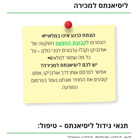
ליסיאנתס למכירה
הצמח כרגע אינו במלאי🌱
הצטרפו ל
קבוצת הווצאפ
השקטה של
אורגניקו וקבלו עדכונים לפני כולם – על
כל מה שחוזר למלאי📲
יש לכם ליסיאנתס למכירה?
אפשר לפרסם אותו דרך אורגניקו, אתם
קובעים את המחיר ואנחנו נעזור בפרסום
המודעה.
תנאי גידול ליסיאנתס – טיפול:
דשן, קרקע מנוקזת, קרקע עשירה