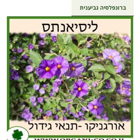
ברונפלסיה גביענית