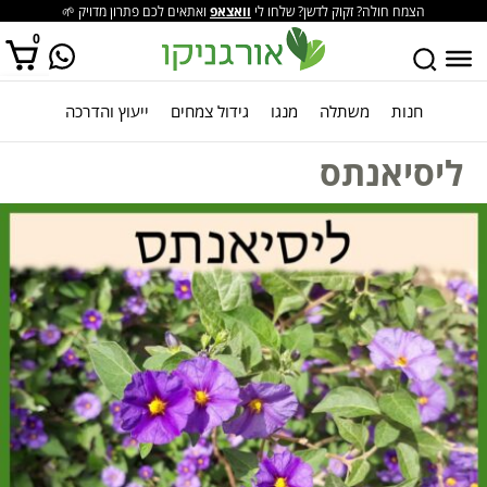
הצמח חולה? זקוק לדשן? שלחו לי
וואצאפ
ואתאים לכם פתרון מדויק 🌱
0
חנות
משתלה
מנגו
גידול צמחים
ייעוץ והדרכה
אין מוצרים בסל הקניות.
ליסיאנתס