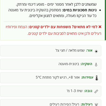
שמשתנים ללבן לאחר מספר ימים - מופע דינמי ומרתק.
גינות חסכוניות במים:
מסתפק בהשקיה בינונית עד מועטה
כל עוד הניקוז מעולה, ומתאים למגוון אקלימים.
❌ למי לא מתאים?
משפחות עם ילדים קטנים:
הצמח ופירותיו
רעילים ולכן אינו מתאים לסביבות עם ילדים קטנים.
אור:
שמש מלאה / חצי צל
☀️
השקיה:
בינונית-מועטה
💧
עמידות:
אזור 8+, רגיש לקור מתחת 5°C
🌡️
גובה:
שיח 1-3 מ'
📏
רעילות:
רעיל! הפירות רעילים
☠️