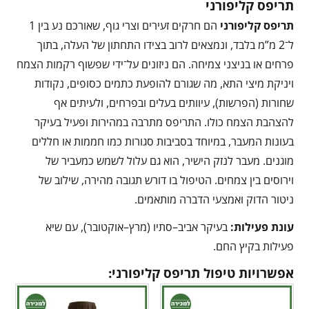
תריפס קליפורני
תריפס קליפורני
הם חרקים זעירים וצרי גוף, שאורכם נע בין 1
ל־2 מ”מ בלבד, ונמצאים לרוב בצידו התחתון של העלה, בתוך
פרחים או בניצני צמיחה. הם ניזונים על־ידי שפשוף רקמות הצמח
ויניקת מיצי התא, מה שגורם להופעת כתמים כסופים, נקודות
שחורות (הפרשות), עיוותים בעלים ובפרחים, ולעיתים אף
להצהבת הצמח כולו. התריפס מתרבה במהירות ופעיל בעיקר
בעונות המעבר, במיוחד בסביבות סגורות כמו חממות או חללים
מוגנים. מעבר לנזק הישיר, הוא גם עלול לשמש כמעביר של
וירוסים בין צמחים. הטיפול בו דורש תגובה מהירה, שילוב של
ניטור הדוק ואמצעי הדברה מותאמים.
עונת פעילות
:
בעיקר אביב–סתיו (מרץ–אוקטובר), עם שיא
פעילות בקיץ החם.
אפשרויות טיפול תריפס קליפורני: