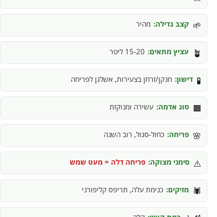
קצב גדילה:
מהיר
🌱
עציץ מתאים:
15-20 ליטר
🪴
דישון:
חנקן/זרחן בצעירות, אשלגן לפריחה
🧪
סוג אדמה:
עשירה ומנוקזת
🟫
פריחה:
כחול-סגול, רוב השנה
🌸
סימני מצוקה:
פריחה דלה = מעט שמש
⚠️
מזיקים:
כנימת עלה, תריפס קליפורני
🕷️
רמת קושי:
קלה