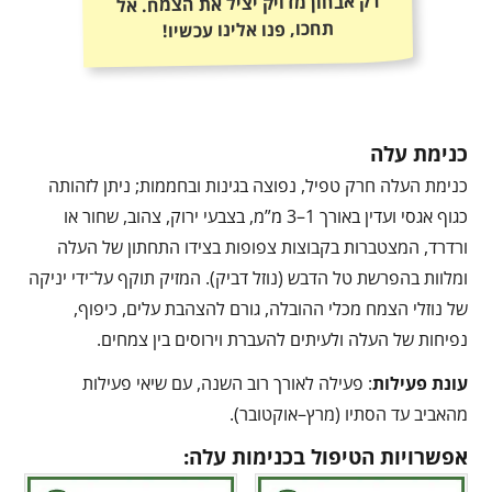
רק אבחון מדויק יציל את הצמח. אל
תחכו, פנו אלינו עכשיו!
כנימת עלה
כנימת העלה חרק טפיל, נפוצה בגינות ובחממות; ניתן לזהותה
כגוף אגסי ועדין באורך 1–3 מ”מ, בצבעי ירוק, צהוב, שחור או
ורדרד, המצטברות בקבוצות צפופות בצידו התחתון של העלה
ומלוות בהפרשת טל הדבש (נוזל דביק). המזיק תוקף על־ידי יניקה
של נוזלי הצמח מכלי ההובלה, גורם להצהבת עלים, כיפוף,
נפיחות של העלה ולעיתים להעברת וירוסים בין צמחים.
עונת פעילות
: פעילה לאורך רוב השנה, עם שיאי פעילות
מהאביב עד הסתיו (מרץ–אוקטובר).
אפשרויות הטיפול בכנימות עלה: