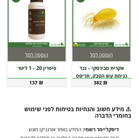
הוספה לסל
הוספה לסל
אקרית סבירסקי – נגד
סיפרין 20 – 1 ליטר
כנימת עש הטבק, תריפס
137
₪
382
₪
⚠️ מידע חשוב והנחיות בטיחות לפני שימוש
בחומרי הדברה
דיסקליימר רשמי:
המידע באתר אורגניקו מוגש
כעזר מקצועי ואינו מהווה המלצה או תחליף לקריאת