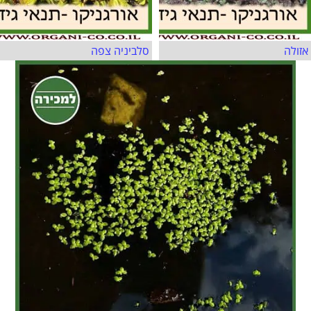
אזולה
סלביניה צפה