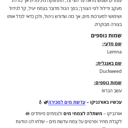
עומדים ושמש מלאה עד חצי צל; התחזוקה מינימלית אך כוללת
מעקב ודילול לפי הצורך; בסך הכול מדובר בצמח יעיל, קל לגידול
ושימושי למערכות מים, אך כזה שדורש ניהול, ולכן כדאי לגדל אותו
בצורה מבוקרת.
שמות נוספים
שם מדעי:
Lemna
שם באנגלית:
Duckweed
שמות נוספים:
עשב הברווז
עכשיו באורגניקו –
עדשת מים למכירה
🌿 💧
אורגניקו –
משתלה לצמחי מים
ולצמחים מיוחדים 🪷
לקבלת מחיר ופרטים על צמח עדשת מים – שלחו לנו הודעת