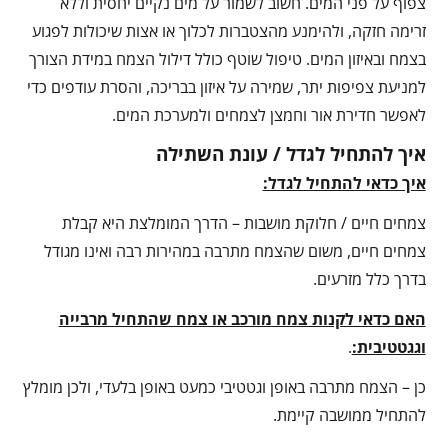
צפוף על פני המים. חשוב לשמור על מים נקיים יחסית וללא
זרימה חזקה, ולהימנע מהצטברות לכלוך או אצות שיכולות לפגוע
בצמח ובאיזון המים. טיפול שוטף כולל דילול הצמח במידת הצורך
למניעת צפיפות יתר, שמירה על איזון בבריכה, והסרת עודפים כדי
לאפשר חדירת אור וחמצן לצמחים ולמערכת המים.
איך להתחיל לגדל / עונת השתילה
איך כדאי להתחיל לגדל:
צמחים חיים / חלוקת מושבות – הדרך המומלצת היא קבלת
צמחים חיים, משום שהצמח מתרבה במהירות רבה ואינו מגודל
בדרך כלל מזרעים.
האם כדאי לקנות צמח מורכב או צמח שהתחיל מרבייה
וגגטטיבית:
.
כן – הצמח מתרבה באופן וגטטיבי כמעט באופן בלעדי, ולכן מומלץ
להתחיל ממושבה קיימת.