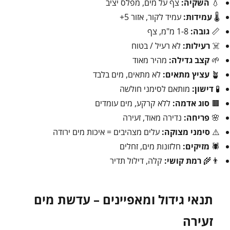
💧
השקיה:
צף על מים, מפלס יציב
🌡️
עמידות:
עמיד לקור, אזור 5+
📏
גובה:
1-8 מ"מ, צף
☠️
רעילות:
לא רעיל / בטוח
🌱
קצב גדילה:
מהיר מאוד
🪴
עציץ מתאים:
לא מתאים, מים בלבד
🧪
דישון:
מותאם לסימני חולשה
🟫
סוג אדמה:
ללא קרקע, מים עומדים
🌸
פריחה:
נדירה מאוד, זעירה
⚠️
סימני מצוקה:
עלים מצהיבים = איכות מים ירודה
🕷️
מזיקים:
חלזונות מים, זחלים
👨‍🌾
רמת קושי:
קלה, דילול תדיר
תנאי גידול ומאפיינים – עדשת מים
זעירה