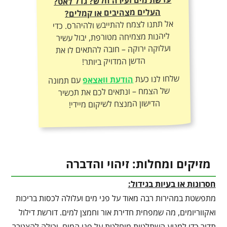
עדשת מים זעירה חלש? גדל לאט?
העלים מצהיבים או קמלים?
אל תתנו לצמח להתייבש ולהיהרס. כדי
ליהנות מצמיחה מטורפת, יבול עשיר
ועלוקה ירוקה – חובה להתאים לו את
הדשן המדויק ביותר!
שלחו לנו כעת
הודעת וואצאפ
עם תמונה
של הצמח – ונתאים לכם את תכשיר
הדישון המנצח לשיקום מיידי!
מזיקים ומחלות: זיהוי והדברה
חסרונות או בעיות בגידול:
מתפשטת במהירות רבה מאוד על פני מים ועלולה לכסות בריכות
ואקווריומים, מה שמפחית חדירת אור וחמצן למים. דורשת דילול
תדיר כדי למנוע השתלטות מוחלטת על פני המים. יכולה להצטבר