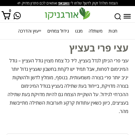
הצמח חולה? זקוק לדשן? שלחו לי
וואצאפ
ואתאים לכם פתרון מדויק 🌱
0
חנות
משתלה
מנגו
גידול צמחים
ייעוץ והדרכה
אין מוצרים בסל הקניות.
עצי פרי בעציץ
עצי פרי הניתן לגדל בעציץ, ליד כל צמח מצוין גודל העציץ – גודל
המינימום לפחות, אבל תמיד יש לקחת בחשבון שעציץ גדול יותר
יניב יותר פרי בצורה משמעותית. בנוסף, מומלץ לדשן ולהשקות
בצורה מדויקת, בייחוד בעת שתילה בעציץ בגודל המינימום
ההכרחי לגידול. על השקיית הצמח גם להיות מדויקת בעת שתילה
בעציצים, כיוון כשאין עתודות קרקע תערובות השתילה מתייבשות
מהר.